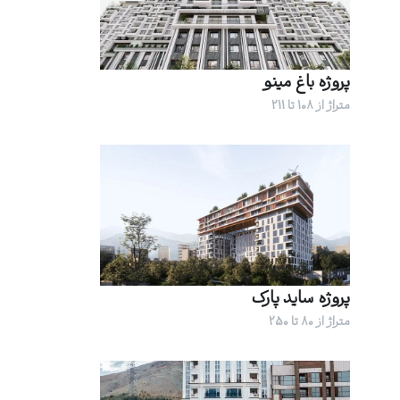
پروژه باغ مینو
متراژ از 108 تا 211
پروژه ساید پارک
متراژ از 80 تا 250