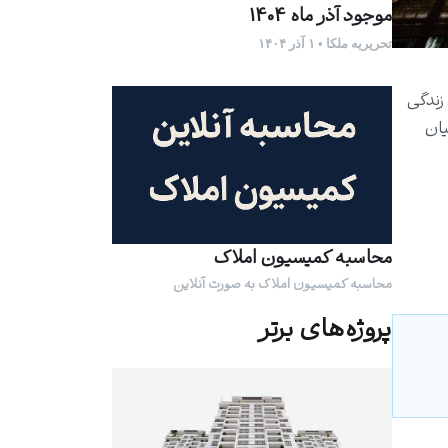
موجود آذر ماه 1404
تحریریه ملکا • ۱ آذر ۱۴۰۴
زندگی
هوتچیان
محاسبه کمیسیون املاک
محاسبه کمیسیون املاک به صورت آنلاین
پروژه‌های برتر