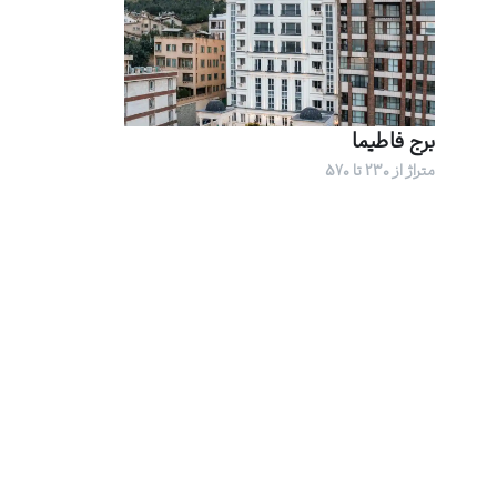
برج فاطیما
متراژ از 230 تا 570