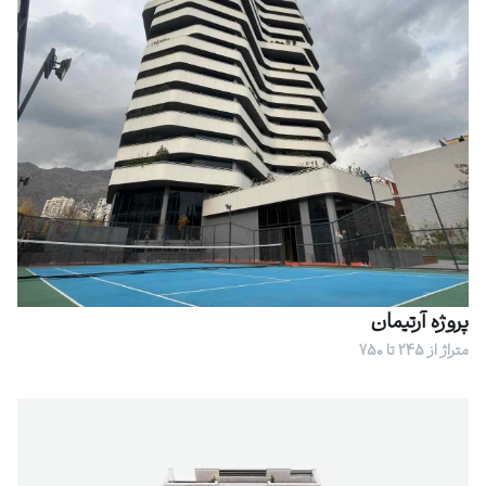
پروژه آرتیمان
متراژ از 245 تا 750