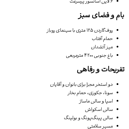
۶ لاین آسانسور پرسرعت
بام و فضای سبز
روف‌گاردن ۱۲۵ متری با سینمای روباز
حمام آفتاب
میز آتشدان
باغ جنوبی ۴۲۰۰ مترمربعی
تفریحات و رفاهی
دو استخر مجزا برای بانوان و آقایان
سونا، جکوزی، حمام بخار
اسپا و سالن ماساژ
سالن اسکواش
سالن پینگ‌پونگ و بولینگ
مسیر سلامتی