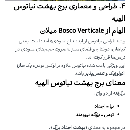
۴. طراحی و معماری برج بهشت نیاتوس
الهیه
الهام از Bosco Verticale میلان
ریشه طراحی نیاتوس از ایده «باغ عمودی» آمده است؛ یعنی
گیاهان، درختان و فضای سبز به‌صورت حجم‌های عمودی در
تراس‌ها قرار گرفته‌اند.
این ویژگی باعث شده نیاتوس علاوه بر لوکس‌بودن، یک
سازه
اکولوژیک و تنفس‌پذیر
باشد.
معنای برج بهشت نیاتوس الهیه
برگرفته از دو واژه:
نیا = اجداد
توس = بزرگ، نیرومند
در مجموع به معنای
«بهشت اجداد بزرگ»
.