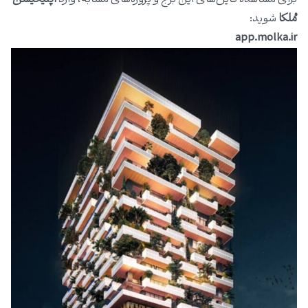
مُلکا
شوید:
app.molka.ir