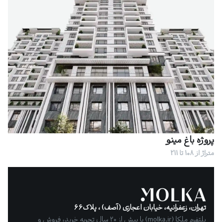
پروژه باغ مینو
متراژ از 108 تا 211
تهران، زعفرانیه، خیابان اعجازی (آصف) ، پلاک۶۶
پلتفرم ملکا (molka.ir) با بیش از ۲۰ سال تجربه خرید، فروش و