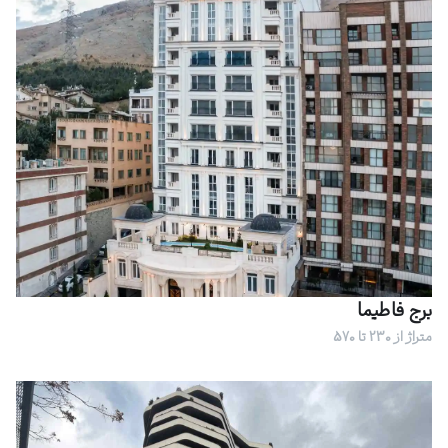
برج فاطیما
متراژ از 230 تا 570