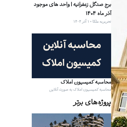
برج صدگل زعفرانیه |‌ واحد های موجود
آذر ماه 1404
تحریریه ملکا • ۱ آذر ۱۴۰۴
محاسبه کمیسیون املاک
محاسبه کمیسیون املاک به صورت آنلاین
پروژه‌های برتر