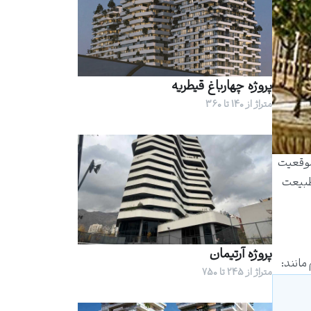
پروژه چهارباغ قیطریه
متراژ از 140 تا 360
موقعیت
 طبیعت
پروژه آرتیمان
مانند:
متراژ از 245 تا 750