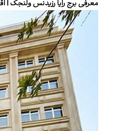
معرفی برج رایا رزیدنس ولنجک | ا