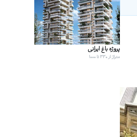
پروژه باغ ایرانی
متراژ از 330 تا 1000