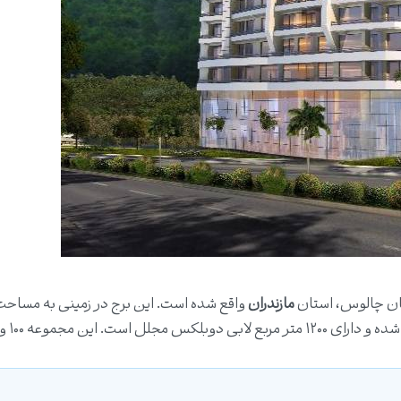
تان چالوس، استان
مازندران
متر مربع با ۲۵ طبقه و ۳ طبقه منفی