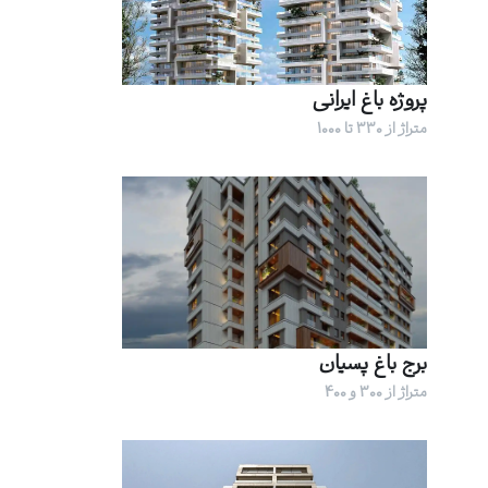
پروژه باغ ایرانی
متراژ از 330 تا 1000
برج باغ پسیان
متراژ از 300 و 400