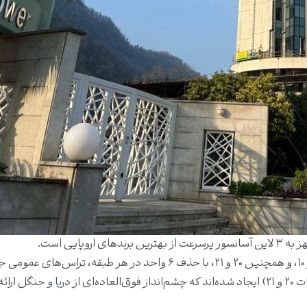
وپایی است.
در طبقات ۹ و ۱۰، و همچنین ۲۰ و ۲۱، با حذف ۶ واحد در هر طبقه، تراس‌های ع
متراژ ۳۰۰ متر مربع (طبقات ۹ و ۱۰) و ۱۵۰ متر مربع (طبقات ۲۰ و ۲۱) ایجاد شده‌اند که چشم‌انداز فوق‌العاده‌ای از دریا و جنگل ارائه