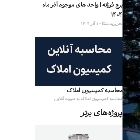
برج فرزانه | واحد های موجود آذر ماه
1404
تحریریه ملکا • ۱ آذر ۱۴۰۴
محاسبه کمیسیون املاک
محاسبه کمیسیون املاک به صورت آنلاین
پروژه‌های برتر