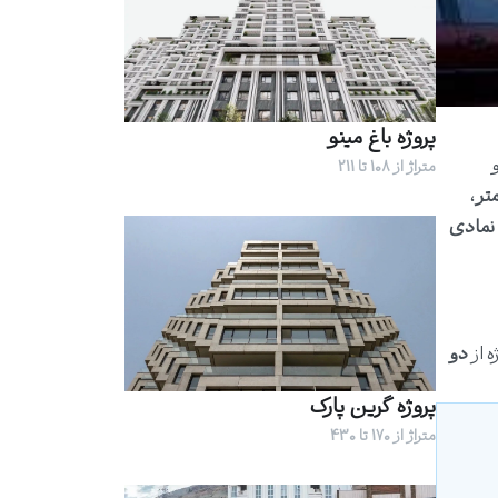
پروژه باغ مینو
متراژ از 108 تا 211
،
نمادی
ه از
دو
پروژه گرین پارک
متراژ از 170 تا 430