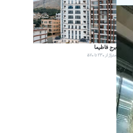
برج فاطیما
متراژ از 230 تا 570