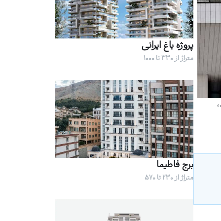
پروژه باغ ایرانی
متراژ از 330 تا 1000
،
برج فاطیما
متراژ از 230 تا 570