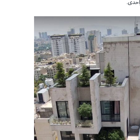
احدی
.