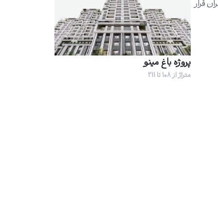
ان قرار
پروژه باغ مینو
متراژ از 108 تا 211