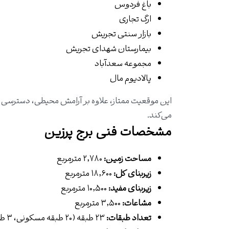
باغ فردوس
ارگ تجاری
بازار سنتی تجریش
بیمارستان شهدای تجریش
مجموعه سعدآباد
پالادیوم مال
این موقعیت ممتاز، علاوه بر آرامش محیطی، دسترسی سریع
می‌کند.
مشخصات فنی برج پرزین
مساحت زمین:
۲٬۷۸۰ مترمربع
زیربنای کل:
۱۸٬۶۰۰ مترمربع
زیربنای مفید:
۱۰٬۵۰۰ مترمربع
مشاعات:
۳٬۵۰۰ مترمربع
تعداد طبقات:
۲۳ طبقه (۲۰ طبقه مسکونی، ۳ طبقه مشاعات)