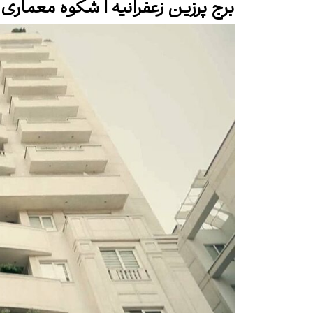
برج پرزین زعفرانیه | شکوه معمار