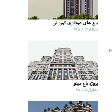
برج های دوقلوی کوروش
متراژ از 107 تا 245
م
پروژه باغ مینو
متراژ از 108 تا 211