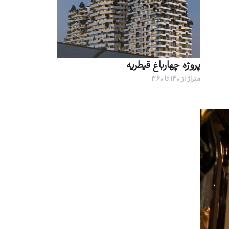
پروژه چهارباغ قیطریه
متراژ از 140 تا 360