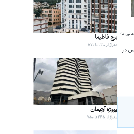
الی به
برج فاطیما
متراژ از 230 تا 570
کس
در
پروژه آرتیمان
متراژ از 245 تا 750