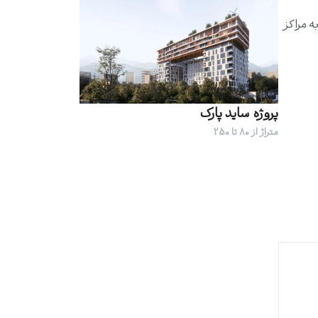
 مراکز
پروژه ساید پارک
متراژ از 80 تا 250