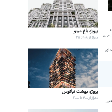
ی
پروژه باغ مینو
خت به
متراژ از 108 تا 211
‌های
پروژه بهشت نیاتوس
متراژ از 400 تا 2000
عنی