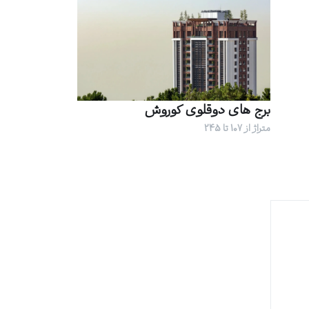
برج های دوقلوی کوروش
متراژ از 107 تا 245