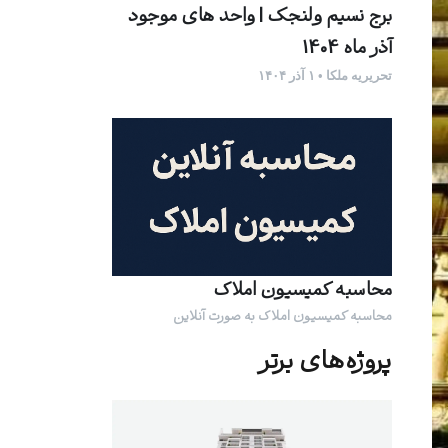
برج نسیم ولنجک | واحد های موجود
آذر ماه 1404
تحریریه ملکا • ۱ آذر ۱۴۰۴
محاسبه کمیسیون املاک
محاسبه کمیسیون املاک به صورت آنلاین
پروژه‌های برتر