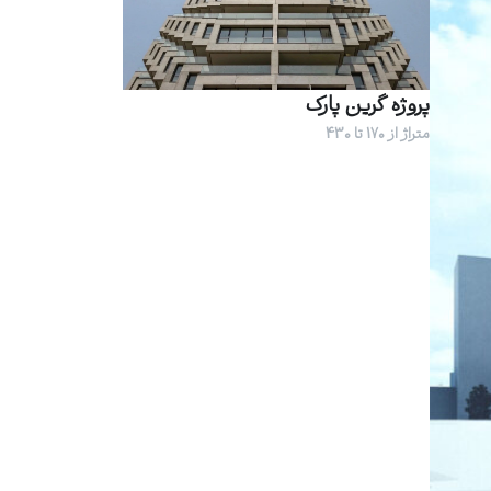
پروژه گرین پارک
متراژ از 170 تا 430