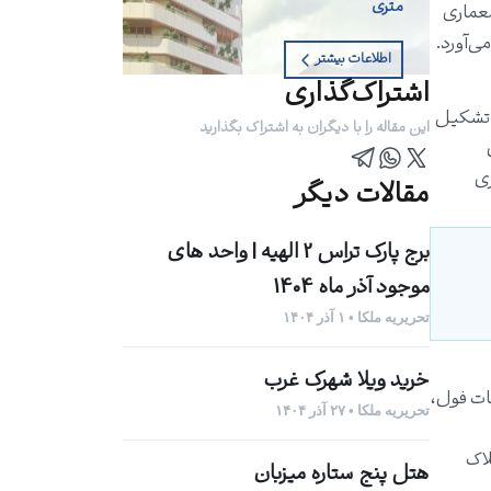
متری
معماری
ی‌آورد.
اطلاعات بیشتر
اشتراک‌گذاری
 را تشکیل
این مقاله را با دیگران به اشتراک بگذارید
ری
مقالات دیگر
برج پارک تراس 2 الهیه | واحد های
موجود آذر ماه 1404
تحریریه ملکا • ۱ آذر ۱۴۰۴
خرید ویلا شهرک غرب
ات فول،
تحریریه ملکا • ۲۷ آذر ۱۴۰۴
لاک
هتل پنج ستاره میزبان