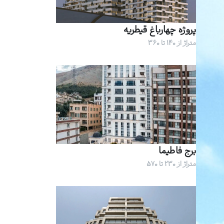
پروژه چهارباغ قیطریه
متراژ از 140 تا 360
برج فاطیما
متراژ از 230 تا 570