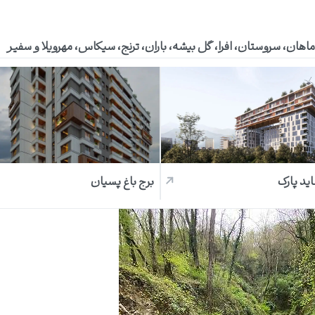
اید پارک
برج باغ پسیان