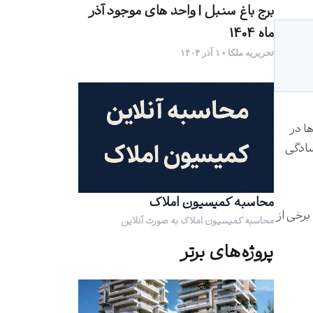
برج باغ سنبل |‌ واحد های موجود آذر
ماه 1404
تحریریه ملکا • ۱ آذر ۱۴۰۴
ا در
سادگی
محاسبه کمیسیون املاک
برخی از
محاسبه کمیسیون املاک به صورت آنلاین
پروژه‌های برتر