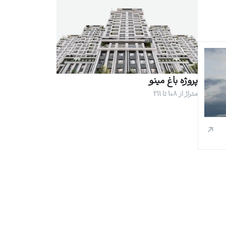
پروژه باغ مینو
متراژ از 108 تا 211