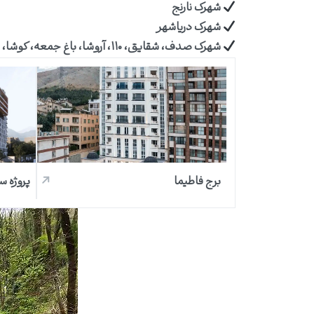
شهرک نارنج
شهرک دریاشهر
شهرک صدف، شقایق، ۱۱۰، آروشا، باغ جمعه، کوشا، ماهان، سروستان، افرا، گل بیشه، باران، ترنج، سیکاس، مهرویلا و سفیر
برج فاطیما
پروژه س