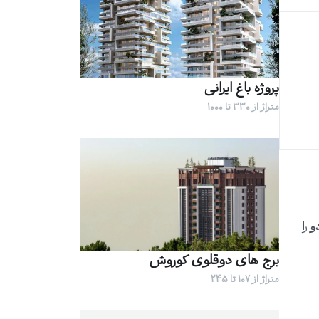
پروژه باغ ایرانی
متراژ از 330 تا 1000
و
را
برج های دوقلوی کوروش
متراژ از 107 تا 245