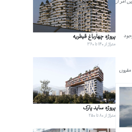
رمایه‌گذاری کنند. این امر از
وجود
پروژه چهارباغ قیطریه
متراژ از 140 تا 360
 مقرون
پروژه ساید پارک
متراژ از 80 تا 250