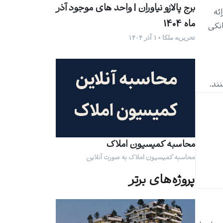
برج پالازو نیاوران | واحد های موجود آذر
ئه
ماه 1404
انکی
تحریریه ملکا • ۱ آذر ۱۴۰۴
نند.
محاسبه کمیسیون املاک
محاسبه کمیسیون املاک به صورت آنلاین
پروژه‌های برتر