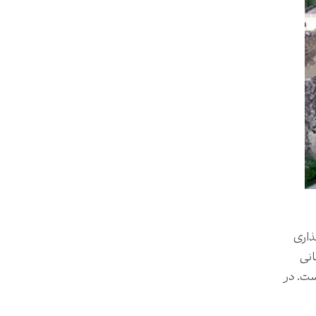
ذاری
انی
ست. در