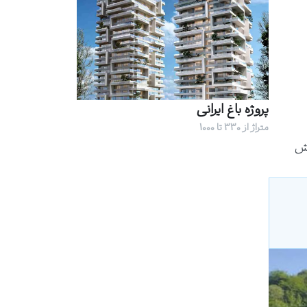
پروژه باغ ایرانی
متراژ از 330 تا 1000
شش