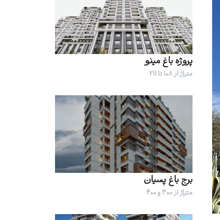
پروژه باغ مینو
متراژ از 108 تا 211
برج باغ پسیان
متراژ از 300 و 400