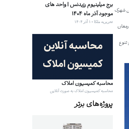
برج میلینیوم رزیدنس | واحد های
ین شهرک
موجود آذر ماه 1404
تحریریه ملکا • ۱ آذر ۱۴۰۴
ارمغان
تنوع
محاسبه کمیسیون املاک
محاسبه کمیسیون املاک به صورت آنلاین
پروژه‌های برتر