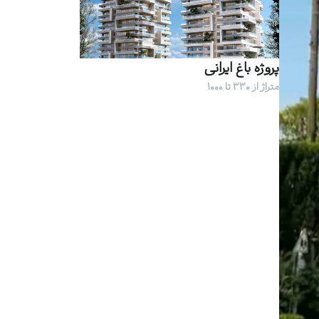
پروژه باغ ایرانی
متراژ از 330 تا 1000