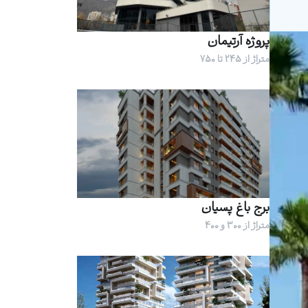
پروژه آرتیمان
متراژ از 245 تا 750
برج باغ پسیان
متراژ از 300 و 400