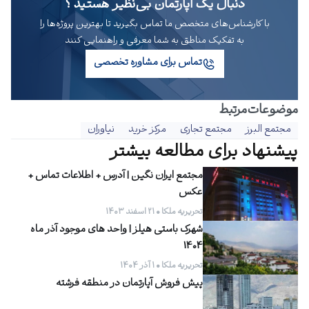
دنبال یک آپارتمان بی‌نظیر هستید ؟
با کارشناس‌های متخصص ما تماس بگیرید تا بهترین پروژه‌ها را
به تفکیک مناطق به شما معرفی و راهنمایی کنند
تماس برای مشاوره تخصصی
موضوعات‌‌مرتبط
مجتمع البرز
مجتمع تجاری
مرکز خرید
نیاوران
پیشنهاد برای مطالعه بیشتر
مجتمع ایران نگین | آدرس + اطلاعات تماس +
عکس
تحریریه ملکا • ۲۱ اسفند ۱۴۰۳
شهرک باستی هیلز | واحد های موجود آذر ماه
1404
تحریریه ملکا • ۱ آذر ۱۴۰۴
پیش فروش آپارتمان در منطقه فرشته