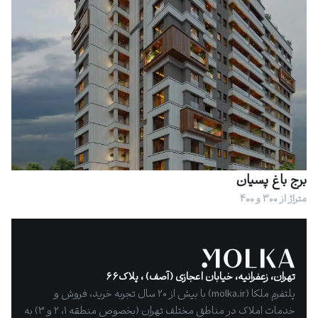
برج باغ پسیان
متراژ از 300 و 400
تهران، زعفرانیه، خیابان اعجازی (آصف) ، پلاک۶۶
پلتفرم ملکا (molka.ir) با بیش از ۲۰ سال تجربه خرید، فروش و
خدمات املاک در مناطق مختلف تهران (بخصوص منطقه ۱، ۲ و ۳) به