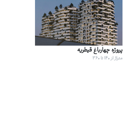
پروژه چهارباغ قیطریه
متراژ از 140 تا 360