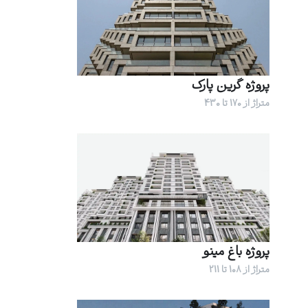
پروژه گرین پارک
متراژ از 170 تا 430
پروژه باغ مینو
متراژ از 108 تا 211