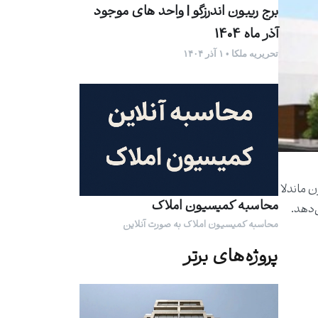
برج ریبون اندرزگو | واحد های موجود
آذر ماه 1404
تحریریه ملکا • ۱ آذر ۱۴۰۴
ان نلسون ماندلا
محاسبه کمیسیون املاک
‌دهد.
محاسبه کمیسیون املاک به صورت آنلاین
پروژه‌های برتر