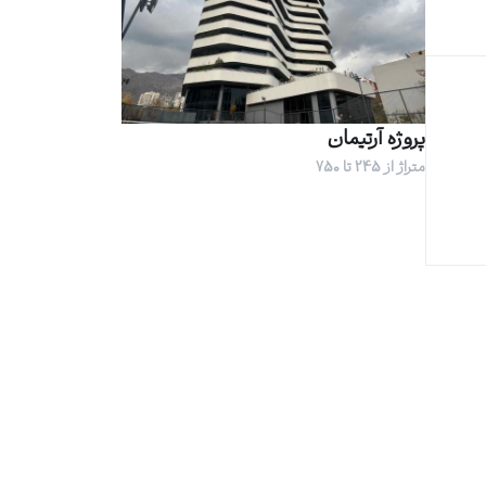
پروژه آرتیمان
متراژ از 245 تا 750