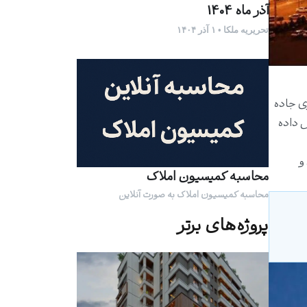
آذر ماه 1404
تحریریه ملکا • ۱ آذر ۱۴۰۴
مال کشور، در منطقه آزاد انزلی و در ۵ کیلومتری جاده
 داده
و
محاسبه کمیسیون املاک
محاسبه کمیسیون املاک به صورت آنلاین
پروژه‌های برتر