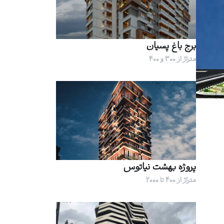
برج باغ پسیان
متراژ از 300 و 400
پروژه بهشت نیاتوس
متراژ از 400 تا 2000