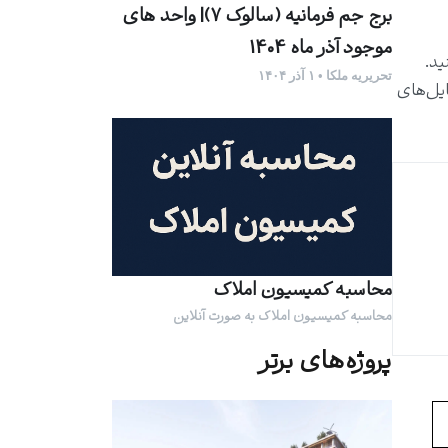
برج جم فرمانیه (سالوک ۷)| واحد های
موجود آذر ماه 1404
ید.
تحریریه ملکا • ۱ آذر ۱۴۰۴
ایل‌های
محاسبه کمیسیون املاک
محاسبه کمیسیون املاک به صورت آنلاین
پروژه‌های برتر