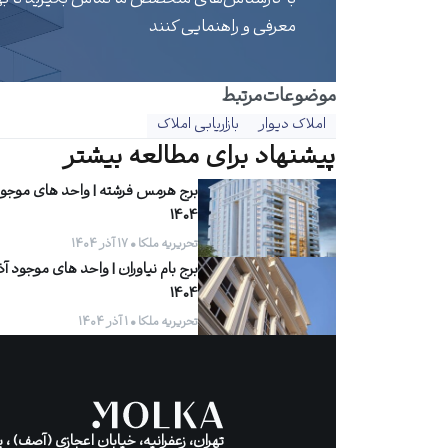
معرفی و راهنمایی کنند
موضوعات‌‌مرتبط
املاک دیوار
بازاریابی املاک
پیشنهاد برای مطالعه بیشتر
برج هرمس فرشته | واحد های موجود 
1404
تحریریه ملکا • ۱۷ آذر ۱۴۰۴
برج بام نیاوران | واحد های موجود آذ
1404
تحریریه ملکا • ۱ آذر ۱۴۰۴
تهران، زعفرانیه، خیابان اعجازی (آصف) ، پل