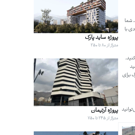
. شما
دی با
پروژه ساید پارک
متراژ از 80 تا 250
نید.
ید
گ برای
توانید
پروژه آرتیمان
متراژ از 245 تا 750