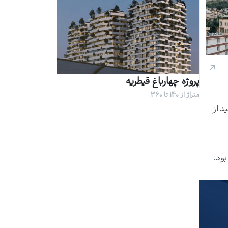
پروژه چهارباغ قیطریه
متراژ از 140 تا 360
د از
بود.