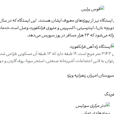
دویچه بان)، اینترسیتی-اکسپرس و متروی فرانکفورت وصل است.خدما
ر در روز سرویس می‌دهد.
سروستان امیران زعفرانیه ویژه: مساحت زمین سروستان ۳۱۴۳ متر مربع است. ۱۹ طبقه دارد که ۱۳ طبقه آ
کانات رفاهی آن می‌توان به لابی اجتماعات، آشپزخانه صنعتی، استخر سونا، روف‌گاردن و د
هرینگ
پروژه هادی تهرانی