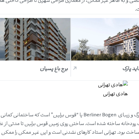
 تخصصی و به ظاهر غیر ممکن، از معماری طراحی شهری تا طراحی داخلی هم
.
اید پارک
برج باغ پسیان
هادی تهرانی
سازه‌های عظیم قوس برلین: از جمله کارهای او سازه بزرگ و زیبای Berliner Bogen یا “قوس برلین” است که ساخ
اع سازه ١٤٠ متر است و روی یک رودخانه ساخته شده است. ساختن روی زمین قوس برلین تا مدتی از
 ساخت بود. تهرانی استاد کارهای نشدنی است و این غیر ممکن را ممکن