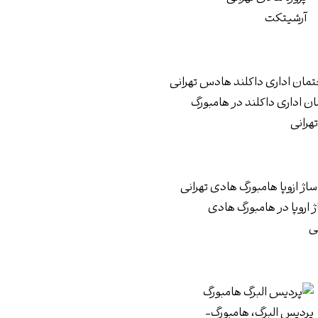
آرشیتکت
ن اداری داکلند در هامبورگ
هرانی
ژ اروپا در هامبورگ هادی
نی
پردیس البرگ، هامبورگ-