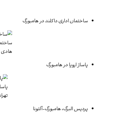
ساختمان اداری داکلند
در هامبورگ
ساختما
هادی ت
پاساژ اروپا
در هامبورگ
پاسا
تهرا
پردیس البرگ
، هامبورگ-آلتونا