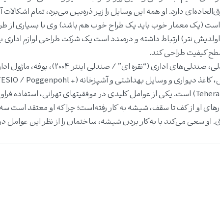
لعاده‌ای دارد. او همه این وسایل را زیر ذره‌بین می‌برد، تمام اشکالات آن
قد است (یک معمار خوب باید یک طراح خوب هم باشد) وی با بسیاری از طر
لدیش نتر) ارتباط داشته و درصدد است یک شرکت طراحی لوازم اداری ب
کاتالوگ طراحی‌های او شامل طیفهای گوناگونی از صندلی، صندلی‌های اداری (“نقره ای” / صند
چراغ‌ها، اتصالات در و پنجره، مجموعه‌های مختلف فرش، کاغذ دیواری و وسایل بهداشتی و آشپزخانه (+ hl
۲۰۱۰) و یک دوچرخه (دوچرخه الکترونیکی Teherani Hadi، ۲۰۱۱) است. یکی از عوامل کلیدی در موفقیتهای تهرانی، استفاده ف
ای او از کف تا سقف، شیشه به کار رفته‌است؛ چرا که او معتقد است سه
. او سعی می‌کند با به‌کار بردن شیشه، ساختمان را از نظر این عوامل در