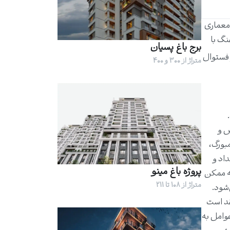
 معماری
نگ با
برج باغ پسیان
فستوال
متراژ از 300 و 400
ص و
بورگ،
اد و
پروژه باغ مینو
به ممکن
متراژ از 108 تا 211
‌شود.
قد است
عوامل به