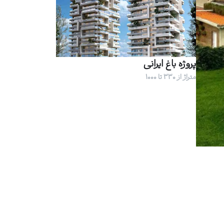
پروژه باغ ایرانی
متراژ از 330 تا 1000