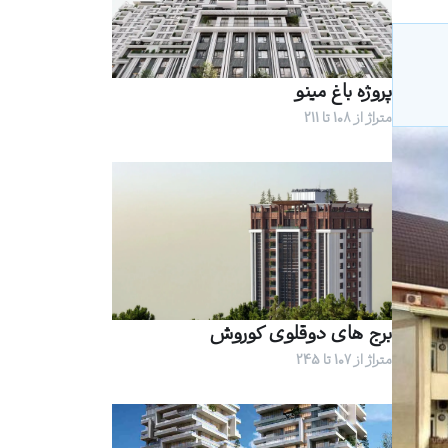
پروژه باغ مینو
متراژ از 108 تا 211
برج های دوقلوی کوروش
متراژ از 107 تا 245