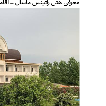
معرفی هتل راتینس ماسال – اقا