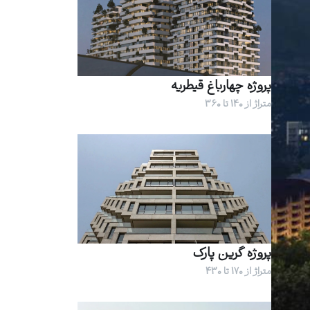
پروژه چهارباغ قیطریه
متراژ از 140 تا 360
پروژه گرین پارک
متراژ از 170 تا 430