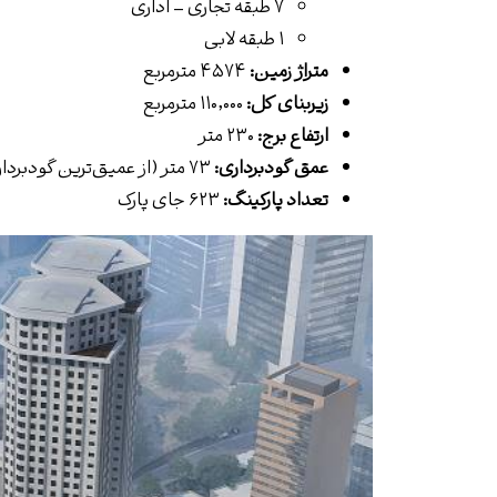
۷ طبقه تجاری – اداری
۱ طبقه لابی
متراژ زمین:
۴۵۷۴ مترمربع
زیربنای کل:
۱۱۰٬۰۰۰ مترمربع
ارتفاع برج:
۲۳۰ متر
عمق گودبرداری:
۷۳ متر (از عمیق‌ترین گودبرداری های کشور)
تعداد پارکینگ:
۶۲۳ جای پارک