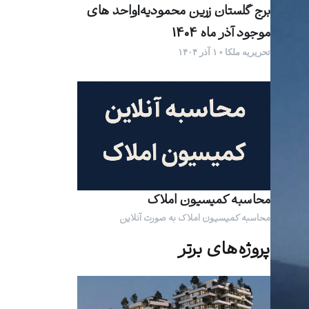
برج گلستان زرین محمودیه|واحد های
موجود آذر ماه 1404
تحریریه ملکا • ۱ آذر ۱۴۰۴
محاسبه کمیسیون املاک
محاسبه کمیسیون املاک به صورت آنلاین
پروژه‌های برتر