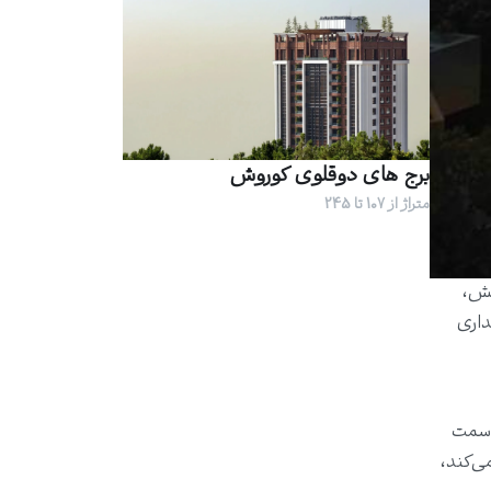
برج های دوقلوی کوروش
متراژ از 107 تا 245
نش،
داری
ز سمت
ی‌کند،