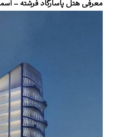
معرفی هتل پاسارگاد فرشته – آسما