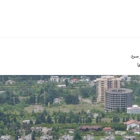
 سرد
ا