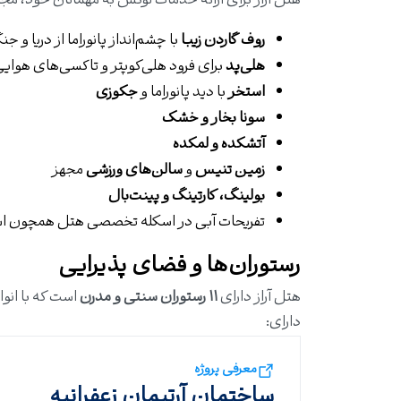
هتل آراز برای ارائه خدمات لوکس به مهمانان خود، مجم
روف گاردن زیبا
با چشم‌انداز پانوراما از دریا و ج
هلی‌پد
برای فرود هلی‌کوپتر و تاکسی‌های هوای
استخر
با دید پانوراما و
جکوزی
سونا بخار و خشک
آتشکده و لمکده
زمین تنیس
و
سالن‌های ورزشی
مجهز
بولینگ، کارتینگ و پینت‌بال
تفریحات آبی در اسکله تخصصی هتل همچون اس
رستوران‌ها و فضای پذیرایی
هتل آراز دارای
۱۱ رستوران سنتی و مدرن
است که با انوا
دارای:
معرفی پروژه
ساختمان آرتیمان زعفرانیه