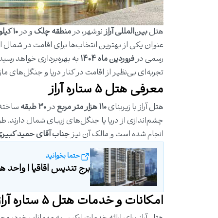
هتل
بین‌المللی آراز
نوشهر، در
منطقه چلک
و در
۱۰ کیلومتری نوشهر
رسمی در
فروردین ماه ۱۴۰۴
تجربه‌ای بی‌نظیر از اقامت در کنار دریا و جنگل‌های ماز
معرفی هتل ۵ ستاره آراز
هتل آراز با زیربنای
۱۱۰ هزار متر مربع
در
۳۰ طبقه
ساخته 
چشم‌اندازی از دریا یا جنگل‌های زیبای شمال دارند. 
انجام شده است و مالک آن نیز
جناب آقای حمید کبیر
حتما بخوانید
برج تندیس اقاقیا | واحد های
امکانات و خدمات هتل ۵ ستاره آراز