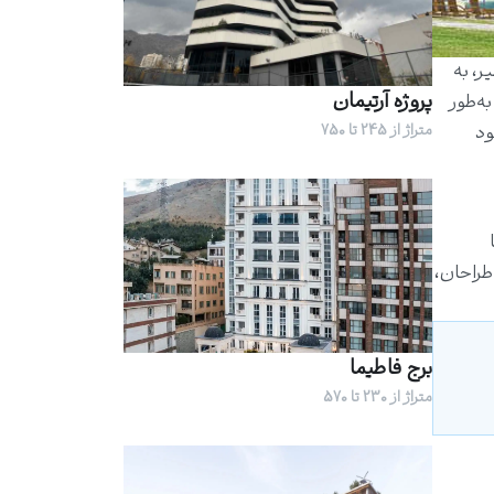
ر، به
پروژه آرتیمان
اجرایی این هتل از سال ۱۳۹۴ آغاز شده و به‌طور
ن خود
متراژ از 245 تا 750
 طراحان،
برج فاطیما
متراژ از 230 تا 570