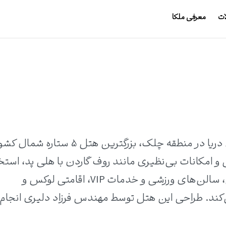
ات
معرفی ملکا
هتل 5 ستاره آراز نوشهر، واقع در پلاک اول دریا در منطقه چلک، بزرگترین هتل 5 ستاره شم
3 طبقه با 515 اتاق لوکس و امکانات بی‌نظیری مانند روف گاردن با هلی پد، است
پانوراما، مجموعه رستوران‌ها، تفریحات آبی، سالن‌های ورزشی و خدمات VIP، اقامتی لوکس و
‌کند. طراحی این هتل توسط مهندس فرزاد دلیری انجام