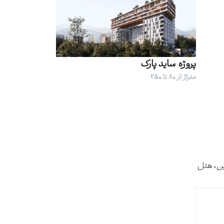
پروژه ساید پارک
متراژ از 80 تا 250
این، هتل