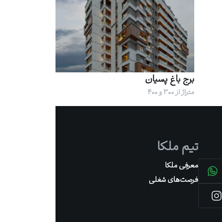
برج باغ پسیان
متراژ از 300 و 400
تیم ملکا
معرفی ملکا
فرصت‌های شغلی