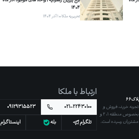
ر ماه
برج پرزین زعفرانیه | واحد های موجود آذر ماه
1404
تحریریه ملکا • ۱ آذر ۱۴۰۴
ارتباط با ملکا
اک۶۶
۰۹۱۲۹۳۱۵۵۲۳
۰۲۱-۲۲۴۳۰۱۰۰
(molka.ir) با بیش از ۲۰ سال تجربه خرید، فروش و
خدمات املاک در مناطق مختلف تهران (بخصوص منطقه ۱، ۲ و
تلگرام
بله
اینستاگرام