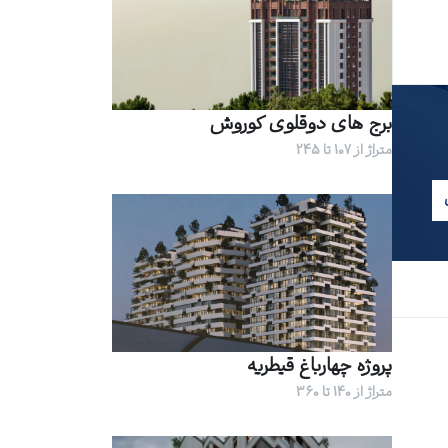
برج های دوقلوی کوروش
متراژ از 107 تا 245
پروژه چهارباغ قیطریه
متراژ از 140 تا 360