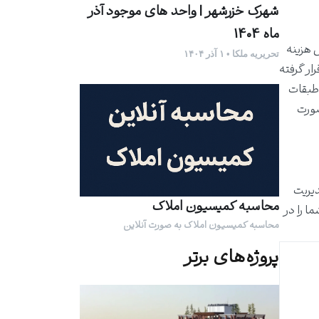
شهرک خزرشهر | واحد های موجود آذر
ماه 1404
 هزینه
تحریریه ملکا • ۱ آذر ۱۴۰۴
ار گرفته
طبقات
صورت
تاثیر مدیریت
محاسبه کمیسیون املاک
ا را در
محاسبه کمیسیون املاک به صورت آنلاین
پروژه‌های برتر