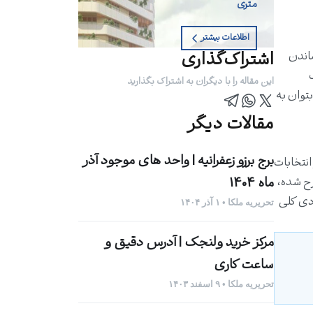
متری
اطلاعات بیشتر
اشتراک‌گذاری
ابت ماندن
این مقاله را با دیگران به اشتراک بگذارید
توان به
مقالات دیگر
برج برزو زعفرانیه | واحد های موجود آذر
 این صورت که در انتخابات
رح شده،
ماه 1404
ادی کلی
تحریریه ملکا • ۱ آذر ۱۴۰۴
مرکز خرید ولنجک | آدرس دقیق و
ساعت کاری
تحریریه ملکا • ۹ اسفند ۱۴۰۳