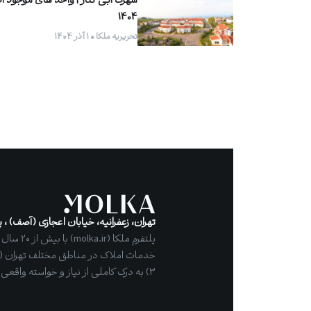
شهرک آبی کنار | واحد های موجود آذ
1404
تحریریه ملکا • ۱ آذر ۱۴۰۴
تهران، زعفرانیه، خیابان اعجازی (آصف) ، پل
پلتفرم ملکا 
۳) به درک کاملی از نیاز و خواسته واقعی مشتریان رسیده است.