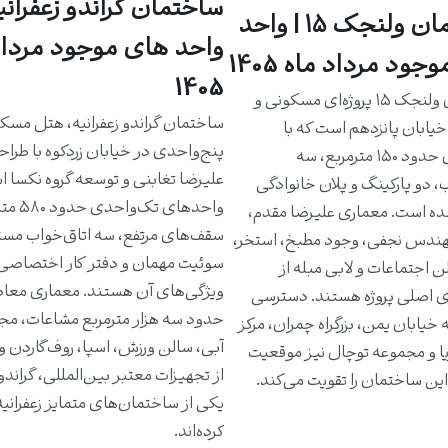
ساختمان گراندو زعفرانیه
ساختمان ولنجک ۱۵ | واحد
واحد های موجود مرداد
جود مرداد ماه 1405
1405
ساختمان ولنجک ۱۵ پروژه‌ای مسکونی و
ساختمان گراندو زعفرانیه، هتل مسک
یابان پانزدهم است که با
پنج‌واحدی در خیابان زردکوه با طرا
واحدهای حدود ۱۵۰ مترمربع، سه
علیرضا تغابنی و توسعه گروه نکسا 
، دو پارکینگ و پلان خانوادگی
واحدهای تک‌و
ه است. معماری علیرضا مقدم،
سقف‌های مرتفع، سه اتاق‌خواب مست
دس نجفی، وجود مطبخ، استخر،
سوئیت مهمان و دفتر کار اختصاصی 
ن اجتماعات و لابی مبله از
ویژگی‌های آن هستند. معماری معاص
ی اصلی پروژه هستند. دسترسی
حدود سه هزار مترمربع مشاعات، مج
خیابان یمن، بزرگراه چمران، مرکز
آبی، سالن ورزش، اسپا، روف‌گاردن و
یا و مجموعه توچال نیز موقعیت
از تجهیزات معتبر بین‌المللی، گراندو ر
ین ساختمان را تقویت می‌کند.
یکی از ساختمان‌های متمایز زعفرانی
کرده‌اند.