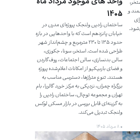
واحد های موجود مرداد ماه
استخر،
مند و
1405
برای
ساختمان رادین ولنجک پروژه‌ای مدرن در
شود.
خیابان پانزدهم است که با واحدهایی در بازه
حدود ۱۳۵ تا ۲۳۰ مترمربع و چشم‌انداز شهر
طراحی شده است. استخر، سونا، جکوزی،
سالن بدنسازی، سالن اجتماعات، روف‌گاردن
و فضای باربیکیو از امکانات اعلام‌شده پروژه
هستند. تنوع متراژها، دسترسی مناسب به
بزرگراه چمران، نزدیکی به مرکز خرید گالریا، بام
تهران و مجموعه توچال، ساختمان رادین را
به گزینه‌ای قابل بررسی در بازار مسکن لوکس
ولنجک تبدیل می‌کند.
• ۸ مرداد ۱۴۰۵