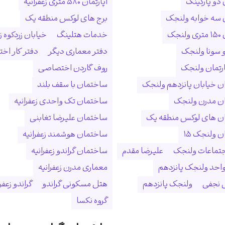
 دو پارکینگ
آپارتمان ۵۸۰ متری زعفرانیه
ن سه خوابه ولنجک
برج های لوکس منطقه یک
نجک
خدمات هتلینگ
خیابان زردکوه زع
 سونا ولنجک
دفتر معماری دیگر
دفتر کار ا
ارتمان ولنجک
روف گاردن اختصاصی
 خیابان پانزدهم ولنجک
ساختمان با سقف بلند
ن مدرن ولنجک
ساختمان تک واحدی زعفرانیه
ن های لوکس منطقه یک
ساختمان علیرضا تغابنی
 ولنجک ۱۵
ساختمان هوشمند زعفرانیه
جتماعات ولنجک
علیرضا مقدم
ساختمان گراندو زعفرانیه
احد ولنجک پانزدهم
معماری مدرن زعفرانیه
نجفی
ولنجک پانزدهم
هتل مسکونی گراندو
گراندو زعفر
گروه نکسا