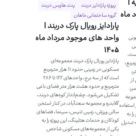
 |
پروژه پارادایز دربند
پنت هاوس دربند
 ماه
گروه ساختمانی ماهان
پارادایز رویال پارک دربند |
واحد های موجود مرداد ماه
ونی
حی
1405
است.
پارادایز رویال پارک دربند مجموعه‌ای
احدی حدود ۵۸۰ مترمربع،
مسکونی در زمینی حدود ۱۱ هزار مترمربع
ر،
است که از سه برج، واحدهای ۱۲۲ تا ۲۸۶
از
مترمربع و حدود هشت هزار متر فضای باغی
ر،
تشکیل می‌شود. چشم‌انداز کوه‌های دربند،
موعه
گلابدره و مجموعه سعدآباد، در کنار استخر،
 استفاده
سالن ورزش، زمین تنیس، سینما، فضاهای
ا به
کودکان و خدمات هتلینگ، این پروژه را به
ه تبدیل
یکی از مجموعه‌های مسکونی شاخص