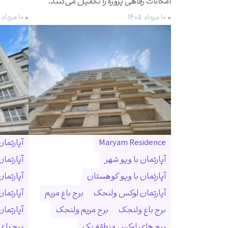
امکانات رفاهی پروژه را تکمیل می‌کنند.
• ۱۰ مرداد ۱۴۰۵
• ۱۰ مرداد ۱۴۰۵
Maryam Residence
آپارتما
آپارتمان با ویو شهر
آپارتما
آپارتمان با ویو کوهستان
آپارتما
آپارتمان لوکس ولنجک
برج باغ مریم
آپارتما
برج باغ ولنجک
برج مریم ولنجک
آپارتمان ۳۰۰ متری ول
برج های لوکس منطقه یک
برج باغ و