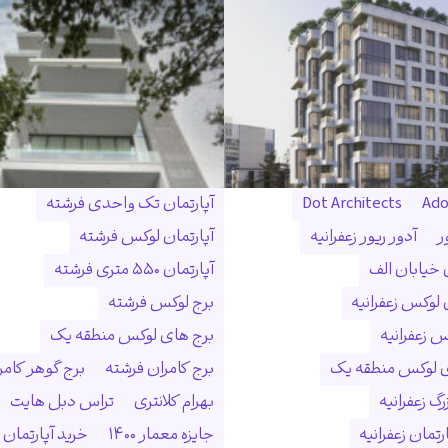
Ado
Dot Architects
آپارتمان تک واحدی فرشته
ر
آدور ریور زعفرانیه
آپارتمان لوکس فرشته
ن خیابان الف
آپارتمان ۵۵۰ متری فرشته
 لوکس زعفرانیه
برج لوکس فرشته
س زعفرانیه
برج های لوکس منطقه یک
ی لوکس منطقه یک
برج کامران فرشته
برج گوهر کامر
گ زعفرانیه
بهرام کلانتری
تراس دبل هایت
رتمان زعفرانیه
جایزه معمار ۱۴۰۰
خرید آپارتمان 