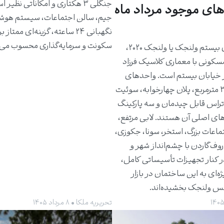
جنگلی ۳ هکتاری و امکاناتی نظیر 
های موجود مرداد ماه
جیم، سالن اجتماعات، سیستم هوش
نگهبانی ۲۴ ساعته، گزینه‌ای ممتاز 
سکونت و سرمایه‌گذاری محسوب می‌
ساختمان بیستم ولنجک یا ولنجک ۲۰۲۰،
مسکونی با معماری کلاسیک فرزاد
 خیابان بیستم است. واحدهای
حدود ۳۰۰ مترمربع، پلان چهارخوابه، سوئیت
راس قابل چیدمان و سه پارکینگ
های اصلی آن هستند. لابی مرتفع،
ماعات بزرگ، استخر، سونا، جکوزی،
روف‌گاردن با چشم‌انداز شهر و
ر کنار تجهیزات تأسیساتی کامل،
ژه‌ای به این ساختمان در بازار
کس ولنجک بخشیده‌اند.
تحریریه ملکا • ۸ مرداد ۱۴۰۵