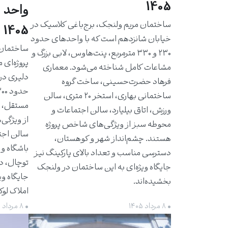
1405
واحد 
ساختمان مریم ولنجک، برج‌باغی کلاسیک در
1405
خیابان شانزدهم است که با واحدهای حدود
۲۳۰ و ۳۳۰ مترمربع، پنت‌هاوس، لابی بزرگ و
پروژه‌ای 
مشاعات کامل شناخته می‌شود. معماری
دلیری در
فرهاد حضرت‌حسینی، ساخت گروه
ساختمانی بهاری، استخر ۲۰ متری، سالن
مستقل، ت
ورزش، اتاق بیلیارد، سالن اجتماعات و
از ویژگی‌
محوطه سبز از ویژگی‌های شاخص پروژه
سالن اجت
هستند. چشم‌انداز شهر و کوهستان،
باشگاه و 
دسترسی مناسب و تعداد بالای پارکینگ نیز
توچال، د
جایگاه ویژه‌ای به این ساختمان در ولنجک
جایگاه وی
بخشیده‌اند.
املاک لو
• ۸ مرداد ۱۴۰۵
• ۸ مرداد ۱۴۰۵