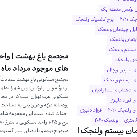
ی لوکس منطقه یک
 ۲۰۲۰
برج کلاسیک ولنجک
ابل چیدمان ولنجک
ارتمان ولنجک
 بیستم ولنجک
مجتمع باغ بهشت | واح
ردن ولنجک
های موجود مرداد ماه 1405
 با ویو توچال
مجتمع مسکونی باغ بهشت سعادت‌آب
ن بیستم ولنجک
از بزرگ‌ترین و لوکس‌ترین شهرک‌های
 دهقانیان سماواتیان
مسکونی غرب تهران است که در مجا
 فرزاد دلیری
ولنجک 2020
فرزاد دلیری
ولنجک ۲۰۲۰
ان بیستم ولنجک |
مترمربع بوده و با فضای سبز گسترده،