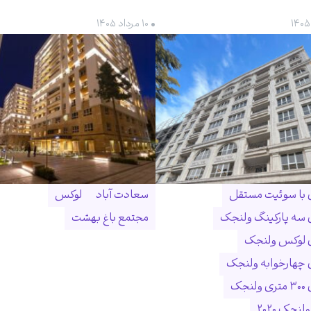
• ۱۰ مرداد ۱۴۰۵
ن با سوئیت مستقل
سعادت آباد
لوکس
ن سه پارکینگ ولنجک
مجتمع باغ بهشت
ن لوکس ولنجک
ن چهارخوابه ولنجک
نجک
لنجک ۲۰۲۰