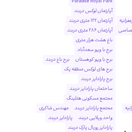
Paradise Royal Park
آپارتمان لوکس دربند
فرانیه
آپارتمان ۱۲۲ متری دربند
ختصاصی
آپارتمان ۲۸۶ متری دربند
باغ هشت هزار متری
برج با ویو سعدآباد
برج با ویو کوهستان
برج باغ دربند
برج های لوکس منطقه یک
برج پارادایز دربند
ساختمان پارادایز دربند
مجتمع مسکونی هتلینگ
انیه
مجتمع پارادایز دربند
مهندس شاکری
واحد ویلایی دربند
پارادایز دربند
پارادایز رویال پارک دربند