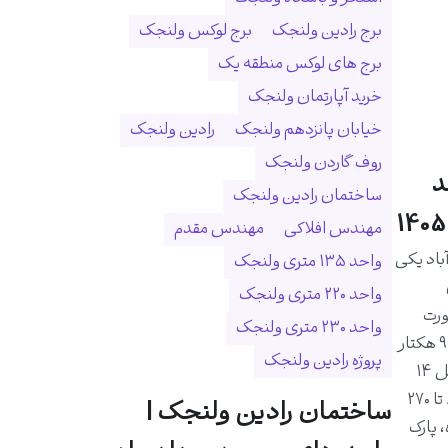
برج رادین ولنجک
برج لوکس ولنجک
برج های لوکس منطقه یک
خرید آپارتمان ولنجک
خیابان پانزدهم ولنجک
رادین ولنجک
روف گاردن ولنجک
د
ساختمان رادین ولنجک
مهندس افلاکی
مهندس مقدم
اد یکی
واحد ۱۳۵ متری ولنجک
واحد ۲۲۰ متری ولنجک
ورت
واحد ۲۳۰ متری ولنجک
رودخانه درکه و در زمینی به مساحت ۹ هکتار
پروژه رادین ولنجک
احداث شده است. این مجموعه شامل ۱۴
برج و ۱۰۲۵ واحد مسکونی با متراژ ۸۰ تا ۲۷۰
ساختمان رادین ولنجک |
 پارک