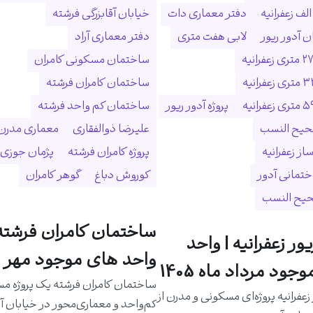
لف زعفرانیه
دفتر معماری دات
خیابان آقابزرگی فرشته
 آدور ریور
لابی هفت متری
دفتر معماری آراد
ساختمان مسکونی کامران
ساختمان کامران فرشته
پروژه آدور ریور
ساختمان کم واحد فرشته
حیح النسب
علیرضا ذوالفقاری
معماری مدرن
ساز زعفرانیه
پروژه کامران فرشته
پژمان جوزی
ختمانی آدور
کوروش دباغ
گوهر کامران
حیح النسب
ساختمان کامران فرشته 
یور زعفرانیه | واحد
واحد های موجود مهر م
جود مرداد ماه 1405
ساختمان کامران فرشته یک پروژه م
 زعفرانیه پروژه‌ای مسکونی و مدرن از
کم‌واحد و معماری‌محور در خیابان آق