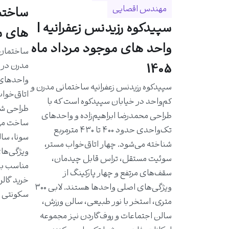
مهندس اقصایی
سپیدکوه رزیدنس زعفرانیه |
های مو
واحد های موجود مرداد ماه
مدرن در خ
1405
سپیدکوه رزیدنس زعفرانیه ساختمانی مدرن و
اتاق‌خواب
کم‌واحد در خیابان سپیدکوه است که با
طراحی شد
طراحی محمدرضا ابراهیم‌زاده و واحدهای
ساخت مهن
تک‌واحدی حدود ۴۰۰ تا ۴۳۰ مترمربع
سونا، سال
شناخته می‌شود. چهار اتاق‌خواب مستر،
ویژگی‌ها
سوئیت مستقل، تراس قابل چیدمان،
مناسب به 
سقف‌های مرتفع و چهار پارکینگ از
خرید گالر
ویژگی‌های اصلی واحدها هستند. لابی ۳۰۰
سکونتی ا
متری، استخر با نور طبیعی، سالن ورزش،
سالن اجتماعات و روف‌گاردن نیز مجموعه