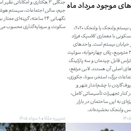
جنگلی ۳ هکتاری و امکاناتی نظیر 
های موجود مرداد ماه
جیم، سالن اجتماعات، سیستم هوش
نگهبانی ۲۴ ساعته، گزینه‌ای ممتاز 
سکونت و سرمایه‌گذاری محسوب می‌
ساختمان بیستم ولنجک یا ولنجک ۲۰۲۰،
مسکونی با معماری کلاسیک فرزاد
 خیابان بیستم است. واحدهای
حدود ۳۰۰ مترمربع، پلان چهارخوابه، سوئیت
راس قابل چیدمان و سه پارکینگ
های اصلی آن هستند. لابی مرتفع،
ماعات بزرگ، استخر، سونا، جکوزی،
روف‌گاردن با چشم‌انداز شهر و
ر کنار تجهیزات تأسیساتی کامل،
ژه‌ای به این ساختمان در بازار
کس ولنجک بخشیده‌اند.
تحریریه ملکا • ۸ مرداد ۱۴۰۵