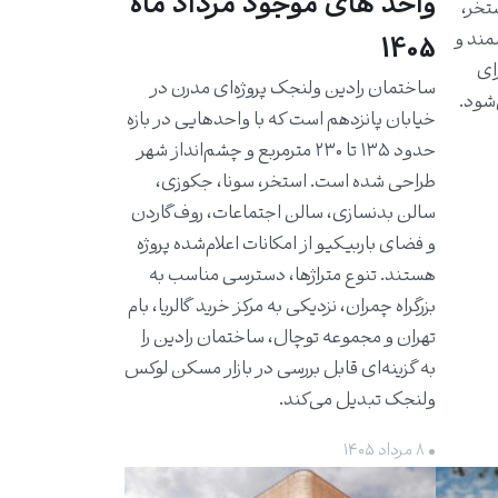
واحد های موجود مرداد ماه
استخر،
مند و
1405
برای
ساختمان رادین ولنجک پروژه‌ای مدرن در
شود.
خیابان پانزدهم است که با واحدهایی در بازه
حدود ۱۳۵ تا ۲۳۰ مترمربع و چشم‌انداز شهر
طراحی شده است. استخر، سونا، جکوزی،
سالن بدنسازی، سالن اجتماعات، روف‌گاردن
و فضای باربیکیو از امکانات اعلام‌شده پروژه
هستند. تنوع متراژها، دسترسی مناسب به
بزرگراه چمران، نزدیکی به مرکز خرید گالریا، بام
تهران و مجموعه توچال، ساختمان رادین را
به گزینه‌ای قابل بررسی در بازار مسکن لوکس
ولنجک تبدیل می‌کند.
• ۸ مرداد ۱۴۰۵