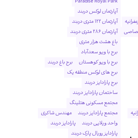
Paradise Royal Park
آپارتمان لوکس دربند
فرانیه
آپارتمان ۱۲۲ متری دربند
ختصاصی
آپارتمان ۲۸۶ متری دربند
باغ هشت هزار متری
برج با ویو سعدآباد
برج با ویو کوهستان
برج باغ دربند
برج های لوکس منطقه یک
برج پارادایز دربند
ساختمان پارادایز دربند
مجتمع مسکونی هتلینگ
انیه
مجتمع پارادایز دربند
مهندس شاکری
واحد ویلایی دربند
پارادایز دربند
پارادایز رویال پارک دربند