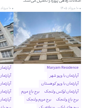
امکانات رفاهی پروژه را تکمیل می‌کنند.
• ۱۰ مرداد ۱۴۰۵
• ۱۰ مرداد ۱۴۰۵
Maryam Residence
آپارتما
آپارتمان با ویو شهر
آپارتما
آپارتمان با ویو کوهستان
آپارتما
آپارتمان لوکس ولنجک
برج باغ مریم
آپارتما
برج باغ ولنجک
برج مریم ولنجک
آپارتمان ۳۰۰ متری ول
برج های لوکس منطقه یک
برج باغ و