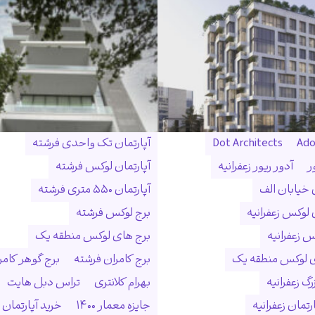
Ado
Dot Architects
آپارتمان تک واحدی فرشته
ر
آدور ریور زعفرانیه
آپارتمان لوکس فرشته
ن خیابان الف
آپارتمان ۵۵۰ متری فرشته
 لوکس زعفرانیه
برج لوکس فرشته
س زعفرانیه
برج های لوکس منطقه یک
ی لوکس منطقه یک
برج کامران فرشته
برج گوهر کامر
گ زعفرانیه
بهرام کلانتری
تراس دبل هایت
رتمان زعفرانیه
جایزه معمار ۱۴۰۰
خرید آپارتمان 