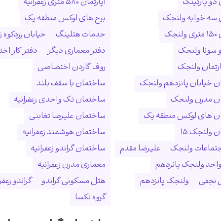
 دو پارکینگ
آپارتمان ۵۸۰ متری زعفرانیه
ن سه خوابه ولنجک
برج های لوکس منطقه یک
نجک
خدمات هتلینگ
خیابان زردکوه زع
 سونا ولنجک
دفتر معماری دیگر
دفتر کار ا
ارتمان ولنجک
روف گاردن اختصاصی
 خیابان پانزدهم ولنجک
ساختمان با سقف بلند
ن مدرن ولنجک
ساختمان تک واحدی زعفرانیه
ن های لوکس منطقه یک
ساختمان علیرضا تغابنی
 ولنجک ۱۵
ساختمان هوشمند زعفرانیه
جتماعات ولنجک
علیرضا مقدم
ساختمان گراندو زعفرانیه
احد ولنجک پانزدهم
معماری مدرن زعفرانیه
نجفی
ولنجک پانزدهم
هتل مسکونی گراندو
گراندو زعفر
گروه نکسا