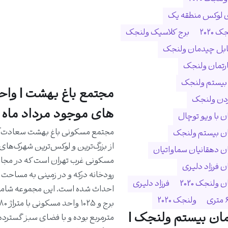
ی لوکس منطقه یک
 ۲۰۲۰
برج کلاسیک ولنجک
ابل چیدمان ولنجک
ارتمان ولنجک
 بیستم ولنجک
مجتمع باغ بهشت | واح
ردن ولنجک
های موجود مرداد ماه 1405
 با ویو توچال
مجتمع مسکونی باغ بهشت سعادت‌آب
ن بیستم ولنجک
از بزرگ‌ترین و لوکس‌ترین شهرک‌های
 دهقانیان سماواتیان
مسکونی غرب تهران است که در مجا
 فرزاد دلیری
ولنجک 2020
فرزاد دلیری
ولنجک ۲۰۲۰
ان بیستم ولنجک |
مترمربع بوده و با فضای سبز گسترده،