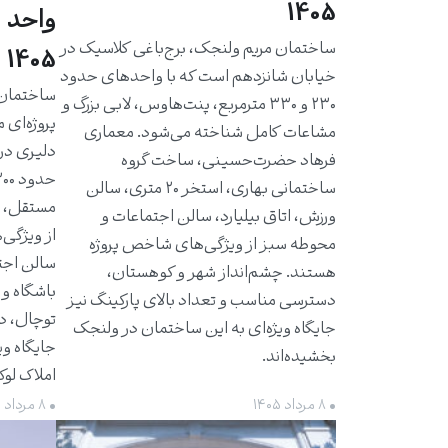
1405
واحد 
ساختمان مریم ولنجک، برج‌باغی کلاسیک در
1405
خیابان شانزدهم است که با واحدهای حدود
۲۳۰ و ۳۳۰ مترمربع، پنت‌هاوس، لابی بزرگ و
پروژه‌ای 
مشاعات کامل شناخته می‌شود. معماری
دلیری در
فرهاد حضرت‌حسینی، ساخت گروه
ساختمانی بهاری، استخر ۲۰ متری، سالن
مستقل، ت
ورزش، اتاق بیلیارد، سالن اجتماعات و
از ویژگی‌
محوطه سبز از ویژگی‌های شاخص پروژه
سالن اجت
هستند. چشم‌انداز شهر و کوهستان،
باشگاه و 
دسترسی مناسب و تعداد بالای پارکینگ نیز
توچال، د
جایگاه ویژه‌ای به این ساختمان در ولنجک
جایگاه وی
بخشیده‌اند.
املاک لو
• ۸ مرداد ۱۴۰۵
• ۸ مرداد ۱۴۰۵