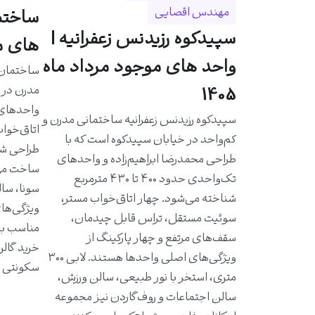
مهندس اقصایی
سپیدکوه رزیدنس زعفرانیه |
های مو
واحد های موجود مرداد ماه
مدرن در خ
1405
سپیدکوه رزیدنس زعفرانیه ساختمانی مدرن و
اتاق‌خواب
کم‌واحد در خیابان سپیدکوه است که با
طراحی شد
طراحی محمدرضا ابراهیم‌زاده و واحدهای
ساخت مهن
تک‌واحدی حدود ۴۰۰ تا ۴۳۰ مترمربع
سونا، سال
شناخته می‌شود. چهار اتاق‌خواب مستر،
ویژگی‌ها
سوئیت مستقل، تراس قابل چیدمان،
مناسب به 
سقف‌های مرتفع و چهار پارکینگ از
خرید گالر
ویژگی‌های اصلی واحدها هستند. لابی ۳۰۰
سکونتی ا
متری، استخر با نور طبیعی، سالن ورزش،
سالن اجتماعات و روف‌گاردن نیز مجموعه