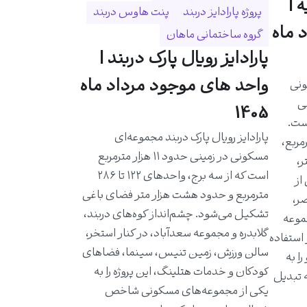
 |
پروژه پارادایز دربند
پنت هاوس دربند
 ماه
گروه ساختمانی ماهان
پارادایز رویال پارک دربند |
واحد های موجود مرداد ماه
ونی
حی
1405
است.
پارادایز رویال پارک دربند مجموعه‌ای
احدی حدود ۵۸۰ مترمربع،
مسکونی در زمینی حدود ۱۱ هزار مترمربع
ر،
است که از سه برج، واحدهای ۱۲۲ تا ۲۸۶
از
مترمربع و حدود هشت هزار متر فضای باغی
ر،
تشکیل می‌شود. چشم‌انداز کوه‌های دربند،
موعه
گلابدره و مجموعه سعدآباد، در کنار استخر،
 استفاده
سالن ورزش، زمین تنیس، سینما، فضاهای
ا به
کودکان و خدمات هتلینگ، این پروژه را به
ه تبدیل
یکی از مجموعه‌های مسکونی شاخص