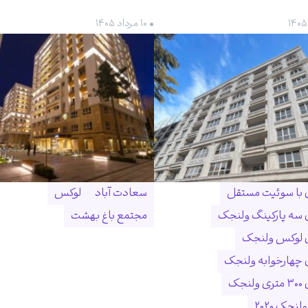
• ۱۰ مرداد ۱۴۰۵
ن با سوئیت مستقل
سعادت آباد
لوکس
ن سه پارکینگ ولنجک
مجتمع باغ بهشت
ن لوکس ولنجک
ن چهارخوابه ولنجک
نجک
لنجک ۲۰۲۰