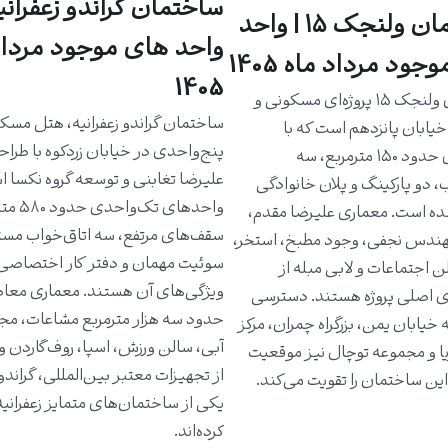
ساختمان گراندو زعفرانیه
ساختمان ولنجک ۱۵ | واحد
واحد های موجود مرداد
جود مرداد ماه 1405
1405
ساختمان ولنجک ۱۵ پروژه‌ای مسکونی و
ساختمان گراندو زعفرانیه، هتل مسک
یابان پانزدهم است که با
پنج‌واحدی در خیابان زردکوه با طرا
واحدهای حدود ۱۵۰ مترمربع، سه
علیرضا تغابنی و توسعه گروه نکسا 
، دو پارکینگ و پلان خانوادگی
واحدهای تک‌و
ه است. معماری علیرضا مقدم،
سقف‌های مرتفع، سه اتاق‌خواب مست
دس نجفی، وجود مطبخ، استخر،
سوئیت مهمان و دفتر کار اختصاصی 
ن اجتماعات و لابی مبله از
ویژگی‌های آن هستند. معماری معاص
ی اصلی پروژه هستند. دسترسی
حدود سه هزار مترمربع مشاعات، مج
خیابان یمن، بزرگراه چمران، مرکز
آبی، سالن ورزش، اسپا، روف‌گاردن و
یا و مجموعه توچال نیز موقعیت
از تجهیزات معتبر بین‌المللی، گراندو ر
ین ساختمان را تقویت می‌کند.
یکی از ساختمان‌های متمایز زعفرانی
کرده‌اند.