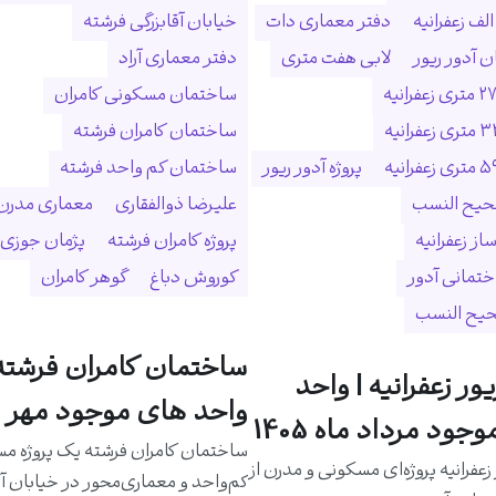
لف زعفرانیه
دفتر معماری دات
خیابان آقابزرگی فرشته
 آدور ریور
لابی هفت متری
دفتر معماری آراد
ساختمان مسکونی کامران
ساختمان کامران فرشته
پروژه آدور ریور
ساختمان کم واحد فرشته
حیح النسب
علیرضا ذوالفقاری
معماری مدرن
ساز زعفرانیه
پروژه کامران فرشته
پژمان جوزی
ختمانی آدور
کوروش دباغ
گوهر کامران
حیح النسب
ساختمان کامران فرشته 
یور زعفرانیه | واحد
واحد های موجود مهر م
جود مرداد ماه 1405
ساختمان کامران فرشته یک پروژه م
 زعفرانیه پروژه‌ای مسکونی و مدرن از
کم‌واحد و معماری‌محور در خیابان آق