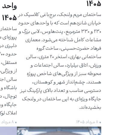
1405
واحد 
ساختمان مریم ولنجک، برج‌باغی کلاسیک در
1405
خیابان شانزدهم است که با واحدهای حدود
۲۳۰ و ۳۳۰ مترمربع، پنت‌هاوس، لابی بزرگ و
پروژه‌ای 
مشاعات کامل شناخته می‌شود. معماری
دلیری در
فرهاد حضرت‌حسینی، ساخت گروه
ساختمانی بهاری، استخر ۲۰ متری، سالن
مستقل، ت
ورزش، اتاق بیلیارد، سالن اجتماعات و
از ویژگی‌
محوطه سبز از ویژگی‌های شاخص پروژه
سالن اجت
هستند. چشم‌انداز شهر و کوهستان،
باشگاه و 
دسترسی مناسب و تعداد بالای پارکینگ نیز
توچال، د
جایگاه ویژه‌ای به این ساختمان در ولنجک
جایگاه وی
بخشیده‌اند.
املاک لو
• ۸ مرداد ۱۴۰۵
• ۸ مرداد ۱۴۰۵