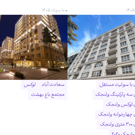
• ۱۰ مرداد ۱۴۰۵
ن با سوئیت مستقل
سعادت آباد
لوکس
ن سه پارکینگ ولنجک
مجتمع باغ بهشت
ن لوکس ولنجک
ن چهارخوابه ولنجک
نجک
لنجک ۲۰۲۰