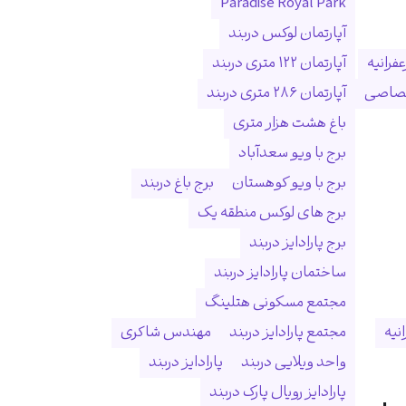
Paradise Royal Park
آپارتمان لوکس دربند
فرانیه
آپارتمان ۱۲۲ متری دربند
ختصاصی
آپارتمان ۲۸۶ متری دربند
باغ هشت هزار متری
برج با ویو سعدآباد
برج با ویو کوهستان
برج باغ دربند
برج های لوکس منطقه یک
برج پارادایز دربند
ساختمان پارادایز دربند
مجتمع مسکونی هتلینگ
انیه
مجتمع پارادایز دربند
مهندس شاکری
واحد ویلایی دربند
پارادایز دربند
پارادایز رویال پارک دربند