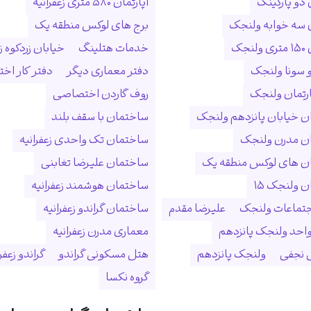
 دو پارکینگ
آپارتمان ۵۸۰ متری زعفرانیه
ن سه خوابه ولنجک
برج های لوکس منطقه یک
نجک
خدمات هتلینگ
خیابان زردکوه زع
 سونا ولنجک
دفتر معماری دیگر
دفتر کار ا
ارتمان ولنجک
روف گاردن اختصاصی
 خیابان پانزدهم ولنجک
ساختمان با سقف بلند
ن مدرن ولنجک
ساختمان تک واحدی زعفرانیه
ن های لوکس منطقه یک
ساختمان علیرضا تغابنی
 ولنجک ۱۵
ساختمان هوشمند زعفرانیه
جتماعات ولنجک
علیرضا مقدم
ساختمان گراندو زعفرانیه
احد ولنجک پانزدهم
معماری مدرن زعفرانیه
نجفی
ولنجک پانزدهم
هتل مسکونی گراندو
گراندو زعفر
گروه نکسا