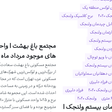
ی لوکس منطقه یک
 ۲۰۲۰
برج کلاسیک ولنجک
ابل چیدمان ولنجک
ارتمان ولنجک
 بیستم ولنجک
مجتمع باغ بهشت | واح
ردن ولنجک
های موجود مرداد ماه 1405
 با ویو توچال
مجتمع مسکونی باغ بهشت سعادت‌آب
ن بیستم ولنجک
از بزرگ‌ترین و لوکس‌ترین شهرک‌های
 دهقانیان سماواتیان
مسکونی غرب تهران است که در مجا
 فرزاد دلیری
ولنجک 2020
فرزاد دلیری
ولنجک ۲۰۲۰
ان بیستم ولنجک |
مترمربع بوده و با فضای سبز گسترده،