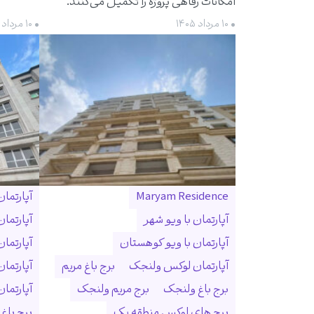
امکانات رفاهی پروژه را تکمیل می‌کنند.
• ۱۰ مرداد ۱۴۰۵
• ۱۰ مرداد ۱۴۰۵
Maryam Residence
آپارتما
آپارتمان با ویو شهر
آپارتما
آپارتمان با ویو کوهستان
آپارتما
آپارتمان لوکس ولنجک
برج باغ مریم
آپارتما
برج باغ ولنجک
برج مریم ولنجک
آپارتمان ۳۰۰ متری ول
برج های لوکس منطقه یک
برج باغ و