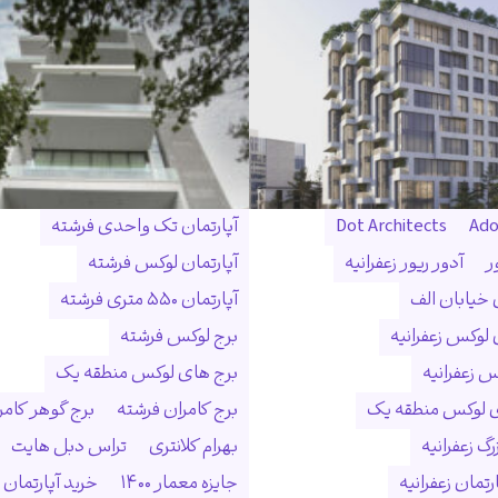
Ado
Dot Architects
آپارتمان تک واحدی فرشته
ر
آدور ریور زعفرانیه
آپارتمان لوکس فرشته
ن خیابان الف
آپارتمان ۵۵۰ متری فرشته
 لوکس زعفرانیه
برج لوکس فرشته
س زعفرانیه
برج های لوکس منطقه یک
ی لوکس منطقه یک
برج کامران فرشته
برج گوهر کامر
گ زعفرانیه
بهرام کلانتری
تراس دبل هایت
رتمان زعفرانیه
جایزه معمار ۱۴۰۰
خرید آپارتمان 