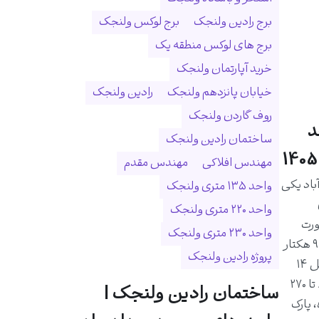
برج رادین ولنجک
برج لوکس ولنجک
برج های لوکس منطقه یک
خرید آپارتمان ولنجک
خیابان پانزدهم ولنجک
رادین ولنجک
روف گاردن ولنجک
د
ساختمان رادین ولنجک
مهندس افلاکی
مهندس مقدم
اد یکی
واحد ۱۳۵ متری ولنجک
واحد ۲۲۰ متری ولنجک
ورت
واحد ۲۳۰ متری ولنجک
رودخانه درکه و در زمینی به مساحت ۹ هکتار
پروژه رادین ولنجک
احداث شده است. این مجموعه شامل ۱۴
برج و ۱۰۲۵ واحد مسکونی با متراژ ۸۰ تا ۲۷۰
ساختمان رادین ولنجک |
 پارک