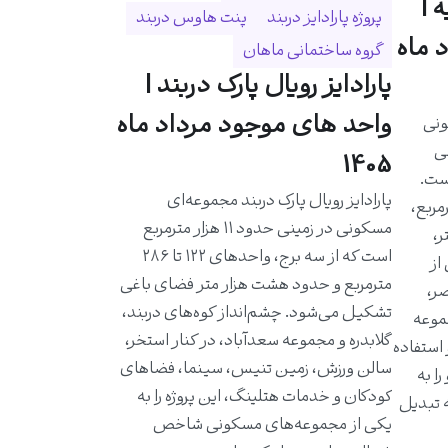
 |
پروژه پارادایز دربند
پنت هاوس دربند
 ماه
گروه ساختمانی ماهان
پارادایز رویال پارک دربند |
واحد های موجود مرداد ماه
ونی
حی
1405
است.
پارادایز رویال پارک دربند مجموعه‌ای
احدی حدود ۵۸۰ مترمربع،
مسکونی در زمینی حدود ۱۱ هزار مترمربع
ر،
است که از سه برج، واحدهای ۱۲۲ تا ۲۸۶
از
مترمربع و حدود هشت هزار متر فضای باغی
ر،
تشکیل می‌شود. چشم‌انداز کوه‌های دربند،
موعه
گلابدره و مجموعه سعدآباد، در کنار استخر،
 استفاده
سالن ورزش، زمین تنیس، سینما، فضاهای
ا به
کودکان و خدمات هتلینگ، این پروژه را به
ه تبدیل
یکی از مجموعه‌های مسکونی شاخص