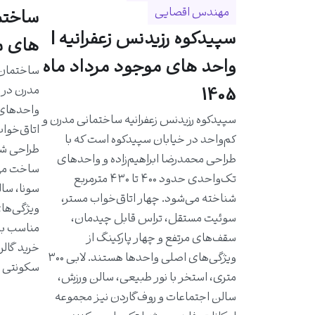
مهندس اقصایی
سپیدکوه رزیدنس زعفرانیه |
های مو
واحد های موجود مرداد ماه
مدرن در خ
1405
سپیدکوه رزیدنس زعفرانیه ساختمانی مدرن و
اتاق‌خواب
کم‌واحد در خیابان سپیدکوه است که با
طراحی شد
طراحی محمدرضا ابراهیم‌زاده و واحدهای
ساخت مهن
تک‌واحدی حدود ۴۰۰ تا ۴۳۰ مترمربع
سونا، سال
شناخته می‌شود. چهار اتاق‌خواب مستر،
ویژگی‌ها
سوئیت مستقل، تراس قابل چیدمان،
مناسب به 
سقف‌های مرتفع و چهار پارکینگ از
خرید گالر
ویژگی‌های اصلی واحدها هستند. لابی ۳۰۰
سکونتی ا
متری، استخر با نور طبیعی، سالن ورزش،
سالن اجتماعات و روف‌گاردن نیز مجموعه