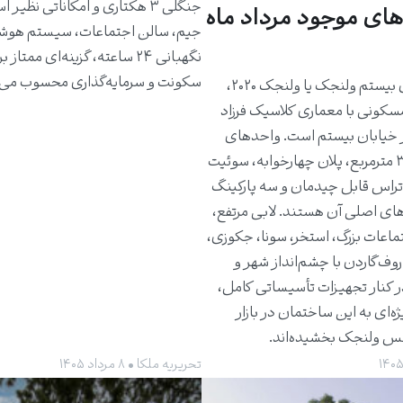
جنگلی ۳ هکتاری و امکاناتی نظیر 
های موجود مرداد ماه
جیم، سالن اجتماعات، سیستم هوش
نگهبانی ۲۴ ساعته، گزینه‌ای ممتاز 
سکونت و سرمایه‌گذاری محسوب می‌
ساختمان بیستم ولنجک یا ولنجک ۲۰۲۰،
مسکونی با معماری کلاسیک فرزاد
 خیابان بیستم است. واحدهای
حدود ۳۰۰ مترمربع، پلان چهارخوابه، سوئیت
راس قابل چیدمان و سه پارکینگ
های اصلی آن هستند. لابی مرتفع،
ماعات بزرگ، استخر، سونا، جکوزی،
روف‌گاردن با چشم‌انداز شهر و
ر کنار تجهیزات تأسیساتی کامل،
ژه‌ای به این ساختمان در بازار
کس ولنجک بخشیده‌اند.
تحریریه ملکا • ۸ مرداد ۱۴۰۵