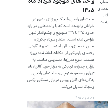
واحد های موجود مرداد ماه
استخر،
مند و
1405
برای
ساختمان رادین ولنجک پروژه‌ای مدرن در
شود.
خیابان پانزدهم است که با واحدهایی در بازه
حدود ۱۳۵ تا ۲۳۰ مترمربع و چشم‌انداز شهر
طراحی شده است. استخر، سونا، جکوزی،
سالن بدنسازی، سالن اجتماعات، روف‌گاردن
و فضای باربیکیو از امکانات اعلام‌شده پروژه
هستند. تنوع متراژها، دسترسی مناسب به
بزرگراه چمران، نزدیکی به مرکز خرید گالریا، بام
تهران و مجموعه توچال، ساختمان رادین را
به گزینه‌ای قابل بررسی در بازار مسکن لوکس
ولنجک تبدیل می‌کند.
• ۸ مرداد ۱۴۰۵