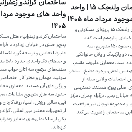
ساختمان گراندو زعفرانیه
ساختمان ولنجک ۱۵ | واحد
واحد های موجود مرداد
جود مرداد ماه 1405
1405
ساختمان ولنجک ۱۵ پروژه‌ای مسکونی و
ساختمان گراندو زعفرانیه، هتل مسک
یابان پانزدهم است که با
پنج‌واحدی در خیابان زردکوه با طرا
واحدهای حدود ۱۵۰ مترمربع، سه
علیرضا تغابنی و توسعه گروه نکسا 
، دو پارکینگ و پلان خانوادگی
واحدهای تک‌و
ه است. معماری علیرضا مقدم،
سقف‌های مرتفع، سه اتاق‌خواب مست
دس نجفی، وجود مطبخ، استخر،
سوئیت مهمان و دفتر کار اختصاصی 
ن اجتماعات و لابی مبله از
ویژگی‌های آن هستند. معماری معاص
ی اصلی پروژه هستند. دسترسی
حدود سه هزار مترمربع مشاعات، مج
خیابان یمن، بزرگراه چمران، مرکز
آبی، سالن ورزش، اسپا، روف‌گاردن و
یا و مجموعه توچال نیز موقعیت
از تجهیزات معتبر بین‌المللی، گراندو ر
ین ساختمان را تقویت می‌کند.
یکی از ساختمان‌های متمایز زعفرانی
کرده‌اند.