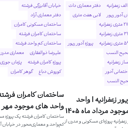
لف زعفرانیه
دفتر معماری دات
خیابان آقابزرگی فرشته
 آدور ریور
لابی هفت متری
دفتر معماری آراد
ساختمان مسکونی کامران
ساختمان کامران فرشته
پروژه آدور ریور
ساختمان کم واحد فرشته
حیح النسب
علیرضا ذوالفقاری
معماری مدرن
ساز زعفرانیه
پروژه کامران فرشته
پژمان جوزی
ختمانی آدور
کوروش دباغ
گوهر کامران
حیح النسب
ساختمان کامران فرشته 
یور زعفرانیه | واحد
واحد های موجود مهر م
جود مرداد ماه 1405
ساختمان کامران فرشته یک پروژه م
 زعفرانیه پروژه‌ای مسکونی و مدرن از
کم‌واحد و معماری‌محور در خیابان آق