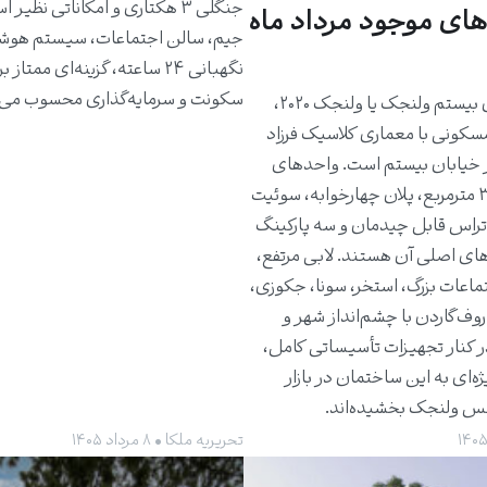
جنگلی ۳ هکتاری و امکاناتی نظیر 
های موجود مرداد ماه
جیم، سالن اجتماعات، سیستم هوش
نگهبانی ۲۴ ساعته، گزینه‌ای ممتاز 
سکونت و سرمایه‌گذاری محسوب می‌
ساختمان بیستم ولنجک یا ولنجک ۲۰۲۰،
مسکونی با معماری کلاسیک فرزاد
 خیابان بیستم است. واحدهای
حدود ۳۰۰ مترمربع، پلان چهارخوابه، سوئیت
راس قابل چیدمان و سه پارکینگ
های اصلی آن هستند. لابی مرتفع،
ماعات بزرگ، استخر، سونا، جکوزی،
روف‌گاردن با چشم‌انداز شهر و
ر کنار تجهیزات تأسیساتی کامل،
ژه‌ای به این ساختمان در بازار
کس ولنجک بخشیده‌اند.
تحریریه ملکا • ۸ مرداد ۱۴۰۵