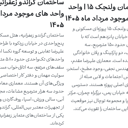
ساختمان گراندو زعفرانیه
ساختمان ولنجک ۱۵ | واحد
واحد های موجود مرداد
جود مرداد ماه 1405
1405
ساختمان ولنجک ۱۵ پروژه‌ای مسکونی و
ساختمان گراندو زعفرانیه، هتل مسک
یابان پانزدهم است که با
پنج‌واحدی در خیابان زردکوه با طرا
واحدهای حدود ۱۵۰ مترمربع، سه
علیرضا تغابنی و توسعه گروه نکسا 
، دو پارکینگ و پلان خانوادگی
واحدهای تک‌و
ه است. معماری علیرضا مقدم،
سقف‌های مرتفع، سه اتاق‌خواب مست
دس نجفی، وجود مطبخ، استخر،
سوئیت مهمان و دفتر کار اختصاصی 
ن اجتماعات و لابی مبله از
ویژگی‌های آن هستند. معماری معاص
ی اصلی پروژه هستند. دسترسی
حدود سه هزار مترمربع مشاعات، مج
خیابان یمن، بزرگراه چمران، مرکز
آبی، سالن ورزش، اسپا، روف‌گاردن و
یا و مجموعه توچال نیز موقعیت
از تجهیزات معتبر بین‌المللی، گراندو ر
ین ساختمان را تقویت می‌کند.
یکی از ساختمان‌های متمایز زعفرانی
کرده‌اند.