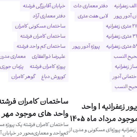
لف زعفرانیه
دفتر معماری دات
خیابان آقابزرگی فرشته
 آدور ریور
لابی هفت متری
دفتر معماری آراد
ساختمان مسکونی کامران
ساختمان کامران فرشته
پروژه آدور ریور
ساختمان کم واحد فرشته
حیح النسب
علیرضا ذوالفقاری
معماری مدرن
ساز زعفرانیه
پروژه کامران فرشته
پژمان جوزی
ختمانی آدور
کوروش دباغ
گوهر کامران
حیح النسب
ساختمان کامران فرشته 
یور زعفرانیه | واحد
واحد های موجود مهر م
جود مرداد ماه 1405
ساختمان کامران فرشته یک پروژه م
 زعفرانیه پروژه‌ای مسکونی و مدرن از
کم‌واحد و معماری‌محور در خیابان آق