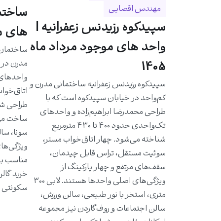
مهندس اقصایی
سپیدکوه رزیدنس زعفرانیه |
های مو
واحد های موجود مرداد ماه
مدرن در خ
1405
سپیدکوه رزیدنس زعفرانیه ساختمانی مدرن و
اتاق‌خواب
کم‌واحد در خیابان سپیدکوه است که با
طراحی شد
طراحی محمدرضا ابراهیم‌زاده و واحدهای
ساخت مهن
تک‌واحدی حدود ۴۰۰ تا ۴۳۰ مترمربع
سونا، سال
شناخته می‌شود. چهار اتاق‌خواب مستر،
ویژگی‌ها
سوئیت مستقل، تراس قابل چیدمان،
مناسب به 
سقف‌های مرتفع و چهار پارکینگ از
خرید گالر
ویژگی‌های اصلی واحدها هستند. لابی ۳۰۰
سکونتی ا
متری، استخر با نور طبیعی، سالن ورزش،
سالن اجتماعات و روف‌گاردن نیز مجموعه