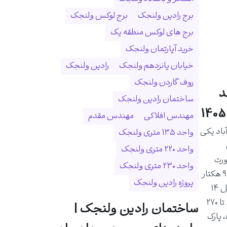
برج رادین ولنجک
برج لوکس ولنجک
برج های لوکس منطقه یک
خرید آپارتمان ولنجک
خیابان پانزدهم ولنجک
رادین ولنجک
روف گاردن ولنجک
د
ساختمان رادین ولنجک
مهندس افلاکی
مهندس مقدم
اد یکی
واحد ۱۳۵ متری ولنجک
واحد ۲۲۰ متری ولنجک
ورت
واحد ۲۳۰ متری ولنجک
رودخانه درکه و در زمینی به مساحت ۹ هکتار
پروژه رادین ولنجک
احداث شده است. این مجموعه شامل ۱۴
برج و ۱۰۲۵ واحد مسکونی با متراژ ۸۰ تا ۲۷۰
ساختمان رادین ولنجک |
 پارک