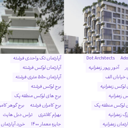
Ado
Dot Architects
آپارتمان تک واحدی فرشته
ر
آدور ریور زعفرانیه
آپارتمان لوکس فرشته
ن خیابان الف
آپارتمان ۵۵۰ متری فرشته
 لوکس زعفرانیه
برج لوکس فرشته
س زعفرانیه
برج های لوکس منطقه یک
ی لوکس منطقه یک
برج کامران فرشته
برج گوهر کامر
گ زعفرانیه
بهرام کلانتری
تراس دبل هایت
رتمان زعفرانیه
جایزه معمار ۱۴۰۰
خرید آپارتمان 