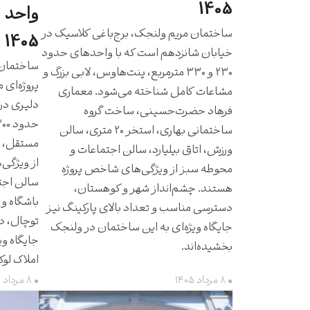
1405
واحد 
ساختمان مریم ولنجک، برج‌باغی کلاسیک در
1405
خیابان شانزدهم است که با واحدهای حدود
۲۳۰ و ۳۳۰ مترمربع، پنت‌هاوس، لابی بزرگ و
پروژه‌ای 
مشاعات کامل شناخته می‌شود. معماری
دلیری در
فرهاد حضرت‌حسینی، ساخت گروه
ساختمانی بهاری، استخر ۲۰ متری، سالن
مستقل، ت
ورزش، اتاق بیلیارد، سالن اجتماعات و
از ویژگی‌
محوطه سبز از ویژگی‌های شاخص پروژه
سالن اجت
هستند. چشم‌انداز شهر و کوهستان،
باشگاه و 
دسترسی مناسب و تعداد بالای پارکینگ نیز
توچال، د
جایگاه ویژه‌ای به این ساختمان در ولنجک
جایگاه وی
بخشیده‌اند.
املاک لو
• ۸ مرداد ۱۴۰۵
• ۸ مرداد ۱۴۰۵