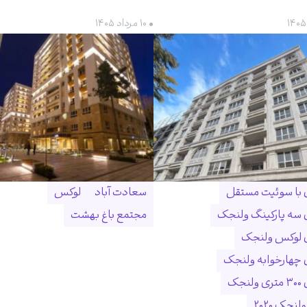
• ۱۰ مرداد ۱۴۰۵
ن با سوئیت مستقل
سعادت آباد
لوکس
ن سه پارکینگ ولنجک
مجتمع باغ بهشت
ن لوکس ولنجک
ن چهارخوابه ولنجک
نجک
لنجک ۲۰۲۰