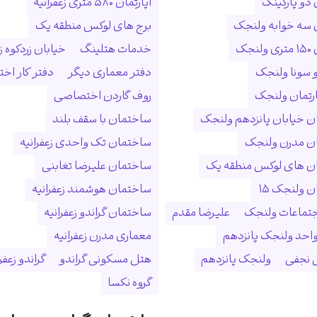
 دو پارکینگ
آپارتمان ۵۸۰ متری زعفرانیه
ن سه خوابه ولنجک
برج های لوکس منطقه یک
نجک
خدمات هتلینگ
خیابان زردکوه زع
 سونا ولنجک
دفتر معماری دیگر
دفتر کار ا
ارتمان ولنجک
روف گاردن اختصاصی
 خیابان پانزدهم ولنجک
ساختمان با سقف بلند
ن مدرن ولنجک
ساختمان تک واحدی زعفرانیه
ن های لوکس منطقه یک
ساختمان علیرضا تغابنی
 ولنجک ۱۵
ساختمان هوشمند زعفرانیه
جتماعات ولنجک
علیرضا مقدم
ساختمان گراندو زعفرانیه
احد ولنجک پانزدهم
معماری مدرن زعفرانیه
نجفی
ولنجک پانزدهم
هتل مسکونی گراندو
گراندو زعفر
گروه نکسا