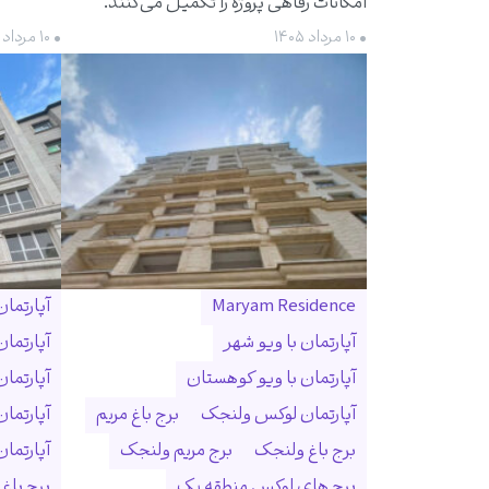
امکانات رفاهی پروژه را تکمیل می‌کنند.
• ۱۰ مرداد ۱۴۰۵
• ۱۰ مرداد ۱۴۰۵
Maryam Residence
آپارتما
آپارتمان با ویو شهر
آپارتما
آپارتمان با ویو کوهستان
آپارتما
آپارتمان لوکس ولنجک
برج باغ مریم
آپارتما
برج باغ ولنجک
برج مریم ولنجک
آپارتمان ۳۰۰ متری ول
برج های لوکس منطقه یک
برج باغ و