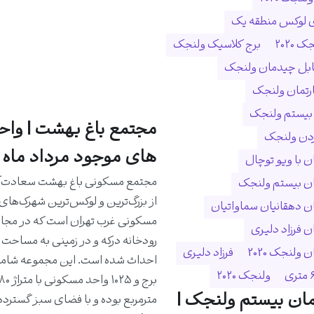
ی لوکس منطقه یک
 ۲۰۲۰
برج کلاسیک ولنجک
ابل چیدمان ولنجک
ارتمان ولنجک
 بیستم ولنجک
مجتمع باغ بهشت | واح
ردن ولنجک
های موجود مرداد ماه 1405
 با ویو توچال
مجتمع مسکونی باغ بهشت سعادت‌آب
ن بیستم ولنجک
از بزرگ‌ترین و لوکس‌ترین شهرک‌های
 دهقانیان سماواتیان
مسکونی غرب تهران است که در مجا
 فرزاد دلیری
ولنجک 2020
فرزاد دلیری
ولنجک ۲۰۲۰
ان بیستم ولنجک |
مترمربع بوده و با فضای سبز گسترده،