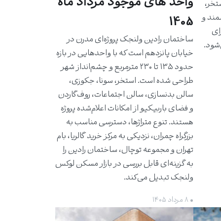
واحد های موجود مرداد ماه
استخر،
مند و
1405
برای
ساختمان رادین ولنجک پروژه‌ای مدرن در
شود.
خیابان پانزدهم است که با واحدهایی در بازه
حدود ۱۳۵ تا ۲۳۰ مترمربع و چشم‌انداز شهر
طراحی شده است. استخر، سونا، جکوزی،
سالن بدنسازی، سالن اجتماعات، روف‌گاردن
و فضای باربیکیو از امکانات اعلام‌شده پروژه
هستند. تنوع متراژها، دسترسی مناسب به
بزرگراه چمران، نزدیکی به مرکز خرید گالریا، بام
تهران و مجموعه توچال، ساختمان رادین را
به گزینه‌ای قابل بررسی در بازار مسکن لوکس
ولنجک تبدیل می‌کند.
• ۸ مرداد ۱۴۰۵