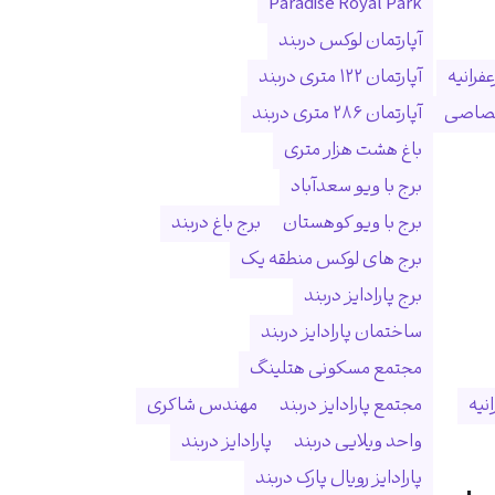
Paradise Royal Park
آپارتمان لوکس دربند
فرانیه
آپارتمان ۱۲۲ متری دربند
ختصاصی
آپارتمان ۲۸۶ متری دربند
باغ هشت هزار متری
برج با ویو سعدآباد
برج با ویو کوهستان
برج باغ دربند
برج های لوکس منطقه یک
برج پارادایز دربند
ساختمان پارادایز دربند
مجتمع مسکونی هتلینگ
انیه
مجتمع پارادایز دربند
مهندس شاکری
واحد ویلایی دربند
پارادایز دربند
پارادایز رویال پارک دربند