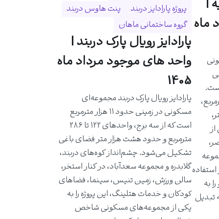
 |
پروژه پارادایز دربند
پنت هاوس دربند
 ماه
گروه ساختمانی ماهان
پارادایز رویال پارک دربند |
واحد های موجود مرداد ماه
ونی
حی
1405
است.
پارادایز رویال پارک دربند مجموعه‌ای
احدی حدود ۵۸۰ مترمربع،
مسکونی در زمینی حدود ۱۱ هزار مترمربع
ر،
است که از سه برج، واحدهای ۱۲۲ تا ۲۸۶
از
مترمربع و حدود هشت هزار متر فضای باغی
ر،
تشکیل می‌شود. چشم‌انداز کوه‌های دربند،
موعه
گلابدره و مجموعه سعدآباد، در کنار استخر،
 استفاده
سالن ورزش، زمین تنیس، سینما، فضاهای
ا به
کودکان و خدمات هتلینگ، این پروژه را به
ه تبدیل
یکی از مجموعه‌های مسکونی شاخص