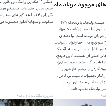
جنگلی ۳ هکتاری و امکاناتی نظیر 
های موجود مرداد ماه
جیم، سالن اجتماعات، سیستم هوش
نگهبانی ۲۴ ساعته، گزینه‌ای ممتاز 
سکونت و سرمایه‌گذاری محسوب می‌
ساختمان بیستم ولنجک یا ولنجک ۲۰۲۰،
مسکونی با معماری کلاسیک فرزاد
 خیابان بیستم است. واحدهای
حدود ۳۰۰ مترمربع، پلان چهارخوابه، سوئیت
راس قابل چیدمان و سه پارکینگ
های اصلی آن هستند. لابی مرتفع،
ماعات بزرگ، استخر، سونا، جکوزی،
روف‌گاردن با چشم‌انداز شهر و
ر کنار تجهیزات تأسیساتی کامل،
ژه‌ای به این ساختمان در بازار
کس ولنجک بخشیده‌اند.
تحریریه ملکا • ۸ مرداد ۱۴۰۵