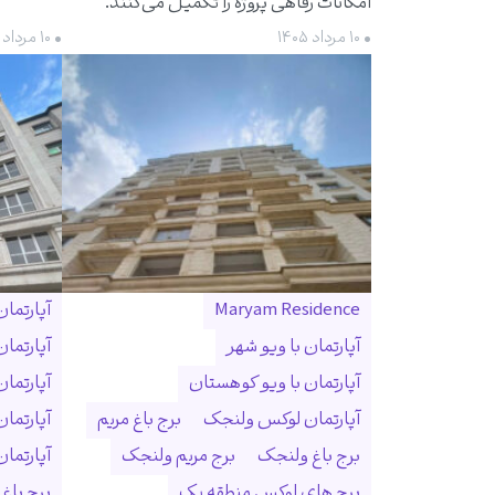
امکانات رفاهی پروژه را تکمیل می‌کنند.
• ۱۰ مرداد ۱۴۰۵
• ۱۰ مرداد ۱۴۰۵
Maryam Residence
آپارتما
آپارتمان با ویو شهر
آپارتما
آپارتمان با ویو کوهستان
آپارتما
آپارتمان لوکس ولنجک
برج باغ مریم
آپارتما
برج باغ ولنجک
برج مریم ولنجک
آپارتمان ۳۰۰ متری ول
برج های لوکس منطقه یک
برج باغ و