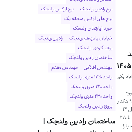
برج رادین ولنجک
برج لوکس ولنجک
برج های لوکس منطقه یک
خرید آپارتمان ولنجک
خیابان پانزدهم ولنجک
رادین ولنجک
روف گاردن ولنجک
د
ساختمان رادین ولنجک
مهندس افلاکی
مهندس مقدم
اد یکی
واحد ۱۳۵ متری ولنجک
واحد ۲۲۰ متری ولنجک
ورت
واحد ۲۳۰ متری ولنجک
رودخانه درکه و در زمینی به مساحت ۹ هکتار
پروژه رادین ولنجک
احداث شده است. این مجموعه شامل ۱۴
برج و ۱۰۲۵ واحد مسکونی با متراژ ۸۰ تا ۲۷۰
ساختمان رادین ولنجک |
 پارک