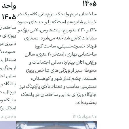
1405
واحد 
ساختمان مریم ولنجک، برج‌باغی کلاسیک در
1405
خیابان شانزدهم است که با واحدهای حدود
۲۳۰ و ۳۳۰ مترمربع، پنت‌هاوس، لابی بزرگ و
پروژه‌ای 
مشاعات کامل شناخته می‌شود. معماری
دلیری در
فرهاد حضرت‌حسینی، ساخت گروه
ساختمانی بهاری، استخر ۲۰ متری، سالن
مستقل، ت
ورزش، اتاق بیلیارد، سالن اجتماعات و
از ویژگی‌
محوطه سبز از ویژگی‌های شاخص پروژه
سالن اجت
هستند. چشم‌انداز شهر و کوهستان،
باشگاه و 
دسترسی مناسب و تعداد بالای پارکینگ نیز
توچال، د
جایگاه ویژه‌ای به این ساختمان در ولنجک
جایگاه وی
بخشیده‌اند.
املاک لو
• ۸ مرداد ۱۴۰۵
• ۸ مرداد ۱۴۰۵