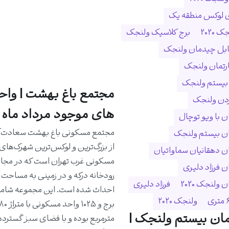
ی لوکس منطقه یک
 ۲۰۲۰
برج کلاسیک ولنجک
ابل چیدمان ولنجک
ارتمان ولنجک
 بیستم ولنجک
مجتمع باغ بهشت | واح
ردن ولنجک
های موجود مرداد ماه 1405
 با ویو توچال
مجتمع مسکونی باغ بهشت سعادت‌آب
ن بیستم ولنجک
از بزرگ‌ترین و لوکس‌ترین شهرک‌های
 دهقانیان سماواتیان
مسکونی غرب تهران است که در مجا
 فرزاد دلیری
ولنجک 2020
فرزاد دلیری
ولنجک ۲۰۲۰
ان بیستم ولنجک |
مترمربع بوده و با فضای سبز گسترده،