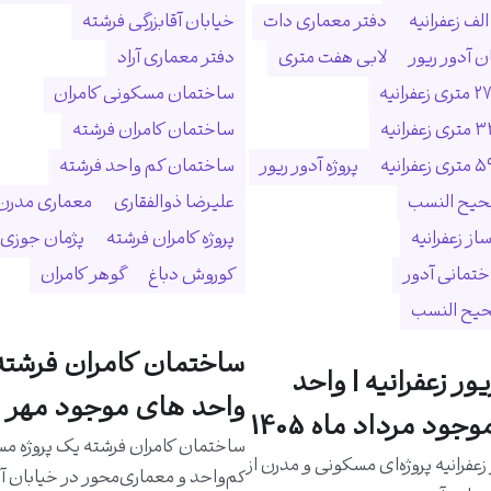
لف زعفرانیه
دفتر معماری دات
خیابان آقابزرگی فرشته
 آدور ریور
لابی هفت متری
دفتر معماری آراد
ساختمان مسکونی کامران
ساختمان کامران فرشته
پروژه آدور ریور
ساختمان کم واحد فرشته
حیح النسب
علیرضا ذوالفقاری
معماری مدرن
ساز زعفرانیه
پروژه کامران فرشته
پژمان جوزی
ختمانی آدور
کوروش دباغ
گوهر کامران
حیح النسب
ساختمان کامران فرشته 
یور زعفرانیه | واحد
واحد های موجود مهر م
جود مرداد ماه 1405
ساختمان کامران فرشته یک پروژه م
 زعفرانیه پروژه‌ای مسکونی و مدرن از
کم‌واحد و معماری‌محور در خیابان آق