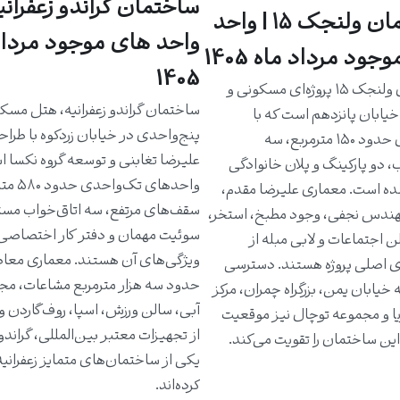
ساختمان گراندو زعفرانیه
ساختمان ولنجک ۱۵ | واحد
واحد های موجود مرداد
جود مرداد ماه 1405
1405
ساختمان ولنجک ۱۵ پروژه‌ای مسکونی و
ساختمان گراندو زعفرانیه، هتل مسک
یابان پانزدهم است که با
پنج‌واحدی در خیابان زردکوه با طرا
واحدهای حدود ۱۵۰ مترمربع، سه
علیرضا تغابنی و توسعه گروه نکسا 
، دو پارکینگ و پلان خانوادگی
واحدهای تک‌و
ه است. معماری علیرضا مقدم،
سقف‌های مرتفع، سه اتاق‌خواب مست
دس نجفی، وجود مطبخ، استخر،
سوئیت مهمان و دفتر کار اختصاصی 
ن اجتماعات و لابی مبله از
ویژگی‌های آن هستند. معماری معاص
ی اصلی پروژه هستند. دسترسی
حدود سه هزار مترمربع مشاعات، مج
خیابان یمن، بزرگراه چمران، مرکز
آبی، سالن ورزش، اسپا، روف‌گاردن و
یا و مجموعه توچال نیز موقعیت
از تجهیزات معتبر بین‌المللی، گراندو ر
ین ساختمان را تقویت می‌کند.
یکی از ساختمان‌های متمایز زعفرانی
کرده‌اند.