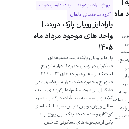
 |
پروژه پارادایز دربند
پنت هاوس دربند
 ماه
گروه ساختمانی ماهان
پارادایز رویال پارک دربند |
واحد های موجود مرداد ماه
ونی
حی
1405
است.
پارادایز رویال پارک دربند مجموعه‌ای
احدی حدود ۵۸۰ مترمربع،
مسکونی در زمینی حدود ۱۱ هزار مترمربع
ر،
است که از سه برج، واحدهای ۱۲۲ تا ۲۸۶
از
مترمربع و حدود هشت هزار متر فضای باغی
ر،
تشکیل می‌شود. چشم‌انداز کوه‌های دربند،
موعه
گلابدره و مجموعه سعدآباد، در کنار استخر،
 استفاده
سالن ورزش، زمین تنیس، سینما، فضاهای
ا به
کودکان و خدمات هتلینگ، این پروژه را به
ه تبدیل
یکی از مجموعه‌های مسکونی شاخص