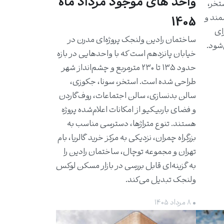
واحد های موجود مرداد ماه
استخر،
مند و
1405
برای
ساختمان رادین ولنجک پروژه‌ای مدرن در
شود.
خیابان پانزدهم است که با واحدهایی در بازه
حدود ۱۳۵ تا ۲۳۰ مترمربع و چشم‌انداز شهر
طراحی شده است. استخر، سونا، جکوزی،
سالن بدنسازی، سالن اجتماعات، روف‌گاردن
و فضای باربیکیو از امکانات اعلام‌شده پروژه
هستند. تنوع متراژها، دسترسی مناسب به
بزرگراه چمران، نزدیکی به مرکز خرید گالریا، بام
تهران و مجموعه توچال، ساختمان رادین را
به گزینه‌ای قابل بررسی در بازار مسکن لوکس
ولنجک تبدیل می‌کند.
• ۸ مرداد ۱۴۰۵