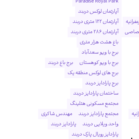
Paradise Royal Park
آپارتمان لوکس دربند
فرانیه
آپارتمان ۱۲۲ متری دربند
ختصاصی
آپارتمان ۲۸۶ متری دربند
باغ هشت هزار متری
برج با ویو سعدآباد
برج با ویو کوهستان
برج باغ دربند
برج های لوکس منطقه یک
برج پارادایز دربند
ساختمان پارادایز دربند
مجتمع مسکونی هتلینگ
انیه
مجتمع پارادایز دربند
مهندس شاکری
واحد ویلایی دربند
پارادایز دربند
پارادایز رویال پارک دربند