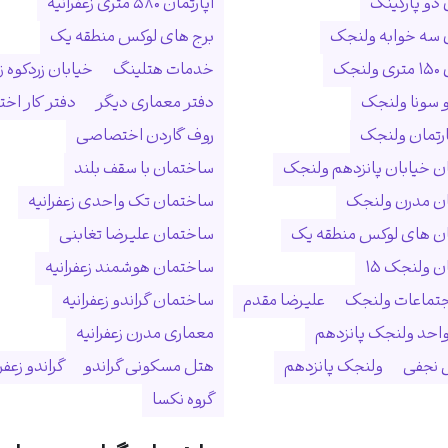
 دو پارکینگ
آپارتمان ۵۸۰ متری زعفرانیه
ن سه خوابه ولنجک
برج های لوکس منطقه یک
نجک
خدمات هتلینگ
خیابان زردکوه زع
 سونا ولنجک
دفتر معماری دیگر
دفتر کار ا
ارتمان ولنجک
روف گاردن اختصاصی
 خیابان پانزدهم ولنجک
ساختمان با سقف بلند
ن مدرن ولنجک
ساختمان تک واحدی زعفرانیه
ن های لوکس منطقه یک
ساختمان علیرضا تغابنی
 ولنجک ۱۵
ساختمان هوشمند زعفرانیه
جتماعات ولنجک
علیرضا مقدم
ساختمان گراندو زعفرانیه
احد ولنجک پانزدهم
معماری مدرن زعفرانیه
نجفی
ولنجک پانزدهم
هتل مسکونی گراندو
گراندو زعفر
گروه نکسا