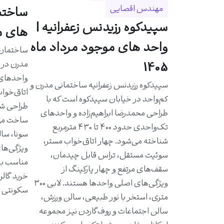
مهندس اقصایی
سپیدکوه رزیدنس زعفرانیه |
های مو
واحد های موجود مرداد ماه
مدرن در خ
1405
سپیدکوه رزیدنس زعفرانیه ساختمانی مدرن و
اتاق‌خواب
کم‌واحد در خیابان سپیدکوه است که با
طراحی شد
طراحی محمدرضا ابراهیم‌زاده و واحدهای
ساخت مهن
تک‌واحدی حدود ۴۰۰ تا ۴۳۰ مترمربع
سونا، سال
شناخته می‌شود. چهار اتاق‌خواب مستر،
ویژگی‌ها
سوئیت مستقل، تراس قابل چیدمان،
مناسب به 
سقف‌های مرتفع و چهار پارکینگ از
خرید گالر
ویژگی‌های اصلی واحدها هستند. لابی ۳۰۰
سکونتی ا
متری، استخر با نور طبیعی، سالن ورزش،
سالن اجتماعات و روف‌گاردن نیز مجموعه