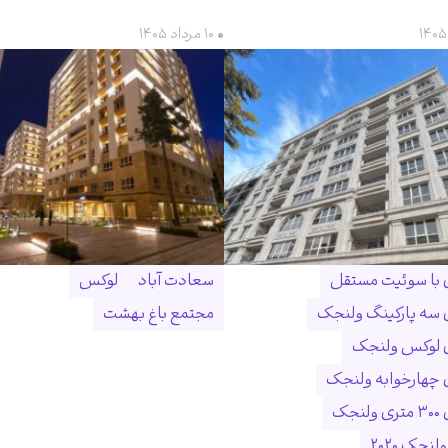
• ۱۰ مرداد ۱۴۰۵
ن با سوئیت مستقل
سعادت آباد
لوکس
ن سه پارکینگ ولنجک
مجتمع باغ بهشت
ن لوکس ولنجک
ن چهارخوابه ولنجک
نجک
لنجک ۲۰۲۰