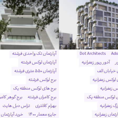
Ado
Dot Architects
آپارتمان تک واحدی فرشته
ر
آدور ریور زعفرانیه
آپارتمان لوکس فرشته
ن خیابان الف
آپارتمان ۵۵۰ متری فرشته
 لوکس زعفرانیه
برج لوکس فرشته
س زعفرانیه
برج های لوکس منطقه یک
ی لوکس منطقه یک
برج کامران فرشته
برج گوهر کامر
گ زعفرانیه
بهرام کلانتری
تراس دبل هایت
رتمان زعفرانیه
جایزه معمار ۱۴۰۰
خرید آپارتمان 