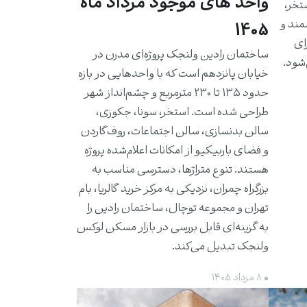
واحد های موجود مرداد ماه
استخر،
مند و
1405
برای
ساختمان رادین ولنجک پروژه‌ای مدرن در
شود.
خیابان پانزدهم است که با واحدهایی در بازه
حدود ۱۳۵ تا ۲۳۰ مترمربع و چشم‌انداز شهر
طراحی شده است. استخر، سونا، جکوزی،
سالن بدنسازی، سالن اجتماعات، روف‌گاردن
و فضای باربیکیو از امکانات اعلام‌شده پروژه
هستند. تنوع متراژها، دسترسی مناسب به
بزرگراه چمران، نزدیکی به مرکز خرید گالریا، بام
تهران و مجموعه توچال، ساختمان رادین را
به گزینه‌ای قابل بررسی در بازار مسکن لوکس
ولنجک تبدیل می‌کند.
• ۸ مرداد ۱۴۰۵