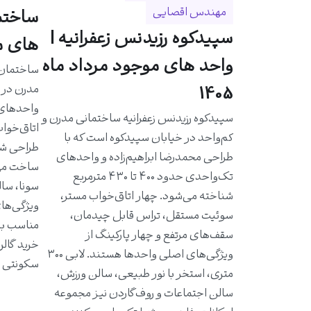
مهندس اقصایی
سپیدکوه رزیدنس زعفرانیه |
های مو
واحد های موجود مرداد ماه
مدرن در خ
1405
سپیدکوه رزیدنس زعفرانیه ساختمانی مدرن و
اتاق‌خواب
کم‌واحد در خیابان سپیدکوه است که با
طراحی شد
طراحی محمدرضا ابراهیم‌زاده و واحدهای
ساخت مهن
تک‌واحدی حدود ۴۰۰ تا ۴۳۰ مترمربع
سونا، سال
شناخته می‌شود. چهار اتاق‌خواب مستر،
ویژگی‌ها
سوئیت مستقل، تراس قابل چیدمان،
مناسب به 
سقف‌های مرتفع و چهار پارکینگ از
خرید گالر
ویژگی‌های اصلی واحدها هستند. لابی ۳۰۰
سکونتی ا
متری، استخر با نور طبیعی، سالن ورزش،
سالن اجتماعات و روف‌گاردن نیز مجموعه