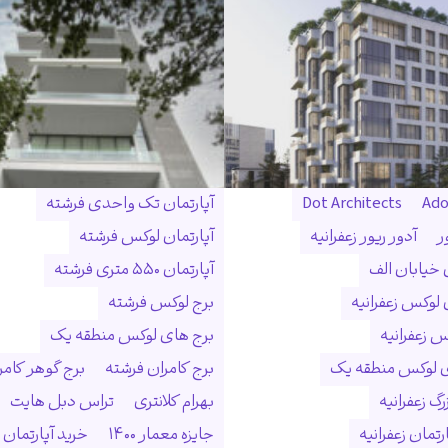
Ado
Dot Architects
آپارتمان تک واحدی فرشته
ر
آدور ریور زعفرانیه
آپارتمان لوکس فرشته
ن خیابان الف
آپارتمان ۵۵۰ متری فرشته
 لوکس زعفرانیه
برج لوکس فرشته
س زعفرانیه
برج های لوکس منطقه یک
ی لوکس منطقه یک
برج کامران فرشته
برج گوهر کامر
گ زعفرانیه
بهرام کلانتری
تراس دبل هایت
رتمان زعفرانیه
جایزه معمار ۱۴۰۰
خرید آپارتمان 