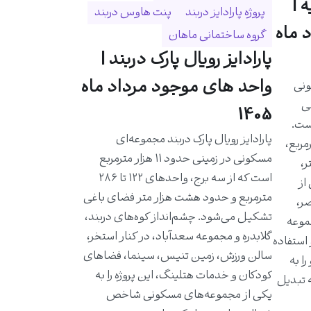
 |
پروژه پارادایز دربند
پنت هاوس دربند
 ماه
گروه ساختمانی ماهان
پارادایز رویال پارک دربند |
واحد های موجود مرداد ماه
ونی
حی
1405
است.
پارادایز رویال پارک دربند مجموعه‌ای
احدی حدود ۵۸۰ مترمربع،
مسکونی در زمینی حدود ۱۱ هزار مترمربع
ر،
است که از سه برج، واحدهای ۱۲۲ تا ۲۸۶
از
مترمربع و حدود هشت هزار متر فضای باغی
ر،
تشکیل می‌شود. چشم‌انداز کوه‌های دربند،
موعه
گلابدره و مجموعه سعدآباد، در کنار استخر،
 استفاده
سالن ورزش، زمین تنیس، سینما، فضاهای
ا به
کودکان و خدمات هتلینگ، این پروژه را به
ه تبدیل
یکی از مجموعه‌های مسکونی شاخص