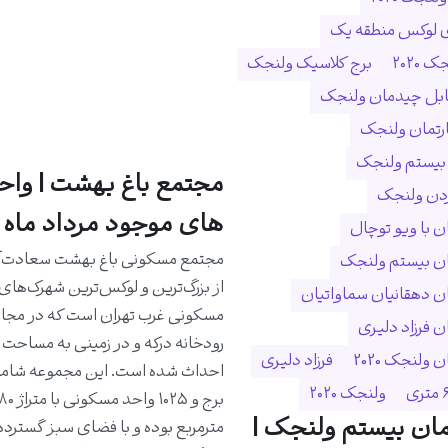
ی لوکس منطقه یک
 ۲۰۲۰
برج کلاسیک ولنجک
ابل چیدمان ولنجک
ارتمان ولنجک
 بیستم ولنجک
مجتمع باغ بهشت | واح
ردن ولنجک
های موجود مرداد ماه 1405
 با ویو توچال
مجتمع مسکونی باغ بهشت سعادت‌آب
ن بیستم ولنجک
از بزرگ‌ترین و لوکس‌ترین شهرک‌های
 دهقانیان سماواتیان
مسکونی غرب تهران است که در مجا
 فرزاد دلیری
ولنجک 2020
فرزاد دلیری
ولنجک ۲۰۲۰
ان بیستم ولنجک |
مترمربع بوده و با فضای سبز گسترده،