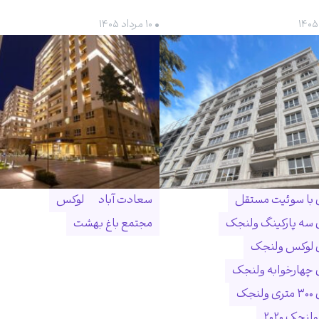
• ۱۰ مرداد ۱۴۰۵
ن با سوئیت مستقل
سعادت آباد
لوکس
ن سه پارکینگ ولنجک
مجتمع باغ بهشت
ن لوکس ولنجک
ن چهارخوابه ولنجک
نجک
لنجک ۲۰۲۰