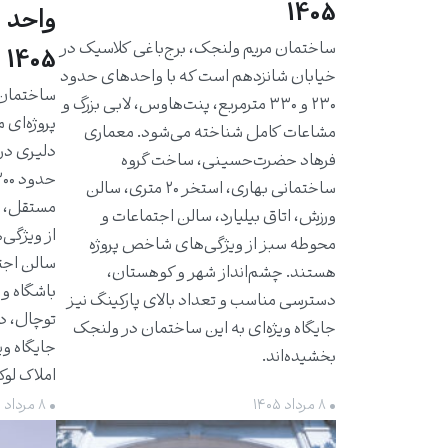
1405
واحد 
ساختمان مریم ولنجک، برج‌باغی کلاسیک در
1405
خیابان شانزدهم است که با واحدهای حدود
۲۳۰ و ۳۳۰ مترمربع، پنت‌هاوس، لابی بزرگ و
پروژه‌ای 
مشاعات کامل شناخته می‌شود. معماری
دلیری در
فرهاد حضرت‌حسینی، ساخت گروه
ساختمانی بهاری، استخر ۲۰ متری، سالن
مستقل، ت
ورزش، اتاق بیلیارد، سالن اجتماعات و
از ویژگی‌
محوطه سبز از ویژگی‌های شاخص پروژه
سالن اجت
هستند. چشم‌انداز شهر و کوهستان،
باشگاه و 
دسترسی مناسب و تعداد بالای پارکینگ نیز
توچال، د
جایگاه ویژه‌ای به این ساختمان در ولنجک
جایگاه وی
بخشیده‌اند.
املاک لو
• ۸ مرداد ۱۴۰۵
• ۸ مرداد ۱۴۰۵