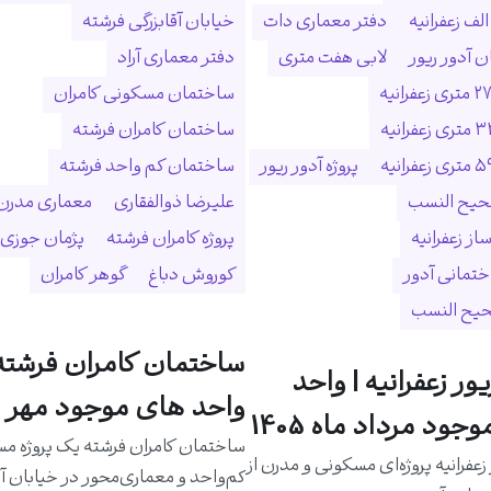
لف زعفرانیه
دفتر معماری دات
خیابان آقابزرگی فرشته
 آدور ریور
لابی هفت متری
دفتر معماری آراد
ساختمان مسکونی کامران
ساختمان کامران فرشته
پروژه آدور ریور
ساختمان کم واحد فرشته
حیح النسب
علیرضا ذوالفقاری
معماری مدرن
ساز زعفرانیه
پروژه کامران فرشته
پژمان جوزی
ختمانی آدور
کوروش دباغ
گوهر کامران
حیح النسب
ساختمان کامران فرشته 
یور زعفرانیه | واحد
واحد های موجود مهر م
جود مرداد ماه 1405
ساختمان کامران فرشته یک پروژه م
 زعفرانیه پروژه‌ای مسکونی و مدرن از
کم‌واحد و معماری‌محور در خیابان آق