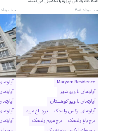
امکانات رفاهی پروژه را تکمیل می‌کنند.
• ۱۰ مرداد ۱۴۰۵
• ۱۰ مرداد ۱۴۰۵
Maryam Residence
آپارتما
آپارتمان با ویو شهر
آپارتما
آپارتمان با ویو کوهستان
آپارتما
آپارتمان لوکس ولنجک
برج باغ مریم
آپارتما
برج باغ ولنجک
برج مریم ولنجک
آپارتمان ۳۰۰ متری ول
برج های لوکس منطقه یک
برج باغ و