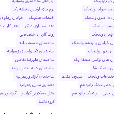
 دو پارکینگ
آپارتمان ۵۸۰ متری زعفرانیه
ن سه خوابه ولنجک
برج های لوکس منطقه یک
نجک
خدمات هتلینگ
خیابان زردکوه زع
 سونا ولنجک
دفتر معماری دیگر
دفتر کار ا
ارتمان ولنجک
روف گاردن اختصاصی
 خیابان پانزدهم ولنجک
ساختمان با سقف بلند
ن مدرن ولنجک
ساختمان تک واحدی زعفرانیه
ن های لوکس منطقه یک
ساختمان علیرضا تغابنی
 ولنجک ۱۵
ساختمان هوشمند زعفرانیه
جتماعات ولنجک
علیرضا مقدم
ساختمان گراندو زعفرانیه
احد ولنجک پانزدهم
معماری مدرن زعفرانیه
نجفی
ولنجک پانزدهم
هتل مسکونی گراندو
گراندو زعفر
گروه نکسا