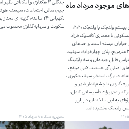
جنگلی ۳ هکتاری و امکاناتی نظیر 
های موجود مرداد ماه
جیم، سالن اجتماعات، سیستم هوش
نگهبانی ۲۴ ساعته، گزینه‌ای ممتاز 
سکونت و سرمایه‌گذاری محسوب می‌
ساختمان بیستم ولنجک یا ولنجک ۲۰۲۰،
مسکونی با معماری کلاسیک فرزاد
 خیابان بیستم است. واحدهای
حدود ۳۰۰ مترمربع، پلان چهارخوابه، سوئیت
راس قابل چیدمان و سه پارکینگ
های اصلی آن هستند. لابی مرتفع،
ماعات بزرگ، استخر، سونا، جکوزی،
روف‌گاردن با چشم‌انداز شهر و
ر کنار تجهیزات تأسیساتی کامل،
ژه‌ای به این ساختمان در بازار
کس ولنجک بخشیده‌اند.
تحریریه ملکا • ۸ مرداد ۱۴۰۵