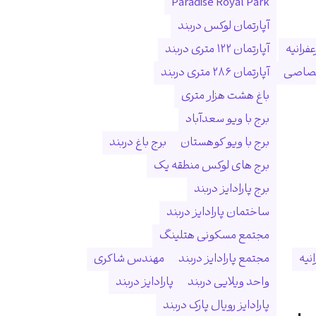
Paradise Royal Park
آپارتمان لوکس دربند
فرانیه
آپارتمان ۱۲۲ متری دربند
ختصاصی
آپارتمان ۲۸۶ متری دربند
باغ هشت هزار متری
برج با ویو سعدآباد
برج با ویو کوهستان
برج باغ دربند
برج های لوکس منطقه یک
برج پارادایز دربند
ساختمان پارادایز دربند
مجتمع مسکونی هتلینگ
انیه
مجتمع پارادایز دربند
مهندس شاکری
واحد ویلایی دربند
پارادایز دربند
پارادایز رویال پارک دربند