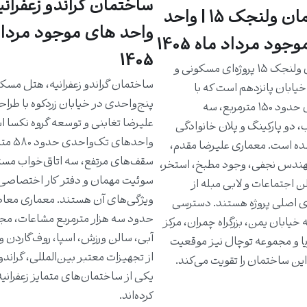
ساختمان گراندو زعفرانیه
ساختمان ولنجک ۱۵ | واحد
واحد های موجود مرداد
جود مرداد ماه 1405
1405
ساختمان ولنجک ۱۵ پروژه‌ای مسکونی و
ساختمان گراندو زعفرانیه، هتل مسک
یابان پانزدهم است که با
پنج‌واحدی در خیابان زردکوه با طرا
واحدهای حدود ۱۵۰ مترمربع، سه
علیرضا تغابنی و توسعه گروه نکسا 
، دو پارکینگ و پلان خانوادگی
واحدهای تک‌و
ه است. معماری علیرضا مقدم،
سقف‌های مرتفع، سه اتاق‌خواب مست
دس نجفی، وجود مطبخ، استخر،
سوئیت مهمان و دفتر کار اختصاصی 
ن اجتماعات و لابی مبله از
ویژگی‌های آن هستند. معماری معاص
ی اصلی پروژه هستند. دسترسی
حدود سه هزار مترمربع مشاعات، مج
خیابان یمن، بزرگراه چمران، مرکز
آبی، سالن ورزش، اسپا، روف‌گاردن و
یا و مجموعه توچال نیز موقعیت
از تجهیزات معتبر بین‌المللی، گراندو ر
ین ساختمان را تقویت می‌کند.
یکی از ساختمان‌های متمایز زعفرانی
کرده‌اند.