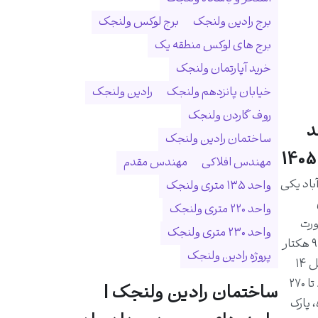
برج رادین ولنجک
برج لوکس ولنجک
برج های لوکس منطقه یک
خرید آپارتمان ولنجک
خیابان پانزدهم ولنجک
رادین ولنجک
روف گاردن ولنجک
د
ساختمان رادین ولنجک
مهندس افلاکی
مهندس مقدم
اد یکی
واحد ۱۳۵ متری ولنجک
واحد ۲۲۰ متری ولنجک
ورت
واحد ۲۳۰ متری ولنجک
رودخانه درکه و در زمینی به مساحت ۹ هکتار
پروژه رادین ولنجک
احداث شده است. این مجموعه شامل ۱۴
برج و ۱۰۲۵ واحد مسکونی با متراژ ۸۰ تا ۲۷۰
ساختمان رادین ولنجک |
 پارک