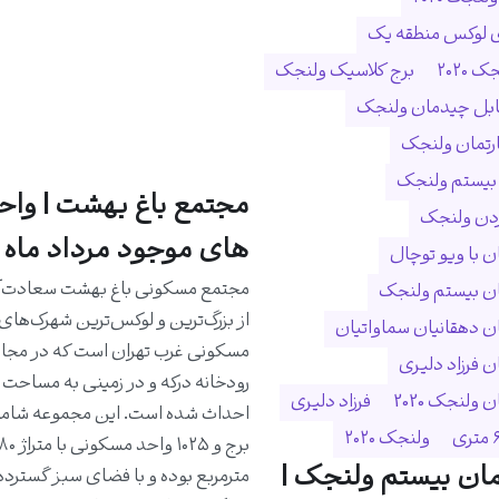
ی لوکس منطقه یک
 ۲۰۲۰
برج کلاسیک ولنجک
ابل چیدمان ولنجک
ارتمان ولنجک
 بیستم ولنجک
مجتمع باغ بهشت | واح
ردن ولنجک
های موجود مرداد ماه 1405
 با ویو توچال
مجتمع مسکونی باغ بهشت سعادت‌آب
ن بیستم ولنجک
از بزرگ‌ترین و لوکس‌ترین شهرک‌های
 دهقانیان سماواتیان
مسکونی غرب تهران است که در مجا
 فرزاد دلیری
ولنجک 2020
فرزاد دلیری
ولنجک ۲۰۲۰
ان بیستم ولنجک |
مترمربع بوده و با فضای سبز گسترده،