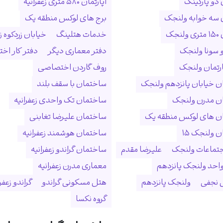
 دو پارکینگ
آپارتمان ۵۸۰ متری زعفرانیه
ن سه خوابه ولنجک
برج های لوکس منطقه یک
نجک
خدمات هتلینگ
خیابان زردکوه زع
 سونا ولنجک
دفتر معماری دیگر
دفتر کار ا
ارتمان ولنجک
روف گاردن اختصاصی
 خیابان پانزدهم ولنجک
ساختمان با سقف بلند
ن مدرن ولنجک
ساختمان تک واحدی زعفرانیه
ن های لوکس منطقه یک
ساختمان علیرضا تغابنی
 ولنجک ۱۵
ساختمان هوشمند زعفرانیه
جتماعات ولنجک
علیرضا مقدم
ساختمان گراندو زعفرانیه
احد ولنجک پانزدهم
معماری مدرن زعفرانیه
نجفی
ولنجک پانزدهم
هتل مسکونی گراندو
گراندو زعفر
گروه نکسا