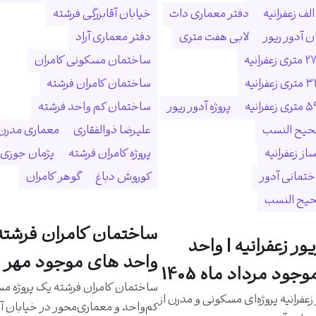
لف زعفرانیه
دفتر معماری دات
خیابان آقابزرگی فرشته
 آدور ریور
لابی هفت متری
دفتر معماری آراد
ساختمان مسکونی کامران
ساختمان کامران فرشته
پروژه آدور ریور
ساختمان کم واحد فرشته
حیح النسب
علیرضا ذوالفقاری
معماری مدرن
ساز زعفرانیه
پروژه کامران فرشته
پژمان جوزی
ختمانی آدور
کوروش دباغ
گوهر کامران
حیح النسب
ساختمان کامران فرشته 
یور زعفرانیه | واحد
واحد های موجود مهر م
جود مرداد ماه 1405
ساختمان کامران فرشته یک پروژه م
 زعفرانیه پروژه‌ای مسکونی و مدرن از
کم‌واحد و معماری‌محور در خیابان آق