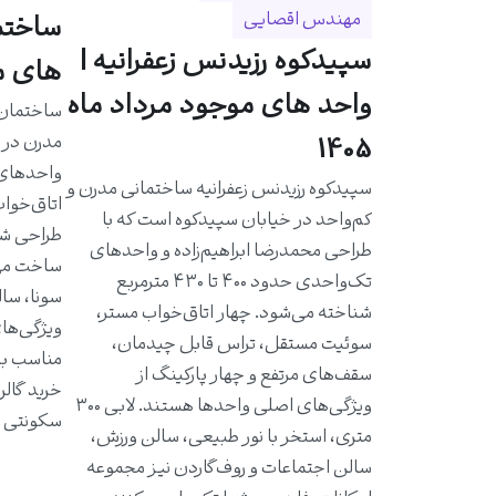
مهندس اقصایی
سپیدکوه رزیدنس زعفرانیه |
های مو
واحد های موجود مرداد ماه
مدرن در خ
1405
سپیدکوه رزیدنس زعفرانیه ساختمانی مدرن و
اتاق‌خواب
کم‌واحد در خیابان سپیدکوه است که با
طراحی شد
طراحی محمدرضا ابراهیم‌زاده و واحدهای
ساخت مهن
تک‌واحدی حدود ۴۰۰ تا ۴۳۰ مترمربع
سونا، سال
شناخته می‌شود. چهار اتاق‌خواب مستر،
ویژگی‌ها
سوئیت مستقل، تراس قابل چیدمان،
مناسب به 
سقف‌های مرتفع و چهار پارکینگ از
خرید گالر
ویژگی‌های اصلی واحدها هستند. لابی ۳۰۰
سکونتی ا
متری، استخر با نور طبیعی، سالن ورزش،
سالن اجتماعات و روف‌گاردن نیز مجموعه