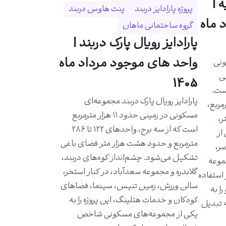
 |
پروژه پارادایز دربند
پنت هاوس دربند
 ماه
گروه ساختمانی ماهان
پارادایز رویال پارک دربند |
واحد های موجود مرداد ماه
ونی
حی
1405
است.
پارادایز رویال پارک دربند مجموعه‌ای
احدی حدود ۵۸۰ مترمربع،
مسکونی در زمینی حدود ۱۱ هزار مترمربع
ر،
است که از سه برج، واحدهای ۱۲۲ تا ۲۸۶
از
مترمربع و حدود هشت هزار متر فضای باغی
ر،
تشکیل می‌شود. چشم‌انداز کوه‌های دربند،
موعه
گلابدره و مجموعه سعدآباد، در کنار استخر،
 استفاده
سالن ورزش، زمین تنیس، سینما، فضاهای
ا به
کودکان و خدمات هتلینگ، این پروژه را به
ه تبدیل
یکی از مجموعه‌های مسکونی شاخص