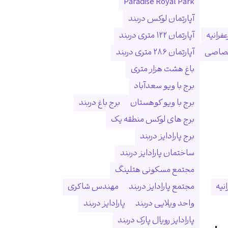
Paradise Royal Park
آپارتمان لوکس دربند
فرانیه
آپارتمان ۱۲۲ متری دربند
ختصاصی
آپارتمان ۲۸۶ متری دربند
باغ هشت هزار متری
برج با ویو سعدآباد
برج با ویو کوهستان
برج باغ دربند
برج های لوکس منطقه یک
برج پارادایز دربند
ساختمان پارادایز دربند
مجتمع مسکونی هتلینگ
انیه
مجتمع پارادایز دربند
مهندس شاکری
واحد ویلایی دربند
پارادایز دربند
پارادایز رویال پارک دربند