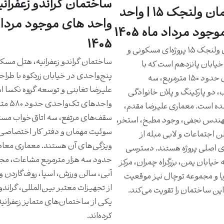
ساختمان گراندو زعفرانیه
ساختمان ولنجک ۱۵ | واحد
واحد های موجود مرداد
جود مرداد ماه 1405
1405
ساختمان ولنجک ۱۵ پروژه‌ای مسکونی و
ساختمان گراندو زعفرانیه، هتل مسک
یابان پانزدهم است که با
پنج‌واحدی در خیابان زردکوه با طرا
واحدهای حدود ۱۵۰ مترمربع، سه
علیرضا تغابنی و توسعه گروه نکسا 
، دو پارکینگ و پلان خانوادگی
واحدهای تک‌و
ه است. معماری علیرضا مقدم،
سقف‌های مرتفع، سه اتاق‌خواب مست
دس نجفی، وجود مطبخ، استخر،
سوئیت مهمان و دفتر کار اختصاصی 
ن اجتماعات و لابی مبله از
ویژگی‌های آن هستند. معماری معاص
ی اصلی پروژه هستند. دسترسی
حدود سه هزار مترمربع مشاعات، مج
خیابان یمن، بزرگراه چمران، مرکز
آبی، سالن ورزش، اسپا، روف‌گاردن و
یا و مجموعه توچال نیز موقعیت
از تجهیزات معتبر بین‌المللی، گراندو ر
ین ساختمان را تقویت می‌کند.
یکی از ساختمان‌های متمایز زعفرانی
کرده‌اند.