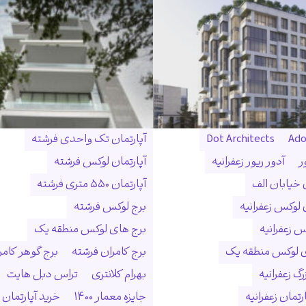
Ado
Dot Architects
آپارتمان تک واحدی فرشته
ر
آدور ریور زعفرانیه
آپارتمان لوکس فرشته
ن خیابان الف
آپارتمان ۵۵۰ متری فرشته
 لوکس زعفرانیه
برج لوکس فرشته
س زعفرانیه
برج های لوکس منطقه یک
ی لوکس منطقه یک
برج کامران فرشته
برج گوهر کامر
گ زعفرانیه
بهرام کلانتری
تراس دبل هایت
رتمان زعفرانیه
جایزه معمار ۱۴۰۰
خرید آپارتمان 