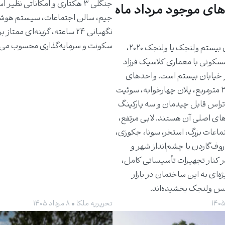
جنگلی ۳ هکتاری و امکاناتی نظیر 
های موجود مرداد ماه
جیم، سالن اجتماعات، سیستم هوش
نگهبانی ۲۴ ساعته، گزینه‌ای ممتاز 
سکونت و سرمایه‌گذاری محسوب می‌
ساختمان بیستم ولنجک یا ولنجک ۲۰۲۰،
مسکونی با معماری کلاسیک فرزاد
 خیابان بیستم است. واحدهای
حدود ۳۰۰ مترمربع، پلان چهارخوابه، سوئیت
راس قابل چیدمان و سه پارکینگ
های اصلی آن هستند. لابی مرتفع،
ماعات بزرگ، استخر، سونا، جکوزی،
روف‌گاردن با چشم‌انداز شهر و
ر کنار تجهیزات تأسیساتی کامل،
ژه‌ای به این ساختمان در بازار
کس ولنجک بخشیده‌اند.
تحریریه ملکا • ۸ مرداد ۱۴۰۵