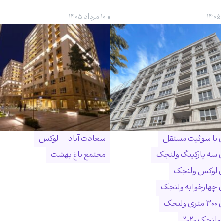
• ۱۰ مرداد ۱۴۰۵
ن با سوئیت مستقل
سعادت آباد
لوکس
ن سه پارکینگ ولنجک
مجتمع باغ بهشت
ن لوکس ولنجک
ن چهارخوابه ولنجک
نجک
لنجک ۲۰۲۰