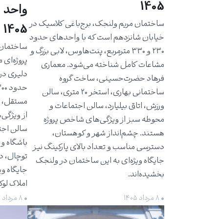
1405
واحد 
ساختمان مریم ولنجک، برج‌باغی کلاسیک در
1405
خیابان شانزدهم است که با واحدهای حدود
۲۳۰ و ۳۳۰ مترمربع، پنت‌هاوس، لابی بزرگ و
پروژه‌ای 
مشاعات کامل شناخته می‌شود. معماری
دلیری در
فرهاد حضرت‌حسینی، ساخت گروه
ساختمانی بهاری، استخر ۲۰ متری، سالن
مستقل، ت
ورزش، اتاق بیلیارد، سالن اجتماعات و
از ویژگی‌
محوطه سبز از ویژگی‌های شاخص پروژه
سالن اجت
هستند. چشم‌انداز شهر و کوهستان،
باشگاه و 
دسترسی مناسب و تعداد بالای پارکینگ نیز
توچال، د
جایگاه ویژه‌ای به این ساختمان در ولنجک
جایگاه وی
بخشیده‌اند.
املاک لو
• ۸ مرداد ۱۴۰۵
• ۸ مرداد ۱۴۰۵