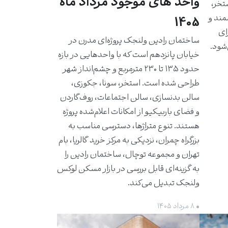
واحد های موجود مرداد ماه
استخر،
مند و
1405
برای
ساختمان رادین ولنجک پروژه‌ای مدرن در
شود.
خیابان پانزدهم است که با واحدهایی در بازه
حدود ۱۳۵ تا ۲۳۰ مترمربع و چشم‌انداز شهر
طراحی شده است. استخر، سونا، جکوزی،
سالن بدنسازی، سالن اجتماعات، روف‌گاردن
و فضای باربیکیو از امکانات اعلام‌شده پروژه
هستند. تنوع متراژها، دسترسی مناسب به
بزرگراه چمران، نزدیکی به مرکز خرید گالریا، بام
تهران و مجموعه توچال، ساختمان رادین را
به گزینه‌ای قابل بررسی در بازار مسکن لوکس
ولنجک تبدیل می‌کند.
• ۸ مرداد ۱۴۰۵