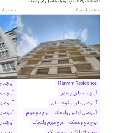
امکانات رفاهی پروژه را تکمیل می‌کنند.
• ۱۰ مرداد ۱۴۰۵
• ۱۰ مرداد ۱۴۰۵
Maryam Residence
آپارتما
آپارتمان با ویو شهر
آپارتما
آپارتمان با ویو کوهستان
آپارتما
آپارتمان لوکس ولنجک
برج باغ مریم
آپارتما
برج باغ ولنجک
برج مریم ولنجک
آپارتمان ۳۰۰ متری ول
برج های لوکس منطقه یک
برج باغ و