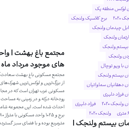
ی لوکس منطقه یک
 ۲۰۲۰
برج کلاسیک ولنجک
ابل چیدمان ولنجک
ارتمان ولنجک
 بیستم ولنجک
مجتمع باغ بهشت | واح
ردن ولنجک
های موجود مرداد ماه 1405
 با ویو توچال
مجتمع مسکونی باغ بهشت سعادت‌آب
ن بیستم ولنجک
از بزرگ‌ترین و لوکس‌ترین شهرک‌های
 دهقانیان سماواتیان
مسکونی غرب تهران است که در مجا
 فرزاد دلیری
ولنجک 2020
فرزاد دلیری
ولنجک ۲۰۲۰
ان بیستم ولنجک |
مترمربع بوده و با فضای سبز گسترده،