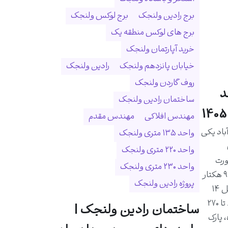
برج رادین ولنجک
برج لوکس ولنجک
برج های لوکس منطقه یک
خرید آپارتمان ولنجک
خیابان پانزدهم ولنجک
رادین ولنجک
روف گاردن ولنجک
د
ساختمان رادین ولنجک
مهندس افلاکی
مهندس مقدم
اد یکی
واحد ۱۳۵ متری ولنجک
واحد ۲۲۰ متری ولنجک
ورت
واحد ۲۳۰ متری ولنجک
رودخانه درکه و در زمینی به مساحت ۹ هکتار
پروژه رادین ولنجک
احداث شده است. این مجموعه شامل ۱۴
برج و ۱۰۲۵ واحد مسکونی با متراژ ۸۰ تا ۲۷۰
ساختمان رادین ولنجک |
 پارک