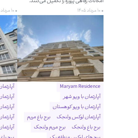
امکانات رفاهی پروژه را تکمیل می‌کنند.
• ۱۰ مرداد ۱۴۰۵
• ۱۰ مرداد ۱۴۰۵
Maryam Residence
آپارتما
آپارتمان با ویو شهر
آپارتما
آپارتمان با ویو کوهستان
آپارتما
آپارتمان لوکس ولنجک
برج باغ مریم
آپارتما
برج باغ ولنجک
برج مریم ولنجک
آپارتمان ۳۰۰ متری ول
برج های لوکس منطقه یک
برج باغ و