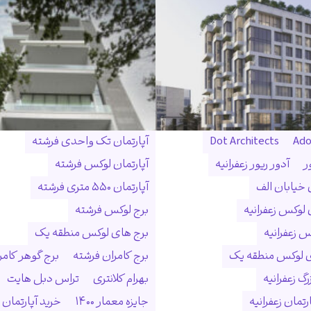
Ado
Dot Architects
آپارتمان تک واحدی فرشته
ر
آدور ریور زعفرانیه
آپارتمان لوکس فرشته
ن خیابان الف
آپارتمان ۵۵۰ متری فرشته
 لوکس زعفرانیه
برج لوکس فرشته
س زعفرانیه
برج های لوکس منطقه یک
ی لوکس منطقه یک
برج کامران فرشته
برج گوهر کامر
گ زعفرانیه
بهرام کلانتری
تراس دبل هایت
رتمان زعفرانیه
جایزه معمار ۱۴۰۰
خرید آپارتمان 