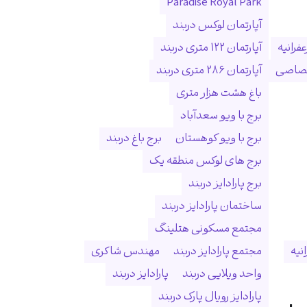
Paradise Royal Park
آپارتمان لوکس دربند
فرانیه
آپارتمان ۱۲۲ متری دربند
ختصاصی
آپارتمان ۲۸۶ متری دربند
باغ هشت هزار متری
برج با ویو سعدآباد
برج با ویو کوهستان
برج باغ دربند
برج های لوکس منطقه یک
برج پارادایز دربند
ساختمان پارادایز دربند
مجتمع مسکونی هتلینگ
انیه
مجتمع پارادایز دربند
مهندس شاکری
واحد ویلایی دربند
پارادایز دربند
پارادایز رویال پارک دربند