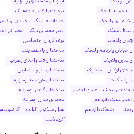
 دو پارکینگ
آپارتمان ۵۸۰ متری زعفرانیه
ن سه خوابه ولنجک
برج های لوکس منطقه یک
نجک
خدمات هتلینگ
خیابان زردکوه زع
 سونا ولنجک
دفتر معماری دیگر
دفتر کار ا
ارتمان ولنجک
روف گاردن اختصاصی
 خیابان پانزدهم ولنجک
ساختمان با سقف بلند
ن مدرن ولنجک
ساختمان تک واحدی زعفرانیه
ن های لوکس منطقه یک
ساختمان علیرضا تغابنی
 ولنجک ۱۵
ساختمان هوشمند زعفرانیه
جتماعات ولنجک
علیرضا مقدم
ساختمان گراندو زعفرانیه
احد ولنجک پانزدهم
معماری مدرن زعفرانیه
نجفی
ولنجک پانزدهم
هتل مسکونی گراندو
گراندو زعفر
گروه نکسا