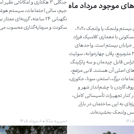
جنگلی ۳ هکتاری و امکاناتی نظیر 
های موجود مرداد ماه
جیم، سالن اجتماعات، سیستم هوش
نگهبانی ۲۴ ساعته، گزینه‌ای ممتاز 
سکونت و سرمایه‌گذاری محسوب می‌
ساختمان بیستم ولنجک یا ولنجک ۲۰۲۰،
مسکونی با معماری کلاسیک فرزاد
 خیابان بیستم است. واحدهای
حدود ۳۰۰ مترمربع، پلان چهارخوابه، سوئیت
راس قابل چیدمان و سه پارکینگ
های اصلی آن هستند. لابی مرتفع،
ماعات بزرگ، استخر، سونا، جکوزی،
روف‌گاردن با چشم‌انداز شهر و
ر کنار تجهیزات تأسیساتی کامل،
ژه‌ای به این ساختمان در بازار
کس ولنجک بخشیده‌اند.
تحریریه ملکا • ۸ مرداد ۱۴۰۵