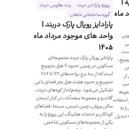
 |
پروژه پارادایز دربند
پنت هاوس دربند
 ماه
گروه ساختمانی ماهان
پارادایز رویال پارک دربند |
واحد های موجود مرداد ماه
ونی
حی
1405
است.
پارادایز رویال پارک دربند مجموعه‌ای
احدی حدود ۵۸۰ مترمربع،
مسکونی در زمینی حدود ۱۱ هزار مترمربع
ر،
است که از سه برج، واحدهای ۱۲۲ تا ۲۸۶
از
مترمربع و حدود هشت هزار متر فضای باغی
ر،
تشکیل می‌شود. چشم‌انداز کوه‌های دربند،
موعه
گلابدره و مجموعه سعدآباد، در کنار استخر،
 استفاده
سالن ورزش، زمین تنیس، سینما، فضاهای
ا به
کودکان و خدمات هتلینگ، این پروژه را به
ه تبدیل
یکی از مجموعه‌های مسکونی شاخص