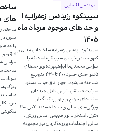
مهندس اقصایی
سپیدکوه رزیدنس زعفرانیه |
های مو
واحد های موجود مرداد ماه
مدرن در خ
1405
سپیدکوه رزیدنس زعفرانیه ساختمانی مدرن و
اتاق‌خواب
کم‌واحد در خیابان سپیدکوه است که با
طراحی شد
طراحی محمدرضا ابراهیم‌زاده و واحدهای
ساخت مهن
تک‌واحدی حدود ۴۰۰ تا ۴۳۰ مترمربع
سونا، سال
شناخته می‌شود. چهار اتاق‌خواب مستر،
ویژگی‌ها
سوئیت مستقل، تراس قابل چیدمان،
مناسب به 
سقف‌های مرتفع و چهار پارکینگ از
خرید گالر
ویژگی‌های اصلی واحدها هستند. لابی ۳۰۰
سکونتی ا
متری، استخر با نور طبیعی، سالن ورزش،
سالن اجتماعات و روف‌گاردن نیز مجموعه