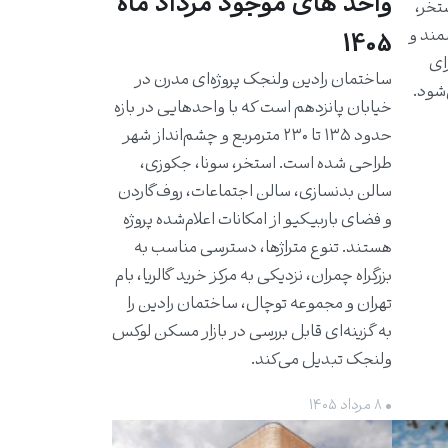
واحد های موجود مرداد ماه
استخر،
مند و
1405
برای
ساختمان رادین ولنجک پروژه‌ای مدرن در
شود.
خیابان پانزدهم است که با واحدهایی در بازه
حدود ۱۳۵ تا ۲۳۰ مترمربع و چشم‌انداز شهر
طراحی شده است. استخر، سونا، جکوزی،
سالن بدنسازی، سالن اجتماعات، روف‌گاردن
و فضای باربیکیو از امکانات اعلام‌شده پروژه
هستند. تنوع متراژها، دسترسی مناسب به
بزرگراه چمران، نزدیکی به مرکز خرید گالریا، بام
تهران و مجموعه توچال، ساختمان رادین را
به گزینه‌ای قابل بررسی در بازار مسکن لوکس
ولنجک تبدیل می‌کند.
• ۸ مرداد ۱۴۰۵