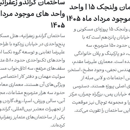
ساختمان گراندو زعفرانیه
ساختمان ولنجک ۱۵ | واحد
واحد های موجود مرداد
جود مرداد ماه 1405
1405
ساختمان ولنجک ۱۵ پروژه‌ای مسکونی و
ساختمان گراندو زعفرانیه، هتل مسک
یابان پانزدهم است که با
پنج‌واحدی در خیابان زردکوه با طرا
واحدهای حدود ۱۵۰ مترمربع، سه
علیرضا تغابنی و توسعه گروه نکسا 
، دو پارکینگ و پلان خانوادگی
واحدهای تک‌و
ه است. معماری علیرضا مقدم،
سقف‌های مرتفع، سه اتاق‌خواب مست
دس نجفی، وجود مطبخ، استخر،
سوئیت مهمان و دفتر کار اختصاصی 
ن اجتماعات و لابی مبله از
ویژگی‌های آن هستند. معماری معاص
ی اصلی پروژه هستند. دسترسی
حدود سه هزار مترمربع مشاعات، مج
خیابان یمن، بزرگراه چمران، مرکز
آبی، سالن ورزش، اسپا، روف‌گاردن و
یا و مجموعه توچال نیز موقعیت
از تجهیزات معتبر بین‌المللی، گراندو ر
ین ساختمان را تقویت می‌کند.
یکی از ساختمان‌های متمایز زعفرانی
کرده‌اند.