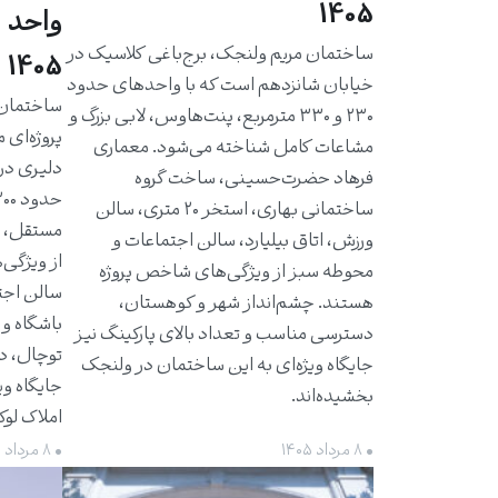
1405
واحد 
ساختمان مریم ولنجک، برج‌باغی کلاسیک در
1405
خیابان شانزدهم است که با واحدهای حدود
۲۳۰ و ۳۳۰ مترمربع، پنت‌هاوس، لابی بزرگ و
پروژه‌ای 
مشاعات کامل شناخته می‌شود. معماری
دلیری در
فرهاد حضرت‌حسینی، ساخت گروه
ساختمانی بهاری، استخر ۲۰ متری، سالن
مستقل، ت
ورزش، اتاق بیلیارد، سالن اجتماعات و
از ویژگی‌
محوطه سبز از ویژگی‌های شاخص پروژه
سالن اجت
هستند. چشم‌انداز شهر و کوهستان،
باشگاه و 
دسترسی مناسب و تعداد بالای پارکینگ نیز
توچال، د
جایگاه ویژه‌ای به این ساختمان در ولنجک
جایگاه وی
بخشیده‌اند.
املاک لو
• ۸ مرداد ۱۴۰۵
• ۸ مرداد ۱۴۰۵