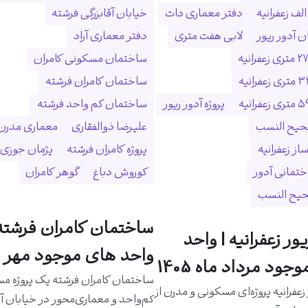
لف زعفرانیه
دفتر معماری دات
خیابان آقابزرگی فرشته
 آدور ریور
لابی هفت متری
دفتر معماری آراد
ساختمان مسکونی کامران
ساختمان کامران فرشته
پروژه آدور ریور
ساختمان کم واحد فرشته
حیح النسب
علیرضا ذوالفقاری
معماری مدرن
ساز زعفرانیه
پروژه کامران فرشته
پژمان جوزی
ختمانی آدور
کوروش دباغ
گوهر کامران
حیح النسب
ساختمان کامران فرشته 
یور زعفرانیه | واحد
واحد های موجود مهر م
جود مرداد ماه 1405
ساختمان کامران فرشته یک پروژه م
 زعفرانیه پروژه‌ای مسکونی و مدرن از
کم‌واحد و معماری‌محور در خیابان آق