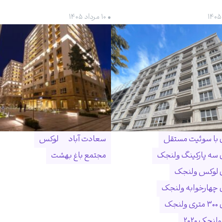
• ۱۰ مرداد ۱۴۰۵
ن با سوئیت مستقل
سعادت آباد
لوکس
ن سه پارکینگ ولنجک
مجتمع باغ بهشت
ن لوکس ولنجک
ن چهارخوابه ولنجک
نجک
لنجک ۲۰۲۰