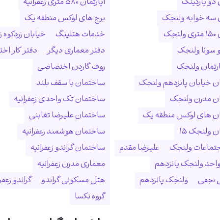
 دو پارکینگ
آپارتمان ۵۸۰ متری زعفرانیه
ن سه خوابه ولنجک
برج های لوکس منطقه یک
نجک
خدمات هتلینگ
خیابان زردکوه زع
 سونا ولنجک
دفتر معماری دیگر
دفتر کار ا
ارتمان ولنجک
روف گاردن اختصاصی
 خیابان پانزدهم ولنجک
ساختمان با سقف بلند
ن مدرن ولنجک
ساختمان تک واحدی زعفرانیه
ن های لوکس منطقه یک
ساختمان علیرضا تغابنی
 ولنجک ۱۵
ساختمان هوشمند زعفرانیه
جتماعات ولنجک
علیرضا مقدم
ساختمان گراندو زعفرانیه
احد ولنجک پانزدهم
معماری مدرن زعفرانیه
نجفی
ولنجک پانزدهم
هتل مسکونی گراندو
گراندو زعفر
گروه نکسا