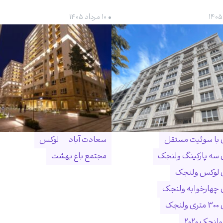
• ۱۰ مرداد ۱۴۰۵
ن با سوئیت مستقل
سعادت آباد
لوکس
ن سه پارکینگ ولنجک
مجتمع باغ بهشت
ن لوکس ولنجک
ن چهارخوابه ولنجک
نجک
لنجک ۲۰۲۰