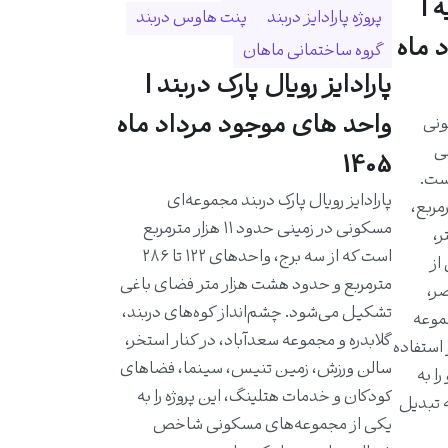
 |
پروژه پارادایز دربند
پنت هاوس دربند
 ماه
گروه ساختمانی ماهان
پارادایز رویال پارک دربند |
واحد های موجود مرداد ماه
ونی
حی
1405
است.
پارادایز رویال پارک دربند مجموعه‌ای
احدی حدود ۵۸۰ مترمربع،
مسکونی در زمینی حدود ۱۱ هزار مترمربع
ر،
است که از سه برج، واحدهای ۱۲۲ تا ۲۸۶
از
مترمربع و حدود هشت هزار متر فضای باغی
ر،
تشکیل می‌شود. چشم‌انداز کوه‌های دربند،
موعه
گلابدره و مجموعه سعدآباد، در کنار استخر،
 استفاده
سالن ورزش، زمین تنیس، سینما، فضاهای
ا به
کودکان و خدمات هتلینگ، این پروژه را به
ه تبدیل
یکی از مجموعه‌های مسکونی شاخص