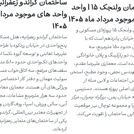
ساختمان گراندو زعفرانیه
ساختمان ولنجک ۱۵ | واحد
واحد های موجود مرداد
جود مرداد ماه 1405
1405
ساختمان ولنجک ۱۵ پروژه‌ای مسکونی و
ساختمان گراندو زعفرانیه، هتل مسک
یابان پانزدهم است که با
پنج‌واحدی در خیابان زردکوه با طرا
واحدهای حدود ۱۵۰ مترمربع، سه
علیرضا تغابنی و توسعه گروه نکسا 
، دو پارکینگ و پلان خانوادگی
واحدهای تک‌و
ه است. معماری علیرضا مقدم،
سقف‌های مرتفع، سه اتاق‌خواب مست
دس نجفی، وجود مطبخ، استخر،
سوئیت مهمان و دفتر کار اختصاصی 
ن اجتماعات و لابی مبله از
ویژگی‌های آن هستند. معماری معاص
ی اصلی پروژه هستند. دسترسی
حدود سه هزار مترمربع مشاعات، مج
خیابان یمن، بزرگراه چمران، مرکز
آبی، سالن ورزش، اسپا، روف‌گاردن و
یا و مجموعه توچال نیز موقعیت
از تجهیزات معتبر بین‌المللی، گراندو ر
ین ساختمان را تقویت می‌کند.
یکی از ساختمان‌های متمایز زعفرانی
کرده‌اند.