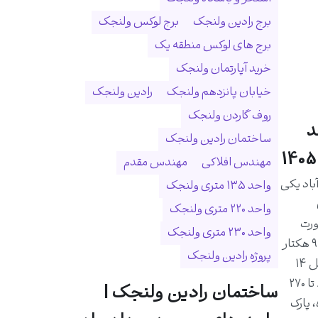
برج رادین ولنجک
برج لوکس ولنجک
برج های لوکس منطقه یک
خرید آپارتمان ولنجک
خیابان پانزدهم ولنجک
رادین ولنجک
روف گاردن ولنجک
د
ساختمان رادین ولنجک
مهندس افلاکی
مهندس مقدم
اد یکی
واحد ۱۳۵ متری ولنجک
واحد ۲۲۰ متری ولنجک
ورت
واحد ۲۳۰ متری ولنجک
رودخانه درکه و در زمینی به مساحت ۹ هکتار
پروژه رادین ولنجک
احداث شده است. این مجموعه شامل ۱۴
برج و ۱۰۲۵ واحد مسکونی با متراژ ۸۰ تا ۲۷۰
ساختمان رادین ولنجک |
 پارک