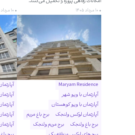
امکانات رفاهی پروژه را تکمیل می‌کنند.
• ۱۰ مرداد ۱۴۰۵
• ۱۰ مرداد ۱۴۰۵
Maryam Residence
آپارتما
آپارتمان با ویو شهر
آپارتما
آپارتمان با ویو کوهستان
آپارتما
آپارتمان لوکس ولنجک
برج باغ مریم
آپارتما
برج باغ ولنجک
برج مریم ولنجک
آپارتمان ۳۰۰ متری ول
برج های لوکس منطقه یک
برج باغ و