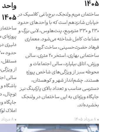
1405
واحد 
ساختمان مریم ولنجک، برج‌باغی کلاسیک در
1405
خیابان شانزدهم است که با واحدهای حدود
۲۳۰ و ۳۳۰ مترمربع، پنت‌هاوس، لابی بزرگ و
پروژه‌ای 
مشاعات کامل شناخته می‌شود. معماری
دلیری در
فرهاد حضرت‌حسینی، ساخت گروه
ساختمانی بهاری، استخر ۲۰ متری، سالن
مستقل، ت
ورزش، اتاق بیلیارد، سالن اجتماعات و
از ویژگی‌
محوطه سبز از ویژگی‌های شاخص پروژه
سالن اجت
هستند. چشم‌انداز شهر و کوهستان،
باشگاه و 
دسترسی مناسب و تعداد بالای پارکینگ نیز
توچال، د
جایگاه ویژه‌ای به این ساختمان در ولنجک
جایگاه وی
بخشیده‌اند.
املاک لو
• ۸ مرداد ۱۴۰۵
• ۸ مرداد ۱۴۰۵