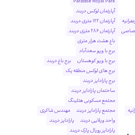
Paradise Royal Park
آپارتمان لوکس دربند
فرانیه
آپارتمان ۱۲۲ متری دربند
ختصاصی
آپارتمان ۲۸۶ متری دربند
باغ هشت هزار متری
برج با ویو سعدآباد
برج با ویو کوهستان
برج باغ دربند
برج های لوکس منطقه یک
برج پارادایز دربند
ساختمان پارادایز دربند
مجتمع مسکونی هتلینگ
انیه
مجتمع پارادایز دربند
مهندس شاکری
واحد ویلایی دربند
پارادایز دربند
پارادایز رویال پارک دربند