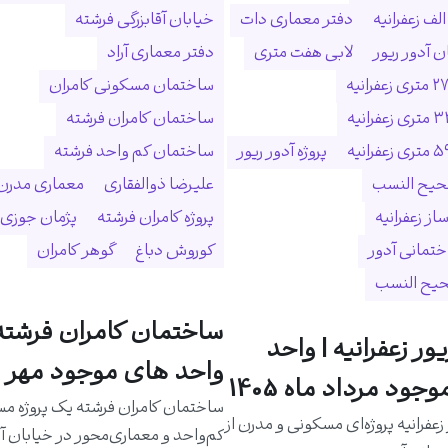
لف زعفرانیه
دفتر معماری دات
خیابان آقابزرگی فرشته
 آدور ریور
لابی هفت متری
دفتر معماری آراد
ساختمان مسکونی کامران
ساختمان کامران فرشته
پروژه آدور ریور
ساختمان کم واحد فرشته
حیح النسب
علیرضا ذوالفقاری
معماری مدرن
ساز زعفرانیه
پروژه کامران فرشته
پژمان جوزی
ختمانی آدور
کوروش دباغ
گوهر کامران
حیح النسب
ساختمان کامران فرشته 
یور زعفرانیه | واحد
واحد های موجود مهر م
جود مرداد ماه 1405
ساختمان کامران فرشته یک پروژه م
 زعفرانیه پروژه‌ای مسکونی و مدرن از
کم‌واحد و معماری‌محور در خیابان آق