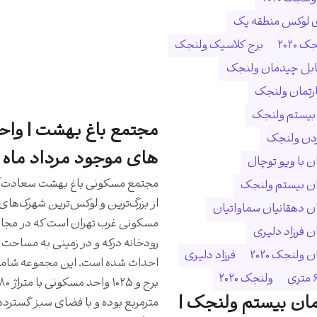
ی لوکس منطقه یک
 ۲۰۲۰
برج کلاسیک ولنجک
ابل چیدمان ولنجک
ارتمان ولنجک
 بیستم ولنجک
مجتمع باغ بهشت | واح
ردن ولنجک
های موجود مرداد ماه 1405
 با ویو توچال
مجتمع مسکونی باغ بهشت سعادت‌آب
ن بیستم ولنجک
از بزرگ‌ترین و لوکس‌ترین شهرک‌های
 دهقانیان سماواتیان
مسکونی غرب تهران است که در مجا
 فرزاد دلیری
ولنجک 2020
فرزاد دلیری
ولنجک ۲۰۲۰
ان بیستم ولنجک |
مترمربع بوده و با فضای سبز گسترده،