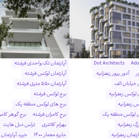
Ado
Dot Architects
آپارتمان تک واحدی فرشته
ر
آدور ریور زعفرانیه
آپارتمان لوکس فرشته
ن خیابان الف
آپارتمان ۵۵۰ متری فرشته
 لوکس زعفرانیه
برج لوکس فرشته
س زعفرانیه
برج های لوکس منطقه یک
ی لوکس منطقه یک
برج کامران فرشته
برج گوهر کامر
گ زعفرانیه
بهرام کلانتری
تراس دبل هایت
رتمان زعفرانیه
جایزه معمار ۱۴۰۰
خرید آپارتمان 