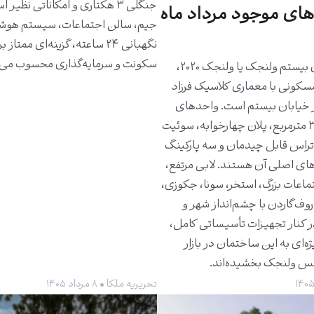
جنگلی ۳ هکتاری و امکاناتی نظیر 
های موجود مرداد ماه
جیم، سالن اجتماعات، سیستم هوش
نگهبانی ۲۴ ساعته، گزینه‌ای ممتاز 
سکونت و سرمایه‌گذاری محسوب می‌
ساختمان بیستم ولنجک یا ولنجک ۲۰۲۰،
مسکونی با معماری کلاسیک فرزاد
 خیابان بیستم است. واحدهای
حدود ۳۰۰ مترمربع، پلان چهارخوابه، سوئیت
راس قابل چیدمان و سه پارکینگ
های اصلی آن هستند. لابی مرتفع،
ماعات بزرگ، استخر، سونا، جکوزی،
روف‌گاردن با چشم‌انداز شهر و
ر کنار تجهیزات تأسیساتی کامل،
ژه‌ای به این ساختمان در بازار
کس ولنجک بخشیده‌اند.
تحریریه ملکا • ۸ مرداد ۱۴۰۵