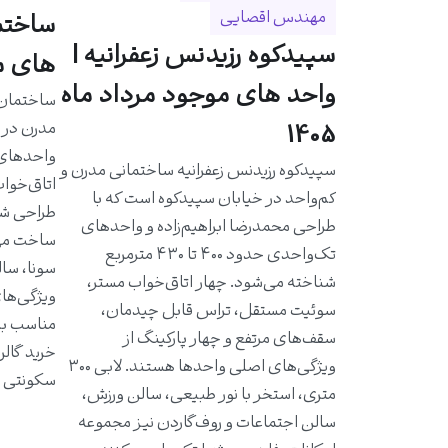
مهندس اقصایی
سپیدکوه رزیدنس زعفرانیه |
های مو
واحد های موجود مرداد ماه
مدرن در خ
1405
سپیدکوه رزیدنس زعفرانیه ساختمانی مدرن و
اتاق‌خواب
کم‌واحد در خیابان سپیدکوه است که با
طراحی شد
طراحی محمدرضا ابراهیم‌زاده و واحدهای
ساخت مهن
تک‌واحدی حدود ۴۰۰ تا ۴۳۰ مترمربع
سونا، سال
شناخته می‌شود. چهار اتاق‌خواب مستر،
ویژگی‌ها
سوئیت مستقل، تراس قابل چیدمان،
مناسب به 
سقف‌های مرتفع و چهار پارکینگ از
خرید گالر
ویژگی‌های اصلی واحدها هستند. لابی ۳۰۰
سکونتی ا
متری، استخر با نور طبیعی، سالن ورزش،
سالن اجتماعات و روف‌گاردن نیز مجموعه