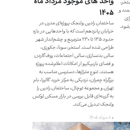
واحد های موجود مرداد ماه
استخر،
مند و
1405
برای
ساختمان رادین ولنجک پروژه‌ای مدرن در
شود.
خیابان پانزدهم است که با واحدهایی در بازه
حدود ۱۳۵ تا ۲۳۰ مترمربع و چشم‌انداز شهر
طراحی شده است. استخر، سونا، جکوزی،
سالن بدنسازی، سالن اجتماعات، روف‌گاردن
و فضای باربیکیو از امکانات اعلام‌شده پروژه
هستند. تنوع متراژها، دسترسی مناسب به
بزرگراه چمران، نزدیکی به مرکز خرید گالریا، بام
تهران و مجموعه توچال، ساختمان رادین را
به گزینه‌ای قابل بررسی در بازار مسکن لوکس
ولنجک تبدیل می‌کند.
• ۸ مرداد ۱۴۰۵