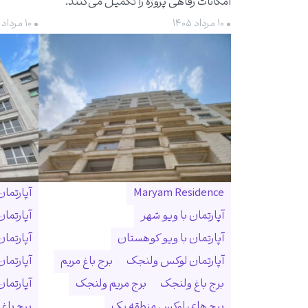
امکانات رفاهی پروژه را تکمیل می‌کنند.
• ۱۰ مرداد ۱۴۰۵
• ۱۰ مرداد ۱۴۰۵
Maryam Residence
آپارتما
آپارتمان با ویو شهر
آپارتما
آپارتمان با ویو کوهستان
آپارتما
آپارتمان لوکس ولنجک
برج باغ مریم
آپارتما
برج باغ ولنجک
برج مریم ولنجک
آپارتمان ۳۰۰ متری ول
برج های لوکس منطقه یک
برج باغ و