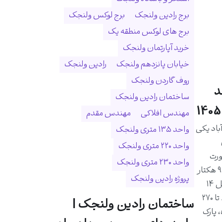
برج رادین ولنجک
برج لوکس ولنجک
برج های لوکس منطقه یک
خرید آپارتمان ولنجک
خیابان پانزدهم ولنجک
رادین ولنجک
روف گاردن ولنجک
د
ساختمان رادین ولنجک
مهندس افلاکی
مهندس مقدم
اد یکی
واحد ۱۳۵ متری ولنجک
واحد ۲۲۰ متری ولنجک
ورت
واحد ۲۳۰ متری ولنجک
رودخانه درکه و در زمینی به مساحت ۹ هکتار
پروژه رادین ولنجک
احداث شده است. این مجموعه شامل ۱۴
برج و ۱۰۲۵ واحد مسکونی با متراژ ۸۰ تا ۲۷۰
ساختمان رادین ولنجک |
 پارک