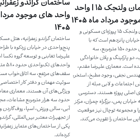
ساختمان گراندو زعفرانیه
ساختمان ولنجک ۱۵ | واحد
واحد های موجود مرداد
جود مرداد ماه 1405
1405
ساختمان ولنجک ۱۵ پروژه‌ای مسکونی و
ساختمان گراندو زعفرانیه، هتل مسک
یابان پانزدهم است که با
پنج‌واحدی در خیابان زردکوه با طرا
واحدهای حدود ۱۵۰ مترمربع، سه
علیرضا تغابنی و توسعه گروه نکسا 
، دو پارکینگ و پلان خانوادگی
واحدهای تک‌و
ه است. معماری علیرضا مقدم،
سقف‌های مرتفع، سه اتاق‌خواب مست
دس نجفی، وجود مطبخ، استخر،
سوئیت مهمان و دفتر کار اختصاصی 
ن اجتماعات و لابی مبله از
ویژگی‌های آن هستند. معماری معاص
ی اصلی پروژه هستند. دسترسی
حدود سه هزار مترمربع مشاعات، مج
خیابان یمن، بزرگراه چمران، مرکز
آبی، سالن ورزش، اسپا، روف‌گاردن و
یا و مجموعه توچال نیز موقعیت
از تجهیزات معتبر بین‌المللی، گراندو ر
ین ساختمان را تقویت می‌کند.
یکی از ساختمان‌های متمایز زعفرانی
کرده‌اند.