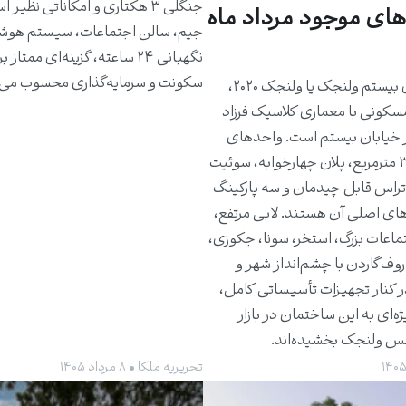
جنگلی ۳ هکتاری و امکاناتی نظیر 
های موجود مرداد ماه
جیم، سالن اجتماعات، سیستم هوش
نگهبانی ۲۴ ساعته، گزینه‌ای ممتاز 
سکونت و سرمایه‌گذاری محسوب می‌
ساختمان بیستم ولنجک یا ولنجک ۲۰۲۰،
مسکونی با معماری کلاسیک فرزاد
 خیابان بیستم است. واحدهای
حدود ۳۰۰ مترمربع، پلان چهارخوابه، سوئیت
راس قابل چیدمان و سه پارکینگ
های اصلی آن هستند. لابی مرتفع،
ماعات بزرگ، استخر، سونا، جکوزی،
روف‌گاردن با چشم‌انداز شهر و
ر کنار تجهیزات تأسیساتی کامل،
ژه‌ای به این ساختمان در بازار
کس ولنجک بخشیده‌اند.
تحریریه ملکا • ۸ مرداد ۱۴۰۵