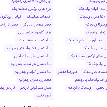
 دو پارکینگ
آپارتمان ۵۸۰ متری زعفرانیه
ن سه خوابه ولنجک
برج های لوکس منطقه یک
نجک
خدمات هتلینگ
خیابان زردکوه زع
 سونا ولنجک
دفتر معماری دیگر
دفتر کار ا
ارتمان ولنجک
روف گاردن اختصاصی
 خیابان پانزدهم ولنجک
ساختمان با سقف بلند
ن مدرن ولنجک
ساختمان تک واحدی زعفرانیه
ن های لوکس منطقه یک
ساختمان علیرضا تغابنی
 ولنجک ۱۵
ساختمان هوشمند زعفرانیه
جتماعات ولنجک
علیرضا مقدم
ساختمان گراندو زعفرانیه
احد ولنجک پانزدهم
معماری مدرن زعفرانیه
نجفی
ولنجک پانزدهم
هتل مسکونی گراندو
گراندو زعفر
گروه نکسا