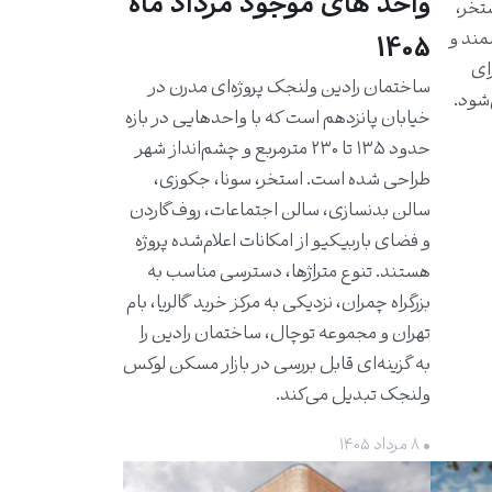
واحد های موجود مرداد ماه
استخر،
مند و
1405
برای
ساختمان رادین ولنجک پروژه‌ای مدرن در
شود.
خیابان پانزدهم است که با واحدهایی در بازه
حدود ۱۳۵ تا ۲۳۰ مترمربع و چشم‌انداز شهر
طراحی شده است. استخر، سونا، جکوزی،
سالن بدنسازی، سالن اجتماعات، روف‌گاردن
و فضای باربیکیو از امکانات اعلام‌شده پروژه
هستند. تنوع متراژها، دسترسی مناسب به
بزرگراه چمران، نزدیکی به مرکز خرید گالریا، بام
تهران و مجموعه توچال، ساختمان رادین را
به گزینه‌ای قابل بررسی در بازار مسکن لوکس
ولنجک تبدیل می‌کند.
• ۸ مرداد ۱۴۰۵