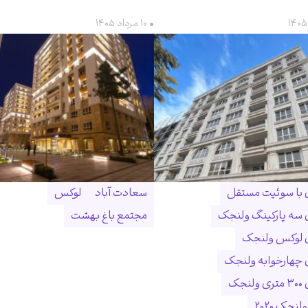
• ۱۰ مرداد ۱۴۰۵
ن با سوئیت مستقل
سعادت آباد
لوکس
ن سه پارکینگ ولنجک
مجتمع باغ بهشت
ن لوکس ولنجک
ن چهارخوابه ولنجک
نجک
لنجک ۲۰۲۰