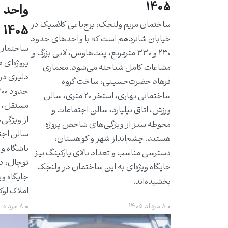
1405
واحد 
ساختمان مریم ولنجک، برج‌باغی کلاسیک در
1405
خیابان شانزدهم است که با واحدهای حدود
۲۳۰ و ۳۳۰ مترمربع، پنت‌هاوس، لابی بزرگ و
پروژه‌ای 
مشاعات کامل شناخته می‌شود. معماری
دلیری در
فرهاد حضرت‌حسینی، ساخت گروه
ساختمانی بهاری، استخر ۲۰ متری، سالن
مستقل، ت
ورزش، اتاق بیلیارد، سالن اجتماعات و
از ویژگی‌
محوطه سبز از ویژگی‌های شاخص پروژه
سالن اجت
هستند. چشم‌انداز شهر و کوهستان،
باشگاه و 
دسترسی مناسب و تعداد بالای پارکینگ نیز
توچال، د
جایگاه ویژه‌ای به این ساختمان در ولنجک
جایگاه وی
بخشیده‌اند.
املاک لو
• ۸ مرداد ۱۴۰۵
• ۸ مرداد ۱۴۰۵