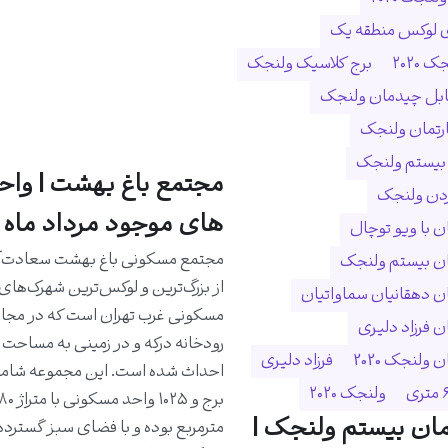
ی لوکس منطقه یک
 ۲۰۲۰
برج کلاسیک ولنجک
ابل چیدمان ولنجک
ارتمان ولنجک
 بیستم ولنجک
مجتمع باغ بهشت | واح
ردن ولنجک
های موجود مرداد ماه 1405
 با ویو توچال
مجتمع مسکونی باغ بهشت سعادت‌آب
ن بیستم ولنجک
از بزرگ‌ترین و لوکس‌ترین شهرک‌های
 دهقانیان سماواتیان
مسکونی غرب تهران است که در مجا
 فرزاد دلیری
ولنجک 2020
فرزاد دلیری
ولنجک ۲۰۲۰
ان بیستم ولنجک |
مترمربع بوده و با فضای سبز گسترده،