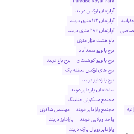
Paradise Royal Park
آپارتمان لوکس دربند
فرانیه
آپارتمان ۱۲۲ متری دربند
ختصاصی
آپارتمان ۲۸۶ متری دربند
باغ هشت هزار متری
برج با ویو سعدآباد
برج با ویو کوهستان
برج باغ دربند
برج های لوکس منطقه یک
برج پارادایز دربند
ساختمان پارادایز دربند
مجتمع مسکونی هتلینگ
انیه
مجتمع پارادایز دربند
مهندس شاکری
واحد ویلایی دربند
پارادایز دربند
پارادایز رویال پارک دربند