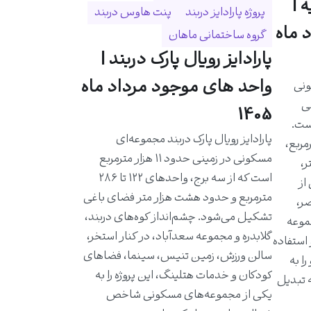
 |
پروژه پارادایز دربند
پنت هاوس دربند
 ماه
گروه ساختمانی ماهان
پارادایز رویال پارک دربند |
واحد های موجود مرداد ماه
ونی
حی
1405
است.
پارادایز رویال پارک دربند مجموعه‌ای
احدی حدود ۵۸۰ مترمربع،
مسکونی در زمینی حدود ۱۱ هزار مترمربع
ر،
است که از سه برج، واحدهای ۱۲۲ تا ۲۸۶
از
مترمربع و حدود هشت هزار متر فضای باغی
ر،
تشکیل می‌شود. چشم‌انداز کوه‌های دربند،
موعه
گلابدره و مجموعه سعدآباد، در کنار استخر،
 استفاده
سالن ورزش، زمین تنیس، سینما، فضاهای
ا به
کودکان و خدمات هتلینگ، این پروژه را به
ه تبدیل
یکی از مجموعه‌های مسکونی شاخص