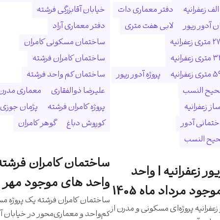
لف زعفرانیه
دفتر معماری دات
خیابان آقابزرگی فرشته
 آدور ریور
لابی هفت متری
دفتر معماری آراد
ساختمان مسکونی کامران
ساختمان کامران فرشته
پروژه آدور ریور
ساختمان کم واحد فرشته
حیح النسب
علیرضا ذوالفقاری
معماری مدرن
ساز زعفرانیه
پروژه کامران فرشته
پژمان جوزی
ختمانی آدور
کوروش دباغ
گوهر کامران
حیح النسب
ساختمان کامران فرشته 
یور زعفرانیه | واحد
واحد های موجود مهر م
جود مرداد ماه 1405
ساختمان کامران فرشته یک پروژه م
 زعفرانیه پروژه‌ای مسکونی و مدرن از
کم‌واحد و معماری‌محور در خیابان آق