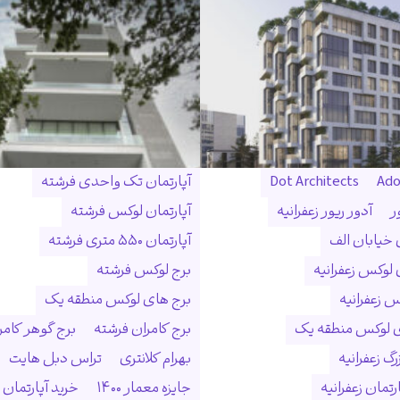
Ado
Dot Architects
آپارتمان تک واحدی فرشته
ر
آدور ریور زعفرانیه
آپارتمان لوکس فرشته
ن خیابان الف
آپارتمان ۵۵۰ متری فرشته
 لوکس زعفرانیه
برج لوکس فرشته
س زعفرانیه
برج های لوکس منطقه یک
ی لوکس منطقه یک
برج کامران فرشته
برج گوهر کامر
گ زعفرانیه
بهرام کلانتری
تراس دبل هایت
رتمان زعفرانیه
جایزه معمار ۱۴۰۰
خرید آپارتمان 