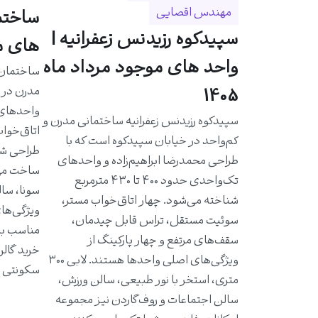
مهندس اقصایی
سپیدکوه رزیدنس زعفرانیه |
های مو
واحد های موجود مرداد ماه
مدرن در خ
1405
سپیدکوه رزیدنس زعفرانیه ساختمانی مدرن و
اتاق‌خواب
کم‌واحد در خیابان سپیدکوه است که با
طراحی شد
طراحی محمدرضا ابراهیم‌زاده و واحدهای
ساخت مهن
تک‌واحدی حدود ۴۰۰ تا ۴۳۰ مترمربع
سونا، سال
شناخته می‌شود. چهار اتاق‌خواب مستر،
ویژگی‌ها
سوئیت مستقل، تراس قابل چیدمان،
مناسب به 
سقف‌های مرتفع و چهار پارکینگ از
خرید گالر
ویژگی‌های اصلی واحدها هستند. لابی ۳۰۰
سکونتی ا
متری، استخر با نور طبیعی، سالن ورزش،
سالن اجتماعات و روف‌گاردن نیز مجموعه