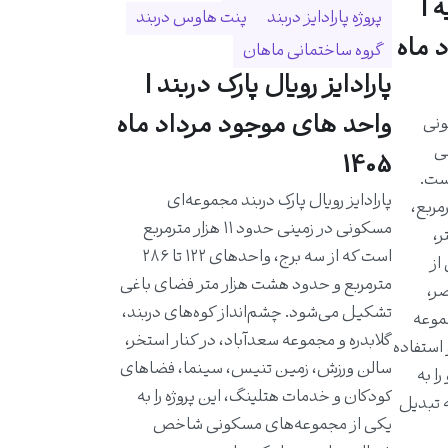
 |
پروژه پارادایز دربند
پنت هاوس دربند
 ماه
گروه ساختمانی ماهان
پارادایز رویال پارک دربند |
واحد های موجود مرداد ماه
ونی
حی
1405
است.
پارادایز رویال پارک دربند مجموعه‌ای
احدی حدود ۵۸۰ مترمربع،
مسکونی در زمینی حدود ۱۱ هزار مترمربع
ر،
است که از سه برج، واحدهای ۱۲۲ تا ۲۸۶
از
مترمربع و حدود هشت هزار متر فضای باغی
ر،
تشکیل می‌شود. چشم‌انداز کوه‌های دربند،
موعه
گلابدره و مجموعه سعدآباد، در کنار استخر،
 استفاده
سالن ورزش، زمین تنیس، سینما، فضاهای
ا به
کودکان و خدمات هتلینگ، این پروژه را به
ه تبدیل
یکی از مجموعه‌های مسکونی شاخص