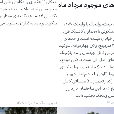
جنگلی ۳ هکتاری و امکاناتی نظیر 
های موجود مرداد ماه
جیم، سالن اجتماعات، سیستم هوش
نگهبانی ۲۴ ساعته، گزینه‌ای ممتاز 
سکونت و سرمایه‌گذاری محسوب می‌
ساختمان بیستم ولنجک یا ولنجک ۲۰۲۰،
مسکونی با معماری کلاسیک فرزاد
 خیابان بیستم است. واحدهای
حدود ۳۰۰ مترمربع، پلان چهارخوابه، سوئیت
راس قابل چیدمان و سه پارکینگ
های اصلی آن هستند. لابی مرتفع،
ماعات بزرگ، استخر، سونا، جکوزی،
روف‌گاردن با چشم‌انداز شهر و
ر کنار تجهیزات تأسیساتی کامل،
ژه‌ای به این ساختمان در بازار
کس ولنجک بخشیده‌اند.
تحریریه ملکا • ۸ مرداد ۱۴۰۵