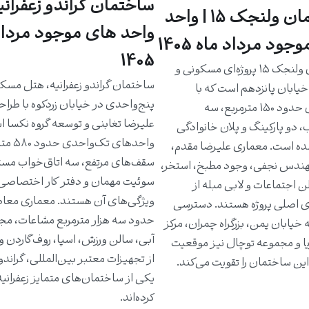
ساختمان گراندو زعفرانیه
ساختمان ولنجک ۱۵ | واحد
واحد های موجود مرداد
جود مرداد ماه 1405
1405
ساختمان ولنجک ۱۵ پروژه‌ای مسکونی و
ساختمان گراندو زعفرانیه، هتل مسک
یابان پانزدهم است که با
پنج‌واحدی در خیابان زردکوه با طرا
واحدهای حدود ۱۵۰ مترمربع، سه
علیرضا تغابنی و توسعه گروه نکسا 
، دو پارکینگ و پلان خانوادگی
واحدهای تک‌و
ه است. معماری علیرضا مقدم،
سقف‌های مرتفع، سه اتاق‌خواب مست
دس نجفی، وجود مطبخ، استخر،
سوئیت مهمان و دفتر کار اختصاصی 
ن اجتماعات و لابی مبله از
ویژگی‌های آن هستند. معماری معاص
ی اصلی پروژه هستند. دسترسی
حدود سه هزار مترمربع مشاعات، مج
خیابان یمن، بزرگراه چمران، مرکز
آبی، سالن ورزش، اسپا، روف‌گاردن و
یا و مجموعه توچال نیز موقعیت
از تجهیزات معتبر بین‌المللی، گراندو ر
ین ساختمان را تقویت می‌کند.
یکی از ساختمان‌های متمایز زعفرانی
کرده‌اند.