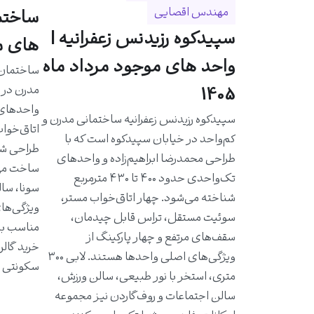
مهندس اقصایی
سپیدکوه رزیدنس زعفرانیه |
های مو
واحد های موجود مرداد ماه
مدرن در خ
1405
سپیدکوه رزیدنس زعفرانیه ساختمانی مدرن و
اتاق‌خواب
کم‌واحد در خیابان سپیدکوه است که با
طراحی شد
طراحی محمدرضا ابراهیم‌زاده و واحدهای
ساخت مهن
تک‌واحدی حدود ۴۰۰ تا ۴۳۰ مترمربع
سونا، سال
شناخته می‌شود. چهار اتاق‌خواب مستر،
ویژگی‌ها
سوئیت مستقل، تراس قابل چیدمان،
مناسب به 
سقف‌های مرتفع و چهار پارکینگ از
خرید گالر
ویژگی‌های اصلی واحدها هستند. لابی ۳۰۰
سکونتی ا
متری، استخر با نور طبیعی، سالن ورزش،
سالن اجتماعات و روف‌گاردن نیز مجموعه