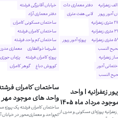
لف زعفرانیه
دفتر معماری دات
خیابان آقابزرگی فرشته
 آدور ریور
لابی هفت متری
دفتر معماری آراد
ساختمان مسکونی کامران
ساختمان کامران فرشته
پروژه آدور ریور
ساختمان کم واحد فرشته
حیح النسب
علیرضا ذوالفقاری
معماری مدرن
ساز زعفرانیه
پروژه کامران فرشته
پژمان جوزی
ختمانی آدور
کوروش دباغ
گوهر کامران
حیح النسب
ساختمان کامران فرشته 
یور زعفرانیه | واحد
واحد های موجود مهر م
جود مرداد ماه 1405
ساختمان کامران فرشته یک پروژه م
 زعفرانیه پروژه‌ای مسکونی و مدرن از
کم‌واحد و معماری‌محور در خیابان آق