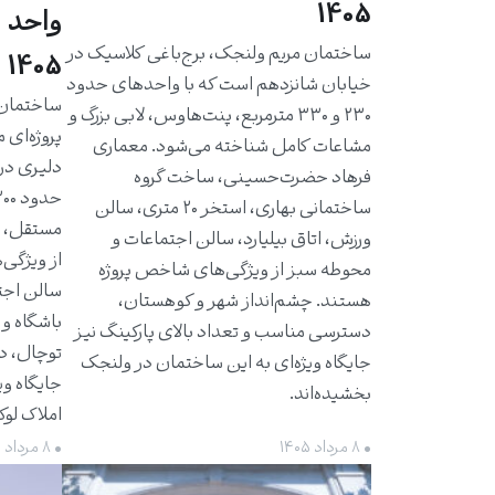
1405
واحد 
ساختمان مریم ولنجک، برج‌باغی کلاسیک در
1405
خیابان شانزدهم است که با واحدهای حدود
۲۳۰ و ۳۳۰ مترمربع، پنت‌هاوس، لابی بزرگ و
پروژه‌ای 
مشاعات کامل شناخته می‌شود. معماری
دلیری در
فرهاد حضرت‌حسینی، ساخت گروه
ساختمانی بهاری، استخر ۲۰ متری، سالن
مستقل، ت
ورزش، اتاق بیلیارد، سالن اجتماعات و
از ویژگی‌
محوطه سبز از ویژگی‌های شاخص پروژه
سالن اجت
هستند. چشم‌انداز شهر و کوهستان،
باشگاه و 
دسترسی مناسب و تعداد بالای پارکینگ نیز
توچال، د
جایگاه ویژه‌ای به این ساختمان در ولنجک
جایگاه وی
بخشیده‌اند.
املاک لو
• ۸ مرداد ۱۴۰۵
• ۸ مرداد ۱۴۰۵