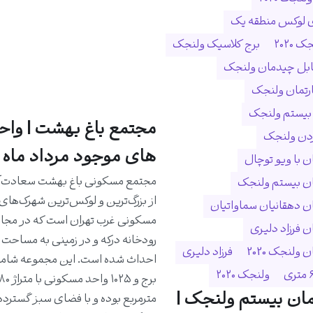
ی لوکس منطقه یک
 ۲۰۲۰
برج کلاسیک ولنجک
ابل چیدمان ولنجک
ارتمان ولنجک
 بیستم ولنجک
مجتمع باغ بهشت | واح
ردن ولنجک
های موجود مرداد ماه 1405
 با ویو توچال
مجتمع مسکونی باغ بهشت سعادت‌آب
ن بیستم ولنجک
از بزرگ‌ترین و لوکس‌ترین شهرک‌های
 دهقانیان سماواتیان
مسکونی غرب تهران است که در مجا
 فرزاد دلیری
ولنجک 2020
فرزاد دلیری
ولنجک ۲۰۲۰
ان بیستم ولنجک |
مترمربع بوده و با فضای سبز گسترده،