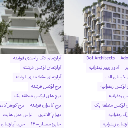
Ado
Dot Architects
آپارتمان تک واحدی فرشته
ر
آدور ریور زعفرانیه
آپارتمان لوکس فرشته
ن خیابان الف
آپارتمان ۵۵۰ متری فرشته
 لوکس زعفرانیه
برج لوکس فرشته
س زعفرانیه
برج های لوکس منطقه یک
ی لوکس منطقه یک
برج کامران فرشته
برج گوهر کامر
گ زعفرانیه
بهرام کلانتری
تراس دبل هایت
رتمان زعفرانیه
جایزه معمار ۱۴۰۰
خرید آپارتمان 