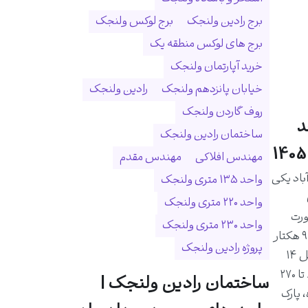
برج رادین ولنجک
برج لوکس ولنجک
برج های لوکس منطقه یک
خرید آپارتمان ولنجک
خیابان پانزدهم ولنجک
رادین ولنجک
روف گاردن ولنجک
د
ساختمان رادین ولنجک
مهندس افلاکی
مهندس مقدم
اد یکی
واحد ۱۳۵ متری ولنجک
واحد ۲۲۰ متری ولنجک
ورت
واحد ۲۳۰ متری ولنجک
رودخانه درکه و در زمینی به مساحت ۹ هکتار
پروژه رادین ولنجک
احداث شده است. این مجموعه شامل ۱۴
برج و ۱۰۲۵ واحد مسکونی با متراژ ۸۰ تا ۲۷۰
ساختمان رادین ولنجک |
 پارک