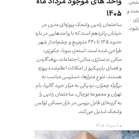
واحد های موجود مرداد ماه
استخر،
مند و
1405
برای
ساختمان رادین ولنجک پروژه‌ای مدرن در
شود.
خیابان پانزدهم است که با واحدهایی در بازه
حدود ۱۳۵ تا ۲۳۰ مترمربع و چشم‌انداز شهر
طراحی شده است. استخر، سونا، جکوزی،
سالن بدنسازی، سالن اجتماعات، روف‌گاردن
و فضای باربیکیو از امکانات اعلام‌شده پروژه
هستند. تنوع متراژها، دسترسی مناسب به
بزرگراه چمران، نزدیکی به مرکز خرید گالریا، بام
تهران و مجموعه توچال، ساختمان رادین را
به گزینه‌ای قابل بررسی در بازار مسکن لوکس
ولنجک تبدیل می‌کند.
• ۸ مرداد ۱۴۰۵