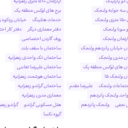
 دو پارکینگ
آپارتمان ۵۸۰ متری زعفرانیه
ن سه خوابه ولنجک
برج های لوکس منطقه یک
نجک
خدمات هتلینگ
خیابان زردکوه زع
 سونا ولنجک
دفتر معماری دیگر
دفتر کار ا
ارتمان ولنجک
روف گاردن اختصاصی
 خیابان پانزدهم ولنجک
ساختمان با سقف بلند
ن مدرن ولنجک
ساختمان تک واحدی زعفرانیه
ن های لوکس منطقه یک
ساختمان علیرضا تغابنی
 ولنجک ۱۵
ساختمان هوشمند زعفرانیه
جتماعات ولنجک
علیرضا مقدم
ساختمان گراندو زعفرانیه
احد ولنجک پانزدهم
معماری مدرن زعفرانیه
نجفی
ولنجک پانزدهم
هتل مسکونی گراندو
گراندو زعفر
گروه نکسا