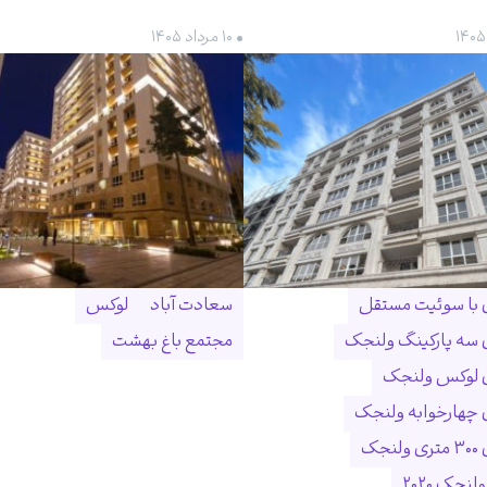
• ۱۰ مرداد ۱۴۰۵
ن با سوئیت مستقل
سعادت آباد
لوکس
ن سه پارکینگ ولنجک
مجتمع باغ بهشت
ن لوکس ولنجک
ن چهارخوابه ولنجک
نجک
لنجک ۲۰۲۰