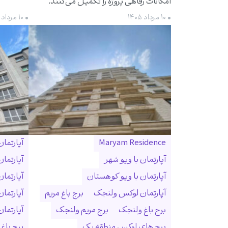
امکانات رفاهی پروژه را تکمیل می‌کنند.
• ۱۰ مرداد ۱۴۰۵
• ۱۰ مرداد ۱۴۰۵
Maryam Residence
آپارتما
آپارتمان با ویو شهر
آپارتما
آپارتمان با ویو کوهستان
آپارتما
آپارتمان لوکس ولنجک
برج باغ مریم
آپارتما
برج باغ ولنجک
برج مریم ولنجک
آپارتمان ۳۰۰ متری ول
برج های لوکس منطقه یک
برج باغ و