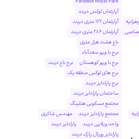
Paradise Royal Park
آپارتمان لوکس دربند
فرانیه
آپارتمان ۱۲۲ متری دربند
ختصاصی
آپارتمان ۲۸۶ متری دربند
باغ هشت هزار متری
برج با ویو سعدآباد
برج با ویو کوهستان
برج باغ دربند
برج های لوکس منطقه یک
برج پارادایز دربند
ساختمان پارادایز دربند
مجتمع مسکونی هتلینگ
انیه
مجتمع پارادایز دربند
مهندس شاکری
واحد ویلایی دربند
پارادایز دربند
پارادایز رویال پارک دربند