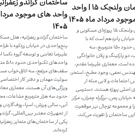
ساختمان گراندو زعفرانیه
ساختمان ولنجک ۱۵ | واحد
واحد های موجود مرداد
جود مرداد ماه 1405
1405
ساختمان ولنجک ۱۵ پروژه‌ای مسکونی و
ساختمان گراندو زعفرانیه، هتل مسک
یابان پانزدهم است که با
پنج‌واحدی در خیابان زردکوه با طرا
واحدهای حدود ۱۵۰ مترمربع، سه
علیرضا تغابنی و توسعه گروه نکسا 
، دو پارکینگ و پلان خانوادگی
واحدهای تک‌و
ه است. معماری علیرضا مقدم،
سقف‌های مرتفع، سه اتاق‌خواب مست
دس نجفی، وجود مطبخ، استخر،
سوئیت مهمان و دفتر کار اختصاصی 
ن اجتماعات و لابی مبله از
ویژگی‌های آن هستند. معماری معاص
ی اصلی پروژه هستند. دسترسی
حدود سه هزار مترمربع مشاعات، مج
خیابان یمن، بزرگراه چمران، مرکز
آبی، سالن ورزش، اسپا، روف‌گاردن و
یا و مجموعه توچال نیز موقعیت
از تجهیزات معتبر بین‌المللی، گراندو ر
ین ساختمان را تقویت می‌کند.
یکی از ساختمان‌های متمایز زعفرانی
کرده‌اند.