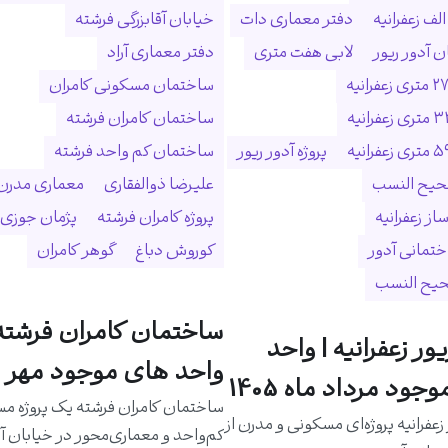
لف زعفرانیه
دفتر معماری دات
خیابان آقابزرگی فرشته
 آدور ریور
لابی هفت متری
دفتر معماری آراد
ساختمان مسکونی کامران
ساختمان کامران فرشته
پروژه آدور ریور
ساختمان کم واحد فرشته
حیح النسب
علیرضا ذوالفقاری
معماری مدرن
ساز زعفرانیه
پروژه کامران فرشته
پژمان جوزی
ختمانی آدور
کوروش دباغ
گوهر کامران
حیح النسب
ساختمان کامران فرشته 
یور زعفرانیه | واحد
واحد های موجود مهر م
جود مرداد ماه 1405
ساختمان کامران فرشته یک پروژه م
 زعفرانیه پروژه‌ای مسکونی و مدرن از
کم‌واحد و معماری‌محور در خیابان آق