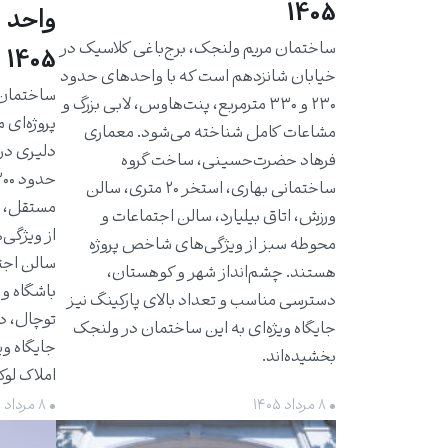
1405
واحد 
ساختمان مریم ولنجک، برج‌باغی کلاسیک در
1405
خیابان شانزدهم است که با واحدهای حدود
۲۳۰ و ۳۳۰ مترمربع، پنت‌هاوس، لابی بزرگ و
پروژه‌ای 
مشاعات کامل شناخته می‌شود. معماری
دلیری در
فرهاد حضرت‌حسینی، ساخت گروه
ساختمانی بهاری، استخر ۲۰ متری، سالن
مستقل، ت
ورزش، اتاق بیلیارد، سالن اجتماعات و
از ویژگی‌
محوطه سبز از ویژگی‌های شاخص پروژه
سالن اجت
هستند. چشم‌انداز شهر و کوهستان،
باشگاه و 
دسترسی مناسب و تعداد بالای پارکینگ نیز
توچال، د
جایگاه ویژه‌ای به این ساختمان در ولنجک
جایگاه وی
بخشیده‌اند.
املاک لو
• ۸ مرداد ۱۴۰۵
• ۸ مرداد ۱۴۰۵