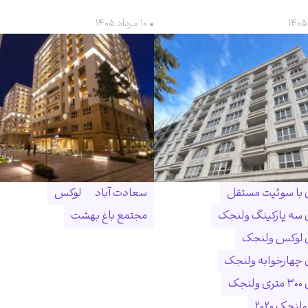
• ۱۰ مرداد ۱۴۰۵
ن با سوئیت مستقل
سعادت آباد
لوکس
ن سه پارکینگ ولنجک
مجتمع باغ بهشت
ن لوکس ولنجک
ن چهارخوابه ولنجک
نجک
لنجک ۲۰۲۰