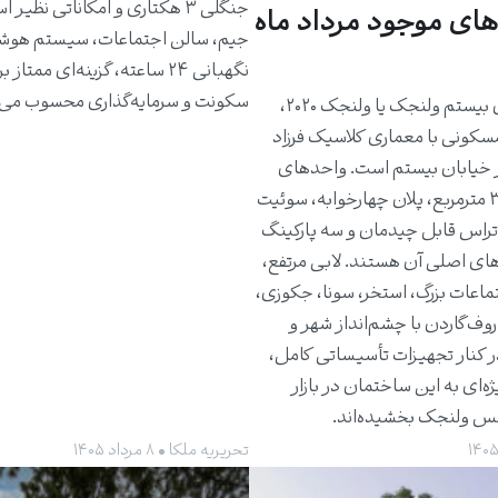
جنگلی ۳ هکتاری و امکاناتی نظیر 
های موجود مرداد ماه
جیم، سالن اجتماعات، سیستم هوش
نگهبانی ۲۴ ساعته، گزینه‌ای ممتاز 
سکونت و سرمایه‌گذاری محسوب می‌
ساختمان بیستم ولنجک یا ولنجک ۲۰۲۰،
مسکونی با معماری کلاسیک فرزاد
 خیابان بیستم است. واحدهای
حدود ۳۰۰ مترمربع، پلان چهارخوابه، سوئیت
راس قابل چیدمان و سه پارکینگ
های اصلی آن هستند. لابی مرتفع،
ماعات بزرگ، استخر، سونا، جکوزی،
روف‌گاردن با چشم‌انداز شهر و
ر کنار تجهیزات تأسیساتی کامل،
ژه‌ای به این ساختمان در بازار
کس ولنجک بخشیده‌اند.
تحریریه ملکا • ۸ مرداد ۱۴۰۵