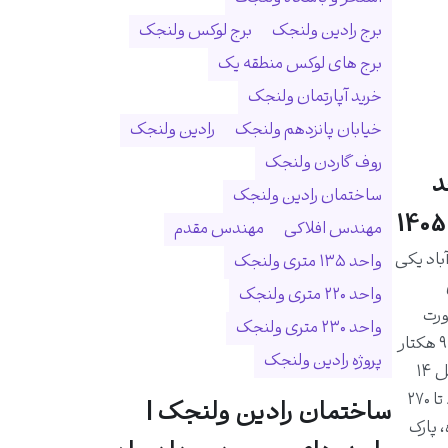
برج رادین ولنجک
برج لوکس ولنجک
برج های لوکس منطقه یک
خرید آپارتمان ولنجک
خیابان پانزدهم ولنجک
رادین ولنجک
روف گاردن ولنجک
د
ساختمان رادین ولنجک
مهندس افلاکی
مهندس مقدم
اد یکی
واحد ۱۳۵ متری ولنجک
واحد ۲۲۰ متری ولنجک
ورت
واحد ۲۳۰ متری ولنجک
رودخانه درکه و در زمینی به مساحت ۹ هکتار
پروژه رادین ولنجک
احداث شده است. این مجموعه شامل ۱۴
برج و ۱۰۲۵ واحد مسکونی با متراژ ۸۰ تا ۲۷۰
ساختمان رادین ولنجک |
 پارک