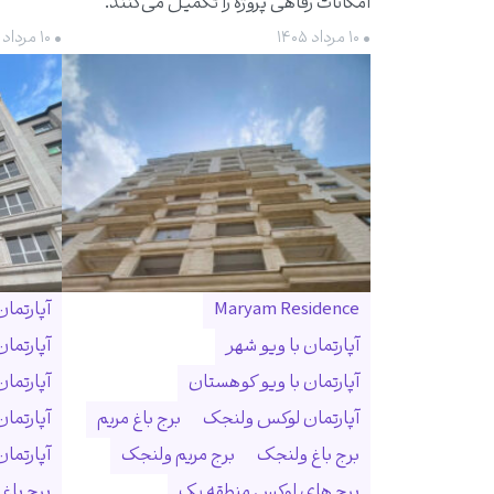
امکانات رفاهی پروژه را تکمیل می‌کنند.
• ۱۰ مرداد ۱۴۰۵
• ۱۰ مرداد ۱۴۰۵
Maryam Residence
آپارتما
آپارتمان با ویو شهر
آپارتما
آپارتمان با ویو کوهستان
آپارتما
آپارتمان لوکس ولنجک
برج باغ مریم
آپارتما
برج باغ ولنجک
برج مریم ولنجک
آپارتمان ۳۰۰ متری ول
برج های لوکس منطقه یک
برج باغ و