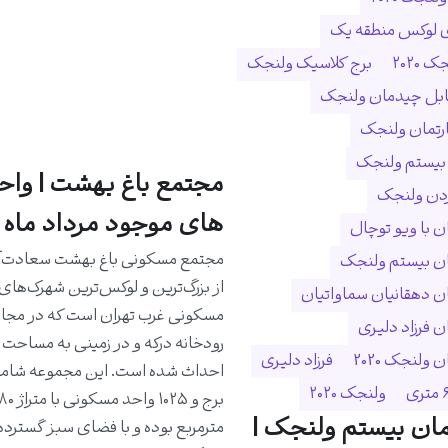
ی لوکس منطقه یک
 ۲۰۲۰
برج کلاسیک ولنجک
ابل چیدمان ولنجک
ارتمان ولنجک
 بیستم ولنجک
مجتمع باغ بهشت | واح
ردن ولنجک
های موجود مرداد ماه 1405
 با ویو توچال
مجتمع مسکونی باغ بهشت سعادت‌آب
ن بیستم ولنجک
از بزرگ‌ترین و لوکس‌ترین شهرک‌های
 دهقانیان سماواتیان
مسکونی غرب تهران است که در مجا
 فرزاد دلیری
ولنجک 2020
فرزاد دلیری
ولنجک ۲۰۲۰
ان بیستم ولنجک |
مترمربع بوده و با فضای سبز گسترده،