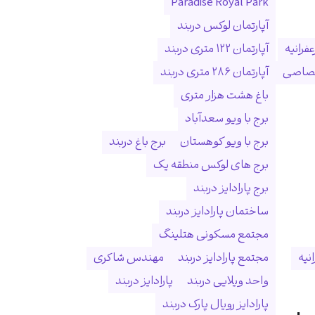
Paradise Royal Park
آپارتمان لوکس دربند
فرانیه
آپارتمان ۱۲۲ متری دربند
ختصاصی
آپارتمان ۲۸۶ متری دربند
باغ هشت هزار متری
برج با ویو سعدآباد
برج با ویو کوهستان
برج باغ دربند
برج های لوکس منطقه یک
برج پارادایز دربند
ساختمان پارادایز دربند
مجتمع مسکونی هتلینگ
انیه
مجتمع پارادایز دربند
مهندس شاکری
واحد ویلایی دربند
پارادایز دربند
پارادایز رویال پارک دربند