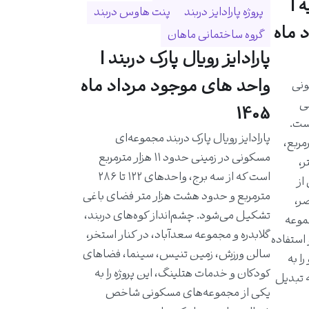
 |
پروژه پارادایز دربند
پنت هاوس دربند
 ماه
گروه ساختمانی ماهان
پارادایز رویال پارک دربند |
واحد های موجود مرداد ماه
ونی
حی
1405
است.
پارادایز رویال پارک دربند مجموعه‌ای
احدی حدود ۵۸۰ مترمربع،
مسکونی در زمینی حدود ۱۱ هزار مترمربع
ر،
است که از سه برج، واحدهای ۱۲۲ تا ۲۸۶
از
مترمربع و حدود هشت هزار متر فضای باغی
ر،
تشکیل می‌شود. چشم‌انداز کوه‌های دربند،
موعه
گلابدره و مجموعه سعدآباد، در کنار استخر،
 استفاده
سالن ورزش، زمین تنیس، سینما، فضاهای
ا به
کودکان و خدمات هتلینگ، این پروژه را به
ه تبدیل
یکی از مجموعه‌های مسکونی شاخص