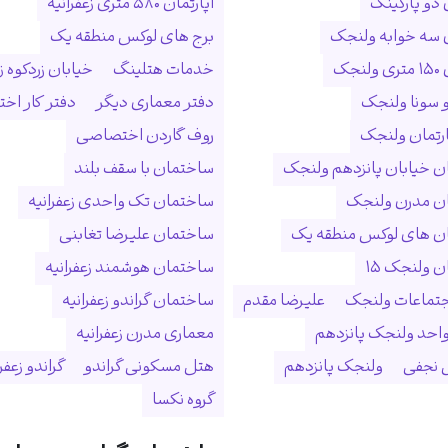
 دو پارکینگ
آپارتمان ۵۸۰ متری زعفرانیه
ن سه خوابه ولنجک
برج های لوکس منطقه یک
نجک
خدمات هتلینگ
خیابان زردکوه زع
 سونا ولنجک
دفتر معماری دیگر
دفتر کار ا
ارتمان ولنجک
روف گاردن اختصاصی
 خیابان پانزدهم ولنجک
ساختمان با سقف بلند
ن مدرن ولنجک
ساختمان تک واحدی زعفرانیه
ن های لوکس منطقه یک
ساختمان علیرضا تغابنی
 ولنجک ۱۵
ساختمان هوشمند زعفرانیه
جتماعات ولنجک
علیرضا مقدم
ساختمان گراندو زعفرانیه
احد ولنجک پانزدهم
معماری مدرن زعفرانیه
نجفی
ولنجک پانزدهم
هتل مسکونی گراندو
گراندو زعفر
گروه نکسا