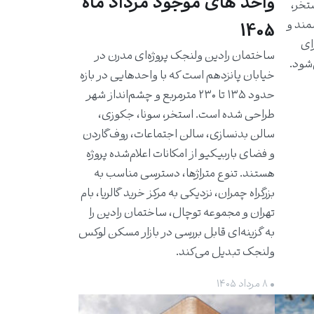
واحد های موجود مرداد ماه
استخر،
مند و
1405
برای
ساختمان رادین ولنجک پروژه‌ای مدرن در
شود.
خیابان پانزدهم است که با واحدهایی در بازه
حدود ۱۳۵ تا ۲۳۰ مترمربع و چشم‌انداز شهر
طراحی شده است. استخر، سونا، جکوزی،
سالن بدنسازی، سالن اجتماعات، روف‌گاردن
و فضای باربیکیو از امکانات اعلام‌شده پروژه
هستند. تنوع متراژها، دسترسی مناسب به
بزرگراه چمران، نزدیکی به مرکز خرید گالریا، بام
تهران و مجموعه توچال، ساختمان رادین را
به گزینه‌ای قابل بررسی در بازار مسکن لوکس
ولنجک تبدیل می‌کند.
• ۸ مرداد ۱۴۰۵