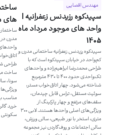
مهندس اقصایی
سپیدکوه رزیدنس زعفرانیه |
های مو
واحد های موجود مرداد ماه
مدرن در خ
1405
سپیدکوه رزیدنس زعفرانیه ساختمانی مدرن و
اتاق‌خواب
کم‌واحد در خیابان سپیدکوه است که با
طراحی شد
طراحی محمدرضا ابراهیم‌زاده و واحدهای
ساخت مهن
تک‌واحدی حدود ۴۰۰ تا ۴۳۰ مترمربع
سونا، سال
شناخته می‌شود. چهار اتاق‌خواب مستر،
ویژگی‌ها
سوئیت مستقل، تراس قابل چیدمان،
مناسب به 
سقف‌های مرتفع و چهار پارکینگ از
خرید گالر
ویژگی‌های اصلی واحدها هستند. لابی ۳۰۰
سکونتی ا
متری، استخر با نور طبیعی، سالن ورزش،
سالن اجتماعات و روف‌گاردن نیز مجموعه