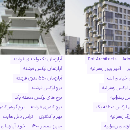
Ado
Dot Architects
آپارتمان تک واحدی فرشته
ر
آدور ریور زعفرانیه
آپارتمان لوکس فرشته
ن خیابان الف
آپارتمان ۵۵۰ متری فرشته
 لوکس زعفرانیه
برج لوکس فرشته
س زعفرانیه
برج های لوکس منطقه یک
ی لوکس منطقه یک
برج کامران فرشته
برج گوهر کامر
گ زعفرانیه
بهرام کلانتری
تراس دبل هایت
رتمان زعفرانیه
جایزه معمار ۱۴۰۰
خرید آپارتمان 