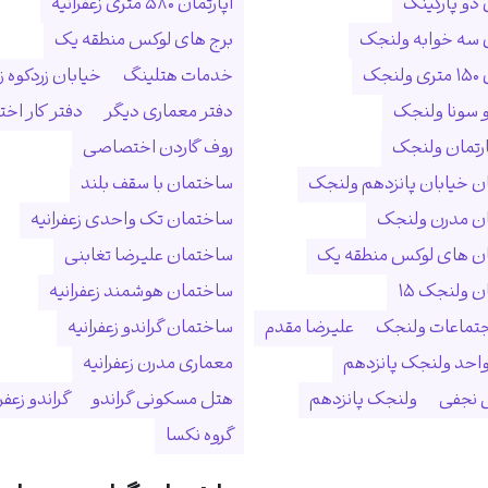
 دو پارکینگ
آپارتمان ۵۸۰ متری زعفرانیه
ن سه خوابه ولنجک
برج های لوکس منطقه یک
نجک
خدمات هتلینگ
خیابان زردکوه زع
 سونا ولنجک
دفتر معماری دیگر
دفتر کار ا
ارتمان ولنجک
روف گاردن اختصاصی
 خیابان پانزدهم ولنجک
ساختمان با سقف بلند
ن مدرن ولنجک
ساختمان تک واحدی زعفرانیه
ن های لوکس منطقه یک
ساختمان علیرضا تغابنی
 ولنجک ۱۵
ساختمان هوشمند زعفرانیه
جتماعات ولنجک
علیرضا مقدم
ساختمان گراندو زعفرانیه
احد ولنجک پانزدهم
معماری مدرن زعفرانیه
نجفی
ولنجک پانزدهم
هتل مسکونی گراندو
گراندو زعفر
گروه نکسا