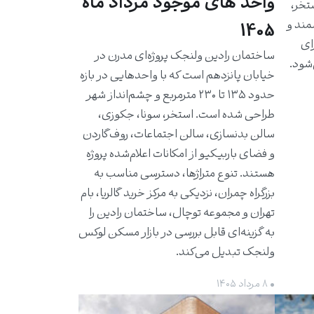
واحد های موجود مرداد ماه
استخر،
مند و
1405
برای
ساختمان رادین ولنجک پروژه‌ای مدرن در
شود.
خیابان پانزدهم است که با واحدهایی در بازه
حدود ۱۳۵ تا ۲۳۰ مترمربع و چشم‌انداز شهر
طراحی شده است. استخر، سونا، جکوزی،
سالن بدنسازی، سالن اجتماعات، روف‌گاردن
و فضای باربیکیو از امکانات اعلام‌شده پروژه
هستند. تنوع متراژها، دسترسی مناسب به
بزرگراه چمران، نزدیکی به مرکز خرید گالریا، بام
تهران و مجموعه توچال، ساختمان رادین را
به گزینه‌ای قابل بررسی در بازار مسکن لوکس
ولنجک تبدیل می‌کند.
• ۸ مرداد ۱۴۰۵