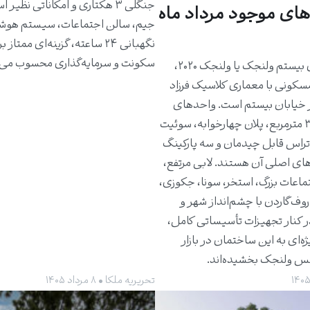
جنگلی ۳ هکتاری و امکاناتی نظیر 
های موجود مرداد ماه
جیم، سالن اجتماعات، سیستم هوش
نگهبانی ۲۴ ساعته، گزینه‌ای ممتاز 
سکونت و سرمایه‌گذاری محسوب می‌
ساختمان بیستم ولنجک یا ولنجک ۲۰۲۰،
مسکونی با معماری کلاسیک فرزاد
 خیابان بیستم است. واحدهای
حدود ۳۰۰ مترمربع، پلان چهارخوابه، سوئیت
راس قابل چیدمان و سه پارکینگ
های اصلی آن هستند. لابی مرتفع،
ماعات بزرگ، استخر، سونا، جکوزی،
روف‌گاردن با چشم‌انداز شهر و
ر کنار تجهیزات تأسیساتی کامل،
ژه‌ای به این ساختمان در بازار
کس ولنجک بخشیده‌اند.
تحریریه ملکا • ۸ مرداد ۱۴۰۵