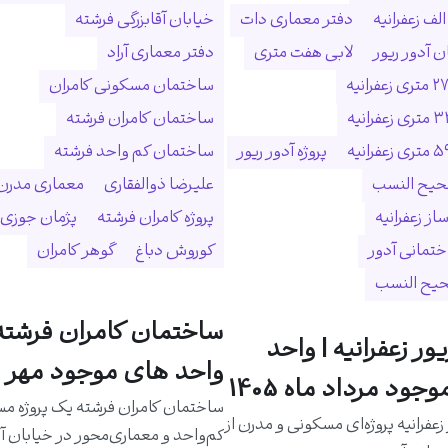
لف زعفرانیه
دفتر معماری دات
خیابان آقابزرگی فرشته
 آدور ریور
لابی هفت متری
دفتر معماری آراد
ساختمان مسکونی کامران
ساختمان کامران فرشته
پروژه آدور ریور
ساختمان کم واحد فرشته
حیح النسب
علیرضا ذوالفقاری
معماری مدرن
ساز زعفرانیه
پروژه کامران فرشته
پژمان جوزی
ختمانی آدور
کوروش دباغ
گوهر کامران
حیح النسب
ساختمان کامران فرشته 
یور زعفرانیه | واحد
واحد های موجود مهر م
جود مرداد ماه 1405
ساختمان کامران فرشته یک پروژه م
 زعفرانیه پروژه‌ای مسکونی و مدرن از
کم‌واحد و معماری‌محور در خیابان آق