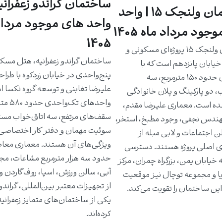
ساختمان گراندو زعفرانیه
ساختمان ولنجک ۱۵ | واحد
واحد های موجود مرداد
جود مرداد ماه 1405
1405
ساختمان ولنجک ۱۵ پروژه‌ای مسکونی و
ساختمان گراندو زعفرانیه، هتل مسک
یابان پانزدهم است که با
پنج‌واحدی در خیابان زردکوه با طرا
واحدهای حدود ۱۵۰ مترمربع، سه
علیرضا تغابنی و توسعه گروه نکسا 
، دو پارکینگ و پلان خانوادگی
واحدهای تک‌و
ه است. معماری علیرضا مقدم،
سقف‌های مرتفع، سه اتاق‌خواب مست
دس نجفی، وجود مطبخ، استخر،
سوئیت مهمان و دفتر کار اختصاصی 
ن اجتماعات و لابی مبله از
ویژگی‌های آن هستند. معماری معاص
ی اصلی پروژه هستند. دسترسی
حدود سه هزار مترمربع مشاعات، مج
خیابان یمن، بزرگراه چمران، مرکز
آبی، سالن ورزش، اسپا، روف‌گاردن و
یا و مجموعه توچال نیز موقعیت
از تجهیزات معتبر بین‌المللی، گراندو ر
ین ساختمان را تقویت می‌کند.
یکی از ساختمان‌های متمایز زعفرانی
کرده‌اند.