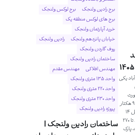
برج رادین ولنجک
برج لوکس ولنجک
برج های لوکس منطقه یک
خرید آپارتمان ولنجک
خیابان پانزدهم ولنجک
رادین ولنجک
روف گاردن ولنجک
د
ساختمان رادین ولنجک
مهندس افلاکی
مهندس مقدم
اد یکی
واحد ۱۳۵ متری ولنجک
واحد ۲۲۰ متری ولنجک
ورت
واحد ۲۳۰ متری ولنجک
رودخانه درکه و در زمینی به مساحت ۹ هکتار
پروژه رادین ولنجک
احداث شده است. این مجموعه شامل ۱۴
برج و ۱۰۲۵ واحد مسکونی با متراژ ۸۰ تا ۲۷۰
ساختمان رادین ولنجک |
 پارک