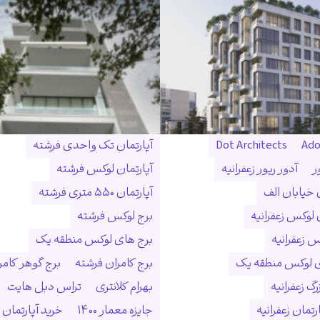
Ado
Dot Architects
آپارتمان تک واحدی فرشته
ر
آدور ریور زعفرانیه
آپارتمان لوکس فرشته
ن خیابان الف
آپارتمان ۵۵۰ متری فرشته
 لوکس زعفرانیه
برج لوکس فرشته
س زعفرانیه
برج های لوکس منطقه یک
ی لوکس منطقه یک
برج کامران فرشته
برج گوهر کامر
گ زعفرانیه
بهرام کلانتری
تراس دبل هایت
رتمان زعفرانیه
جایزه معمار ۱۴۰۰
خرید آپارتمان 