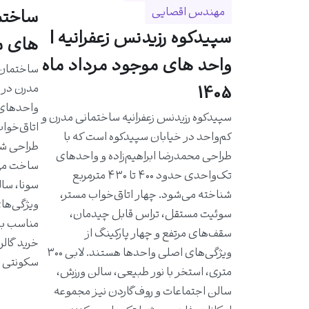
مهندس اقصایی
سپیدکوه رزیدنس زعفرانیه |
های مو
واحد های موجود مرداد ماه
مدرن در خ
1405
سپیدکوه رزیدنس زعفرانیه ساختمانی مدرن و
اتاق‌خواب
کم‌واحد در خیابان سپیدکوه است که با
طراحی شد
طراحی محمدرضا ابراهیم‌زاده و واحدهای
ساخت مهن
تک‌واحدی حدود ۴۰۰ تا ۴۳۰ مترمربع
سونا، سال
شناخته می‌شود. چهار اتاق‌خواب مستر،
ویژگی‌ها
سوئیت مستقل، تراس قابل چیدمان،
مناسب به 
سقف‌های مرتفع و چهار پارکینگ از
خرید گالر
ویژگی‌های اصلی واحدها هستند. لابی ۳۰۰
سکونتی ا
متری، استخر با نور طبیعی، سالن ورزش،
سالن اجتماعات و روف‌گاردن نیز مجموعه