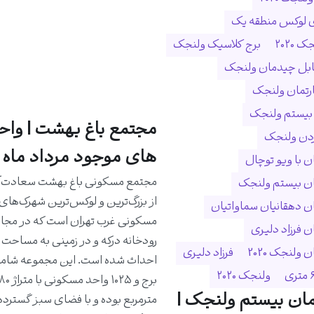
ی لوکس منطقه یک
 ۲۰۲۰
برج کلاسیک ولنجک
ابل چیدمان ولنجک
ارتمان ولنجک
 بیستم ولنجک
مجتمع باغ بهشت | واح
ردن ولنجک
های موجود مرداد ماه 1405
 با ویو توچال
مجتمع مسکونی باغ بهشت سعادت‌آب
ن بیستم ولنجک
از بزرگ‌ترین و لوکس‌ترین شهرک‌های
 دهقانیان سماواتیان
مسکونی غرب تهران است که در مجا
 فرزاد دلیری
ولنجک 2020
فرزاد دلیری
ولنجک ۲۰۲۰
ان بیستم ولنجک |
مترمربع بوده و با فضای سبز گسترده،