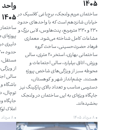
1405
واحد 
ساختمان مریم ولنجک، برج‌باغی کلاسیک در
1405
خیابان شانزدهم است که با واحدهای حدود
۲۳۰ و ۳۳۰ مترمربع، پنت‌هاوس، لابی بزرگ و
پروژه‌ای 
مشاعات کامل شناخته می‌شود. معماری
دلیری در
فرهاد حضرت‌حسینی، ساخت گروه
ساختمانی بهاری، استخر ۲۰ متری، سالن
مستقل، ت
ورزش، اتاق بیلیارد، سالن اجتماعات و
از ویژگی‌
محوطه سبز از ویژگی‌های شاخص پروژه
سالن اجت
هستند. چشم‌انداز شهر و کوهستان،
باشگاه و 
دسترسی مناسب و تعداد بالای پارکینگ نیز
توچال، د
جایگاه ویژه‌ای به این ساختمان در ولنجک
جایگاه وی
بخشیده‌اند.
املاک لو
• ۸ مرداد ۱۴۰۵
• ۸ مرداد ۱۴۰۵