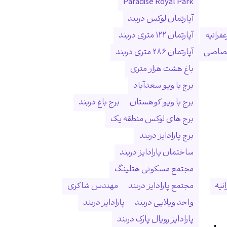
Paradise Royal Park
آپارتمان لوکس دربند
فرانیه
آپارتمان ۱۲۲ متری دربند
ختصاصی
آپارتمان ۲۸۶ متری دربند
باغ هشت هزار متری
برج با ویو سعدآباد
برج با ویو کوهستان
برج باغ دربند
برج های لوکس منطقه یک
برج پارادایز دربند
ساختمان پارادایز دربند
مجتمع مسکونی هتلینگ
انیه
مجتمع پارادایز دربند
مهندس شاکری
واحد ویلایی دربند
پارادایز دربند
پارادایز رویال پارک دربند