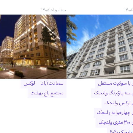
• ۱۰ مرداد ۱۴۰۵
ن با سوئیت مستقل
سعادت آباد
لوکس
ن سه پارکینگ ولنجک
مجتمع باغ بهشت
ن لوکس ولنجک
ن چهارخوابه ولنجک
نجک
لنجک ۲۰۲۰