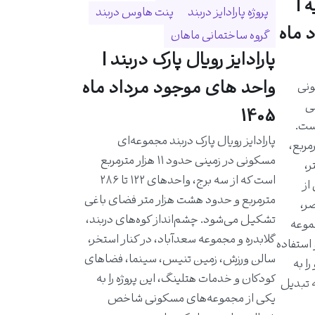
 |
پروژه پارادایز دربند
پنت هاوس دربند
 ماه
گروه ساختمانی ماهان
پارادایز رویال پارک دربند |
واحد های موجود مرداد ماه
ونی
حی
1405
است.
پارادایز رویال پارک دربند مجموعه‌ای
احدی حدود ۵۸۰ مترمربع،
مسکونی در زمینی حدود ۱۱ هزار مترمربع
ر،
است که از سه برج، واحدهای ۱۲۲ تا ۲۸۶
از
مترمربع و حدود هشت هزار متر فضای باغی
ر،
تشکیل می‌شود. چشم‌انداز کوه‌های دربند،
موعه
گلابدره و مجموعه سعدآباد، در کنار استخر،
 استفاده
سالن ورزش، زمین تنیس، سینما، فضاهای
ا به
کودکان و خدمات هتلینگ، این پروژه را به
ه تبدیل
یکی از مجموعه‌های مسکونی شاخص