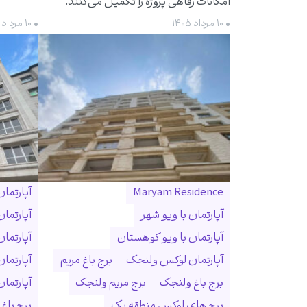
امکانات رفاهی پروژه را تکمیل می‌کنند.
• ۱۰ مرداد ۱۴۰۵
• ۱۰ مرداد ۱۴۰۵
Maryam Residence
آپارتما
آپارتمان با ویو شهر
آپارتما
آپارتمان با ویو کوهستان
آپارتما
آپارتمان لوکس ولنجک
برج باغ مریم
آپارتما
برج باغ ولنجک
برج مریم ولنجک
آپارتمان ۳۰۰ متری ول
برج های لوکس منطقه یک
برج باغ و