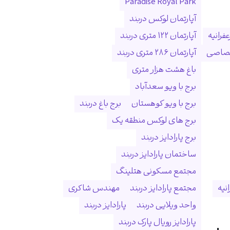
Paradise Royal Park
آپارتمان لوکس دربند
فرانیه
آپارتمان ۱۲۲ متری دربند
ختصاصی
آپارتمان ۲۸۶ متری دربند
باغ هشت هزار متری
برج با ویو سعدآباد
برج با ویو کوهستان
برج باغ دربند
برج های لوکس منطقه یک
برج پارادایز دربند
ساختمان پارادایز دربند
مجتمع مسکونی هتلینگ
انیه
مجتمع پارادایز دربند
مهندس شاکری
واحد ویلایی دربند
پارادایز دربند
پارادایز رویال پارک دربند