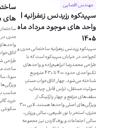
مهندس اقصایی
سپیدکوه رزیدنس زعفرانیه |
های مو
واحد های موجود مرداد ماه
مدرن در خ
1405
سپیدکوه رزیدنس زعفرانیه ساختمانی مدرن و
اتاق‌خواب
کم‌واحد در خیابان سپیدکوه است که با
طراحی شد
طراحی محمدرضا ابراهیم‌زاده و واحدهای
ساخت مهن
تک‌واحدی حدود ۴۰۰ تا ۴۳۰ مترمربع
سونا، سال
شناخته می‌شود. چهار اتاق‌خواب مستر،
ویژگی‌ها
سوئیت مستقل، تراس قابل چیدمان،
مناسب به 
سقف‌های مرتفع و چهار پارکینگ از
خرید گالر
ویژگی‌های اصلی واحدها هستند. لابی ۳۰۰
سکونتی ا
متری، استخر با نور طبیعی، سالن ورزش،
سالن اجتماعات و روف‌گاردن نیز مجموعه