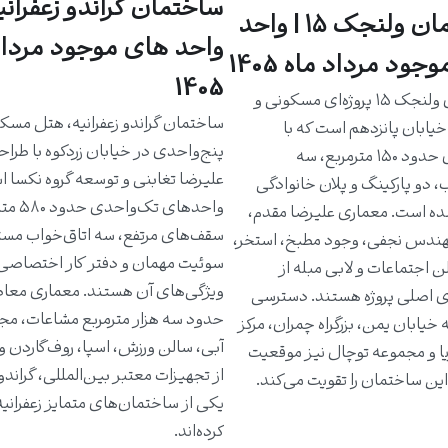
ساختمان گراندو زعفرانیه
ساختمان ولنجک ۱۵ | واحد
واحد های موجود مرداد
جود مرداد ماه 1405
1405
ساختمان ولنجک ۱۵ پروژه‌ای مسکونی و
ساختمان گراندو زعفرانیه، هتل مسک
یابان پانزدهم است که با
پنج‌واحدی در خیابان زردکوه با طرا
واحدهای حدود ۱۵۰ مترمربع، سه
علیرضا تغابنی و توسعه گروه نکسا 
، دو پارکینگ و پلان خانوادگی
واحدهای تک‌و
ه است. معماری علیرضا مقدم،
سقف‌های مرتفع، سه اتاق‌خواب مست
دس نجفی، وجود مطبخ، استخر،
سوئیت مهمان و دفتر کار اختصاصی 
ن اجتماعات و لابی مبله از
ویژگی‌های آن هستند. معماری معاص
ی اصلی پروژه هستند. دسترسی
حدود سه هزار مترمربع مشاعات، مج
خیابان یمن، بزرگراه چمران، مرکز
آبی، سالن ورزش، اسپا، روف‌گاردن و
یا و مجموعه توچال نیز موقعیت
از تجهیزات معتبر بین‌المللی، گراندو ر
ین ساختمان را تقویت می‌کند.
یکی از ساختمان‌های متمایز زعفرانی
کرده‌اند.