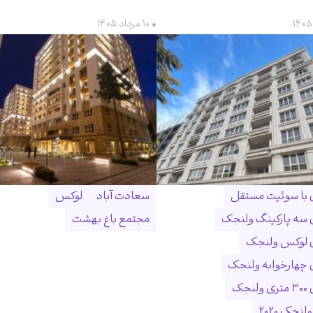
• ۱۰ مرداد ۱۴۰۵
ن با سوئیت مستقل
سعادت آباد
لوکس
ن سه پارکینگ ولنجک
مجتمع باغ بهشت
ن لوکس ولنجک
ن چهارخوابه ولنجک
نجک
لنجک ۲۰۲۰