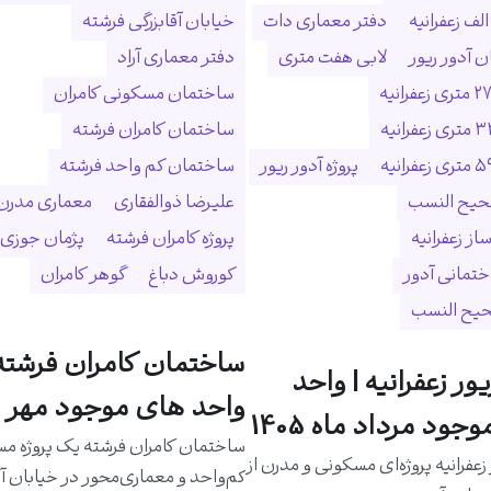
لف زعفرانیه
دفتر معماری دات
خیابان آقابزرگی فرشته
 آدور ریور
لابی هفت متری
دفتر معماری آراد
ساختمان مسکونی کامران
ساختمان کامران فرشته
پروژه آدور ریور
ساختمان کم واحد فرشته
حیح النسب
علیرضا ذوالفقاری
معماری مدرن
ساز زعفرانیه
پروژه کامران فرشته
پژمان جوزی
ختمانی آدور
کوروش دباغ
گوهر کامران
حیح النسب
ساختمان کامران فرشته 
یور زعفرانیه | واحد
واحد های موجود مهر م
جود مرداد ماه 1405
ساختمان کامران فرشته یک پروژه م
 زعفرانیه پروژه‌ای مسکونی و مدرن از
کم‌واحد و معماری‌محور در خیابان آق