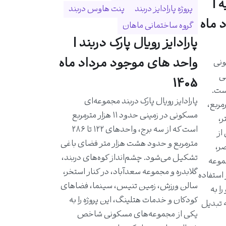
 |
پروژه پارادایز دربند
پنت هاوس دربند
 ماه
گروه ساختمانی ماهان
پارادایز رویال پارک دربند |
واحد های موجود مرداد ماه
ونی
حی
1405
است.
پارادایز رویال پارک دربند مجموعه‌ای
احدی حدود ۵۸۰ مترمربع،
مسکونی در زمینی حدود ۱۱ هزار مترمربع
ر،
است که از سه برج، واحدهای ۱۲۲ تا ۲۸۶
از
مترمربع و حدود هشت هزار متر فضای باغی
ر،
تشکیل می‌شود. چشم‌انداز کوه‌های دربند،
موعه
گلابدره و مجموعه سعدآباد، در کنار استخر،
 استفاده
سالن ورزش، زمین تنیس، سینما، فضاهای
ا به
کودکان و خدمات هتلینگ، این پروژه را به
ه تبدیل
یکی از مجموعه‌های مسکونی شاخص