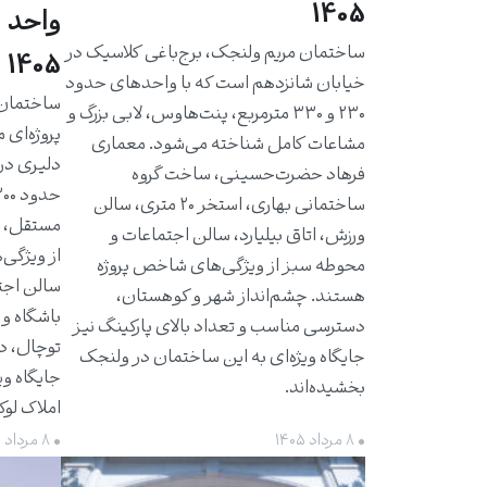
1405
واحد 
ساختمان مریم ولنجک، برج‌باغی کلاسیک در
1405
خیابان شانزدهم است که با واحدهای حدود
۲۳۰ و ۳۳۰ مترمربع، پنت‌هاوس، لابی بزرگ و
پروژه‌ای 
مشاعات کامل شناخته می‌شود. معماری
دلیری در
فرهاد حضرت‌حسینی، ساخت گروه
ساختمانی بهاری، استخر ۲۰ متری، سالن
مستقل، ت
ورزش، اتاق بیلیارد، سالن اجتماعات و
از ویژگی‌
محوطه سبز از ویژگی‌های شاخص پروژه
سالن اجت
هستند. چشم‌انداز شهر و کوهستان،
باشگاه و 
دسترسی مناسب و تعداد بالای پارکینگ نیز
توچال، د
جایگاه ویژه‌ای به این ساختمان در ولنجک
جایگاه وی
بخشیده‌اند.
املاک لو
• ۸ مرداد ۱۴۰۵
• ۸ مرداد ۱۴۰۵