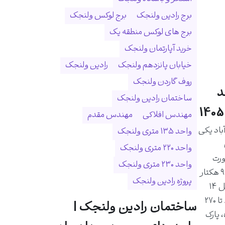
برج رادین ولنجک
برج لوکس ولنجک
برج های لوکس منطقه یک
خرید آپارتمان ولنجک
خیابان پانزدهم ولنجک
رادین ولنجک
روف گاردن ولنجک
د
ساختمان رادین ولنجک
مهندس افلاکی
مهندس مقدم
اد یکی
واحد ۱۳۵ متری ولنجک
واحد ۲۲۰ متری ولنجک
ورت
واحد ۲۳۰ متری ولنجک
رودخانه درکه و در زمینی به مساحت ۹ هکتار
پروژه رادین ولنجک
احداث شده است. این مجموعه شامل ۱۴
برج و ۱۰۲۵ واحد مسکونی با متراژ ۸۰ تا ۲۷۰
ساختمان رادین ولنجک |
 پارک