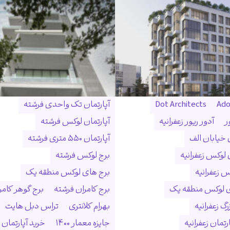
Ado
Dot Architects
آپارتمان تک واحدی فرشته
ر
آدور ریور زعفرانیه
آپارتمان لوکس فرشته
ن خیابان الف
آپارتمان ۵۵۰ متری فرشته
 لوکس زعفرانیه
برج لوکس فرشته
س زعفرانیه
برج های لوکس منطقه یک
ی لوکس منطقه یک
برج کامران فرشته
برج گوهر کامر
گ زعفرانیه
بهرام کلانتری
تراس دبل هایت
رتمان زعفرانیه
جایزه معمار ۱۴۰۰
خرید آپارتمان 