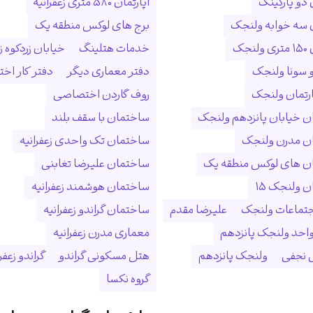
 دو پارکینگ
آپارتمان ۵۸۰ متری زعفرانیه
ن سه خوابه ولنجک
برج های لوکس منطقه یک
نجک
خدمات هتلینگ
خیابان زردکوه زع
 سونا ولنجک
دفتر معماری دیگر
دفتر کار ا
ارتمان ولنجک
روف گاردن اختصاصی
 خیابان پانزدهم ولنجک
ساختمان با سقف بلند
ن مدرن ولنجک
ساختمان تک واحدی زعفرانیه
ن های لوکس منطقه یک
ساختمان علیرضا تغابنی
 ولنجک ۱۵
ساختمان هوشمند زعفرانیه
جتماعات ولنجک
علیرضا مقدم
ساختمان گراندو زعفرانیه
احد ولنجک پانزدهم
معماری مدرن زعفرانیه
نجفی
ولنجک پانزدهم
هتل مسکونی گراندو
گراندو زعفر
گروه نکسا