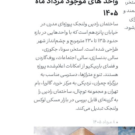
واحد های موجود مرداد ماه
استخر،
مند و
1405
برای
ساختمان رادین ولنجک پروژه‌ای مدرن در
شود.
خیابان پانزدهم است که با واحدهایی در بازه
حدود ۱۳۵ تا ۲۳۰ مترمربع و چشم‌انداز شهر
طراحی شده است. استخر، سونا، جکوزی،
سالن بدنسازی، سالن اجتماعات، روف‌گاردن
و فضای باربیکیو از امکانات اعلام‌شده پروژه
هستند. تنوع متراژها، دسترسی مناسب به
بزرگراه چمران، نزدیکی به مرکز خرید گالریا، بام
تهران و مجموعه توچال، ساختمان رادین را
به گزینه‌ای قابل بررسی در بازار مسکن لوکس
ولنجک تبدیل می‌کند.
• ۸ مرداد ۱۴۰۵