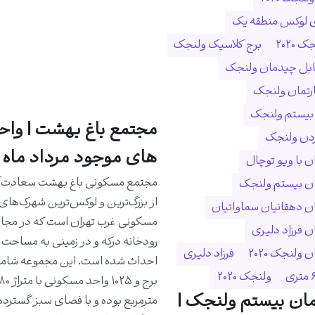
ی لوکس منطقه یک
 ۲۰۲۰
برج کلاسیک ولنجک
ابل چیدمان ولنجک
ارتمان ولنجک
 بیستم ولنجک
مجتمع باغ بهشت | واح
ردن ولنجک
های موجود مرداد ماه 1405
 با ویو توچال
مجتمع مسکونی باغ بهشت سعادت‌آب
ن بیستم ولنجک
از بزرگ‌ترین و لوکس‌ترین شهرک‌های
 دهقانیان سماواتیان
مسکونی غرب تهران است که در مجا
 فرزاد دلیری
ولنجک 2020
فرزاد دلیری
ولنجک ۲۰۲۰
ان بیستم ولنجک |
مترمربع بوده و با فضای سبز گسترده،