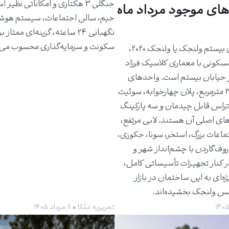
جنگلی ۳ هکتاری و امکاناتی نظیر 
های موجود مرداد ماه
جیم، سالن اجتماعات، سیستم هوش
نگهبانی ۲۴ ساعته، گزینه‌ای ممتاز 
سکونت و سرمایه‌گذاری محسوب می‌
ساختمان بیستم ولنجک یا ولنجک ۲۰۲۰،
مسکونی با معماری کلاسیک فرزاد
 خیابان بیستم است. واحدهای
حدود ۳۰۰ مترمربع، پلان چهارخوابه، سوئیت
راس قابل چیدمان و سه پارکینگ
های اصلی آن هستند. لابی مرتفع،
ماعات بزرگ، استخر، سونا، جکوزی،
روف‌گاردن با چشم‌انداز شهر و
ر کنار تجهیزات تأسیساتی کامل،
ژه‌ای به این ساختمان در بازار
کس ولنجک بخشیده‌اند.
تحریریه ملکا • ۸ مرداد ۱۴۰۵