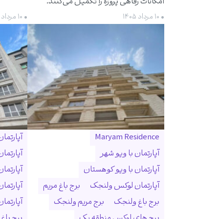
امکانات رفاهی پروژه را تکمیل می‌کنند.
• ۱۰ مرداد ۱۴۰۵
• ۱۰ مرداد ۱۴۰۵
Maryam Residence
آپارتما
آپارتمان با ویو شهر
آپارتما
آپارتمان با ویو کوهستان
آپارتما
آپارتمان لوکس ولنجک
برج باغ مریم
آپارتما
برج باغ ولنجک
برج مریم ولنجک
آپارتمان ۳۰۰ متری ول
برج های لوکس منطقه یک
برج باغ و