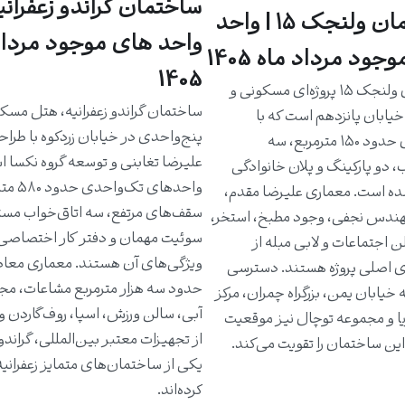
ساختمان گراندو زعفرانیه
ساختمان ولنجک ۱۵ | واحد
واحد های موجود مرداد
جود مرداد ماه 1405
1405
ساختمان ولنجک ۱۵ پروژه‌ای مسکونی و
ساختمان گراندو زعفرانیه، هتل مسک
یابان پانزدهم است که با
پنج‌واحدی در خیابان زردکوه با طرا
واحدهای حدود ۱۵۰ مترمربع، سه
علیرضا تغابنی و توسعه گروه نکسا 
، دو پارکینگ و پلان خانوادگی
واحدهای تک‌و
ه است. معماری علیرضا مقدم،
سقف‌های مرتفع، سه اتاق‌خواب مست
دس نجفی، وجود مطبخ، استخر،
سوئیت مهمان و دفتر کار اختصاصی 
ن اجتماعات و لابی مبله از
ویژگی‌های آن هستند. معماری معاص
ی اصلی پروژه هستند. دسترسی
حدود سه هزار مترمربع مشاعات، مج
خیابان یمن، بزرگراه چمران، مرکز
آبی، سالن ورزش، اسپا، روف‌گاردن و
یا و مجموعه توچال نیز موقعیت
از تجهیزات معتبر بین‌المللی، گراندو ر
ین ساختمان را تقویت می‌کند.
یکی از ساختمان‌های متمایز زعفرانی
کرده‌اند.