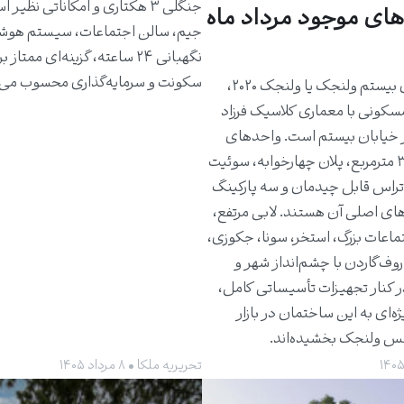
جنگلی ۳ هکتاری و امکاناتی نظیر 
های موجود مرداد ماه
جیم، سالن اجتماعات، سیستم هوش
نگهبانی ۲۴ ساعته، گزینه‌ای ممتاز 
سکونت و سرمایه‌گذاری محسوب می‌
ساختمان بیستم ولنجک یا ولنجک ۲۰۲۰،
مسکونی با معماری کلاسیک فرزاد
 خیابان بیستم است. واحدهای
حدود ۳۰۰ مترمربع، پلان چهارخوابه، سوئیت
راس قابل چیدمان و سه پارکینگ
های اصلی آن هستند. لابی مرتفع،
ماعات بزرگ، استخر، سونا، جکوزی،
روف‌گاردن با چشم‌انداز شهر و
ر کنار تجهیزات تأسیساتی کامل،
ژه‌ای به این ساختمان در بازار
کس ولنجک بخشیده‌اند.
تحریریه ملکا • ۸ مرداد ۱۴۰۵