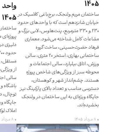
1405
واحد 
ساختمان مریم ولنجک، برج‌باغی کلاسیک در
1405
خیابان شانزدهم است که با واحدهای حدود
۲۳۰ و ۳۳۰ مترمربع، پنت‌هاوس، لابی بزرگ و
پروژه‌ای 
مشاعات کامل شناخته می‌شود. معماری
دلیری در
فرهاد حضرت‌حسینی، ساخت گروه
ساختمانی بهاری، استخر ۲۰ متری، سالن
مستقل، ت
ورزش، اتاق بیلیارد، سالن اجتماعات و
از ویژگی‌
محوطه سبز از ویژگی‌های شاخص پروژه
سالن اجت
هستند. چشم‌انداز شهر و کوهستان،
باشگاه و 
دسترسی مناسب و تعداد بالای پارکینگ نیز
توچال، د
جایگاه ویژه‌ای به این ساختمان در ولنجک
جایگاه وی
بخشیده‌اند.
املاک لو
• ۸ مرداد ۱۴۰۵
• ۸ مرداد ۱۴۰۵