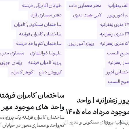
لف زعفرانیه
دفتر معماری دات
خیابان آقابزرگی فرشته
 آدور ریور
لابی هفت متری
دفتر معماری آراد
ساختمان مسکونی کامران
ساختمان کامران فرشته
پروژه آدور ریور
ساختمان کم واحد فرشته
حیح النسب
علیرضا ذوالفقاری
معماری مدرن
ساز زعفرانیه
پروژه کامران فرشته
پژمان جوزی
ختمانی آدور
کوروش دباغ
گوهر کامران
حیح النسب
ساختمان کامران فرشته 
یور زعفرانیه | واحد
واحد های موجود مهر م
جود مرداد ماه 1405
ساختمان کامران فرشته یک پروژه م
 زعفرانیه پروژه‌ای مسکونی و مدرن از
کم‌واحد و معماری‌محور در خیابان آق