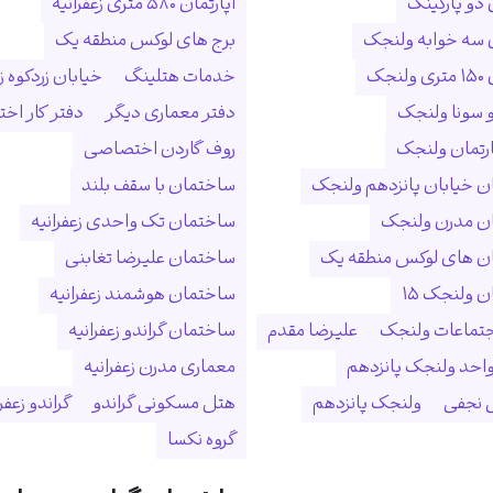
 دو پارکینگ
آپارتمان ۵۸۰ متری زعفرانیه
ن سه خوابه ولنجک
برج های لوکس منطقه یک
نجک
خدمات هتلینگ
خیابان زردکوه زع
 سونا ولنجک
دفتر معماری دیگر
دفتر کار ا
ارتمان ولنجک
روف گاردن اختصاصی
 خیابان پانزدهم ولنجک
ساختمان با سقف بلند
ن مدرن ولنجک
ساختمان تک واحدی زعفرانیه
ن های لوکس منطقه یک
ساختمان علیرضا تغابنی
 ولنجک ۱۵
ساختمان هوشمند زعفرانیه
جتماعات ولنجک
علیرضا مقدم
ساختمان گراندو زعفرانیه
احد ولنجک پانزدهم
معماری مدرن زعفرانیه
نجفی
ولنجک پانزدهم
هتل مسکونی گراندو
گراندو زعفر
گروه نکسا