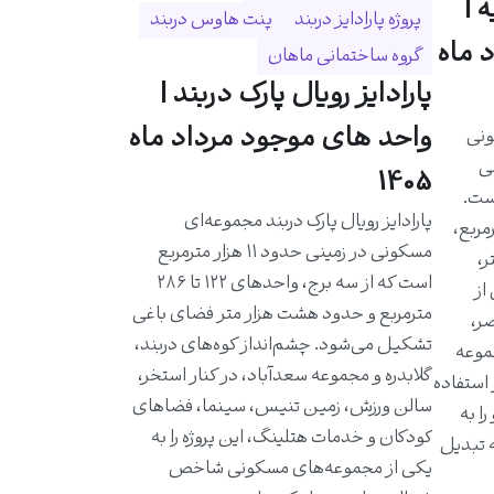
 |
پروژه پارادایز دربند
پنت هاوس دربند
 ماه
گروه ساختمانی ماهان
پارادایز رویال پارک دربند |
واحد های موجود مرداد ماه
ونی
حی
1405
است.
پارادایز رویال پارک دربند مجموعه‌ای
احدی حدود ۵۸۰ مترمربع،
مسکونی در زمینی حدود ۱۱ هزار مترمربع
ر،
است که از سه برج، واحدهای ۱۲۲ تا ۲۸۶
از
مترمربع و حدود هشت هزار متر فضای باغی
ر،
تشکیل می‌شود. چشم‌انداز کوه‌های دربند،
موعه
گلابدره و مجموعه سعدآباد، در کنار استخر،
 استفاده
سالن ورزش، زمین تنیس، سینما، فضاهای
ا به
کودکان و خدمات هتلینگ، این پروژه را به
ه تبدیل
یکی از مجموعه‌های مسکونی شاخص