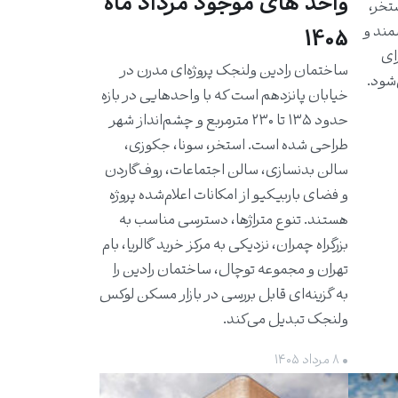
واحد های موجود مرداد ماه
استخر،
مند و
1405
برای
ساختمان رادین ولنجک پروژه‌ای مدرن در
شود.
خیابان پانزدهم است که با واحدهایی در بازه
حدود ۱۳۵ تا ۲۳۰ مترمربع و چشم‌انداز شهر
طراحی شده است. استخر، سونا، جکوزی،
سالن بدنسازی، سالن اجتماعات، روف‌گاردن
و فضای باربیکیو از امکانات اعلام‌شده پروژه
هستند. تنوع متراژها، دسترسی مناسب به
بزرگراه چمران، نزدیکی به مرکز خرید گالریا، بام
تهران و مجموعه توچال، ساختمان رادین را
به گزینه‌ای قابل بررسی در بازار مسکن لوکس
ولنجک تبدیل می‌کند.
• ۸ مرداد ۱۴۰۵