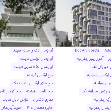
Ado
Dot Architects
آپارتمان تک واحدی فرشته
ر
آدور ریور زعفرانیه
آپارتمان لوکس فرشته
ن خیابان الف
آپارتمان ۵۵۰ متری فرشته
 لوکس زعفرانیه
برج لوکس فرشته
س زعفرانیه
برج های لوکس منطقه یک
ی لوکس منطقه یک
برج کامران فرشته
برج گوهر کامر
گ زعفرانیه
بهرام کلانتری
تراس دبل هایت
رتمان زعفرانیه
جایزه معمار ۱۴۰۰
خرید آپارتمان 