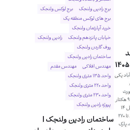
برج رادین ولنجک
برج لوکس ولنجک
برج های لوکس منطقه یک
خرید آپارتمان ولنجک
خیابان پانزدهم ولنجک
رادین ولنجک
روف گاردن ولنجک
د
ساختمان رادین ولنجک
مهندس افلاکی
مهندس مقدم
اد یکی
واحد ۱۳۵ متری ولنجک
واحد ۲۲۰ متری ولنجک
ورت
واحد ۲۳۰ متری ولنجک
رودخانه درکه و در زمینی به مساحت ۹ هکتار
پروژه رادین ولنجک
احداث شده است. این مجموعه شامل ۱۴
برج و ۱۰۲۵ واحد مسکونی با متراژ ۸۰ تا ۲۷۰
ساختمان رادین ولنجک |
 پارک