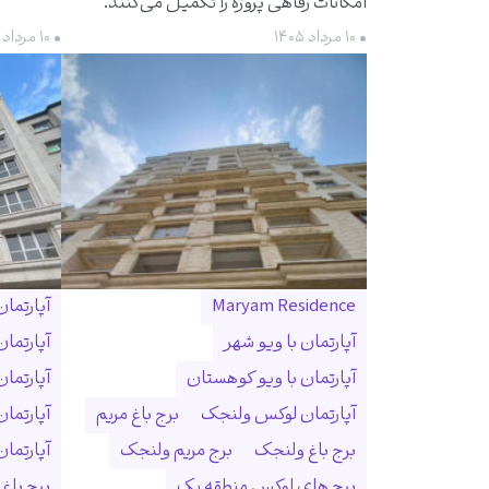
امکانات رفاهی پروژه را تکمیل می‌کنند.
• ۱۰ مرداد ۱۴۰۵
• ۱۰ مرداد ۱۴۰۵
Maryam Residence
آپارتما
آپارتمان با ویو شهر
آپارتما
آپارتمان با ویو کوهستان
آپارتما
آپارتمان لوکس ولنجک
برج باغ مریم
آپارتما
برج باغ ولنجک
برج مریم ولنجک
آپارتمان ۳۰۰ متری ول
برج های لوکس منطقه یک
برج باغ و