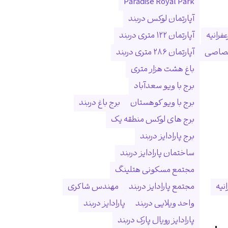
Paradise Royal Park
آپارتمان لوکس دربند
فرانیه
آپارتمان ۱۲۲ متری دربند
ختصاصی
آپارتمان ۲۸۶ متری دربند
باغ هشت هزار متری
برج با ویو سعدآباد
برج با ویو کوهستان
برج باغ دربند
برج های لوکس منطقه یک
برج پارادایز دربند
ساختمان پارادایز دربند
مجتمع مسکونی هتلینگ
انیه
مجتمع پارادایز دربند
مهندس شاکری
واحد ویلایی دربند
پارادایز دربند
پارادایز رویال پارک دربند