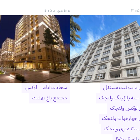
• ۱۰ مرداد ۱۴۰۵
ن با سوئیت مستقل
سعادت آباد
لوکس
ن سه پارکینگ ولنجک
مجتمع باغ بهشت
ن لوکس ولنجک
ن چهارخوابه ولنجک
نجک
لنجک ۲۰۲۰