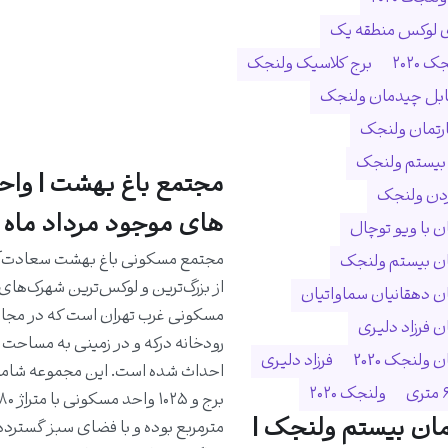
ی لوکس منطقه یک
 ۲۰۲۰
برج کلاسیک ولنجک
ابل چیدمان ولنجک
ارتمان ولنجک
 بیستم ولنجک
مجتمع باغ بهشت | واح
ردن ولنجک
های موجود مرداد ماه 1405
 با ویو توچال
مجتمع مسکونی باغ بهشت سعادت‌آب
ن بیستم ولنجک
از بزرگ‌ترین و لوکس‌ترین شهرک‌های
 دهقانیان سماواتیان
مسکونی غرب تهران است که در مجا
 فرزاد دلیری
ولنجک 2020
فرزاد دلیری
ولنجک ۲۰۲۰
ان بیستم ولنجک |
مترمربع بوده و با فضای سبز گسترده،