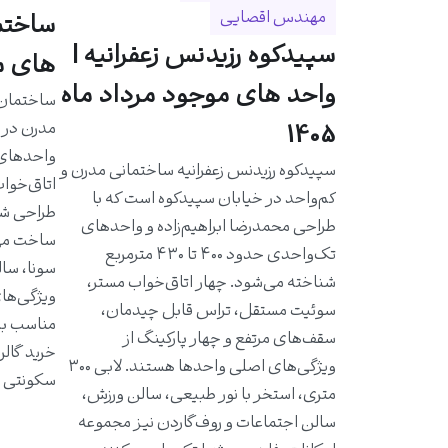
مهندس اقصایی
سپیدکوه رزیدنس زعفرانیه |
های مو
واحد های موجود مرداد ماه
مدرن در خ
1405
سپیدکوه رزیدنس زعفرانیه ساختمانی مدرن و
اتاق‌خواب
کم‌واحد در خیابان سپیدکوه است که با
طراحی شد
طراحی محمدرضا ابراهیم‌زاده و واحدهای
ساخت مهن
تک‌واحدی حدود ۴۰۰ تا ۴۳۰ مترمربع
سونا، سال
شناخته می‌شود. چهار اتاق‌خواب مستر،
ویژگی‌ها
سوئیت مستقل، تراس قابل چیدمان،
مناسب به 
سقف‌های مرتفع و چهار پارکینگ از
خرید گالر
ویژگی‌های اصلی واحدها هستند. لابی ۳۰۰
سکونتی ا
متری، استخر با نور طبیعی، سالن ورزش،
سالن اجتماعات و روف‌گاردن نیز مجموعه