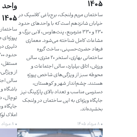
1405
واحد 
ساختمان مریم ولنجک، برج‌باغی کلاسیک در
1405
خیابان شانزدهم است که با واحدهای حدود
۲۳۰ و ۳۳۰ مترمربع، پنت‌هاوس، لابی بزرگ و
پروژه‌ای 
مشاعات کامل شناخته می‌شود. معماری
دلیری در
فرهاد حضرت‌حسینی، ساخت گروه
ساختمانی بهاری، استخر ۲۰ متری، سالن
مستقل، ت
ورزش، اتاق بیلیارد، سالن اجتماعات و
از ویژگی‌
محوطه سبز از ویژگی‌های شاخص پروژه
سالن اجت
هستند. چشم‌انداز شهر و کوهستان،
باشگاه و 
دسترسی مناسب و تعداد بالای پارکینگ نیز
توچال، د
جایگاه ویژه‌ای به این ساختمان در ولنجک
جایگاه وی
بخشیده‌اند.
املاک لو
• ۸ مرداد ۱۴۰۵
• ۸ مرداد ۱۴۰۵