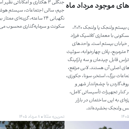
جنگلی ۳ هکتاری و امکاناتی نظیر 
های موجود مرداد ماه
جیم، سالن اجتماعات، سیستم هوش
نگهبانی ۲۴ ساعته، گزینه‌ای ممتاز 
سکونت و سرمایه‌گذاری محسوب می‌
ساختمان بیستم ولنجک یا ولنجک ۲۰۲۰،
مسکونی با معماری کلاسیک فرزاد
 خیابان بیستم است. واحدهای
حدود ۳۰۰ مترمربع، پلان چهارخوابه، سوئیت
راس قابل چیدمان و سه پارکینگ
های اصلی آن هستند. لابی مرتفع،
ماعات بزرگ، استخر، سونا، جکوزی،
روف‌گاردن با چشم‌انداز شهر و
ر کنار تجهیزات تأسیساتی کامل،
ژه‌ای به این ساختمان در بازار
کس ولنجک بخشیده‌اند.
تحریریه ملکا • ۸ مرداد ۱۴۰۵