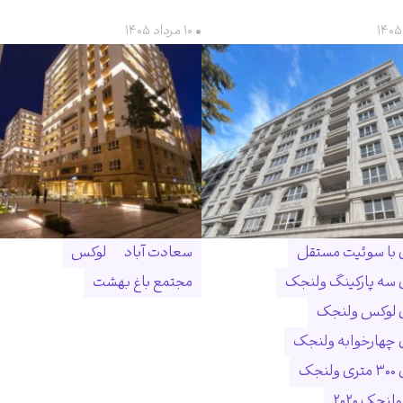
• ۱۰ مرداد ۱۴۰۵
ن با سوئیت مستقل
سعادت آباد
لوکس
ن سه پارکینگ ولنجک
مجتمع باغ بهشت
ن لوکس ولنجک
ن چهارخوابه ولنجک
نجک
لنجک ۲۰۲۰