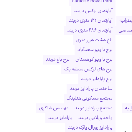
Paradise Royal Park
آپارتمان لوکس دربند
فرانیه
آپارتمان ۱۲۲ متری دربند
ختصاصی
آپارتمان ۲۸۶ متری دربند
باغ هشت هزار متری
برج با ویو سعدآباد
برج با ویو کوهستان
برج باغ دربند
برج های لوکس منطقه یک
برج پارادایز دربند
ساختمان پارادایز دربند
مجتمع مسکونی هتلینگ
انیه
مجتمع پارادایز دربند
مهندس شاکری
واحد ویلایی دربند
پارادایز دربند
پارادایز رویال پارک دربند