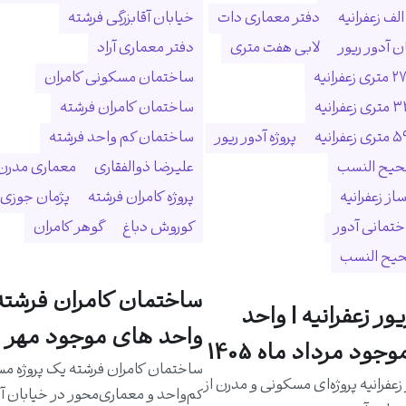
لف زعفرانیه
دفتر معماری دات
خیابان آقابزرگی فرشته
 آدور ریور
لابی هفت متری
دفتر معماری آراد
ساختمان مسکونی کامران
ساختمان کامران فرشته
پروژه آدور ریور
ساختمان کم واحد فرشته
حیح النسب
علیرضا ذوالفقاری
معماری مدرن
ساز زعفرانیه
پروژه کامران فرشته
پژمان جوزی
ختمانی آدور
کوروش دباغ
گوهر کامران
حیح النسب
ساختمان کامران فرشته 
یور زعفرانیه | واحد
واحد های موجود مهر م
جود مرداد ماه 1405
ساختمان کامران فرشته یک پروژه م
 زعفرانیه پروژه‌ای مسکونی و مدرن از
کم‌واحد و معماری‌محور در خیابان آق