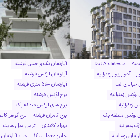
Ado
Dot Architects
آپارتمان تک واحدی فرشته
ر
آدور ریور زعفرانیه
آپارتمان لوکس فرشته
ن خیابان الف
آپارتمان ۵۵۰ متری فرشته
 لوکس زعفرانیه
برج لوکس فرشته
س زعفرانیه
برج های لوکس منطقه یک
ی لوکس منطقه یک
برج کامران فرشته
برج گوهر کامر
گ زعفرانیه
بهرام کلانتری
تراس دبل هایت
رتمان زعفرانیه
جایزه معمار ۱۴۰۰
خرید آپارتمان 