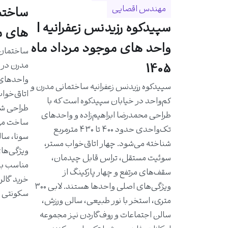
مهندس اقصایی
سپیدکوه رزیدنس زعفرانیه |
های مو
واحد های موجود مرداد ماه
مدرن در خ
1405
سپیدکوه رزیدنس زعفرانیه ساختمانی مدرن و
اتاق‌خواب
کم‌واحد در خیابان سپیدکوه است که با
طراحی شد
طراحی محمدرضا ابراهیم‌زاده و واحدهای
ساخت مهن
تک‌واحدی حدود ۴۰۰ تا ۴۳۰ مترمربع
سونا، سال
شناخته می‌شود. چهار اتاق‌خواب مستر،
ویژگی‌ها
سوئیت مستقل، تراس قابل چیدمان،
مناسب به 
سقف‌های مرتفع و چهار پارکینگ از
خرید گالر
ویژگی‌های اصلی واحدها هستند. لابی ۳۰۰
سکونتی ا
متری، استخر با نور طبیعی، سالن ورزش،
سالن اجتماعات و روف‌گاردن نیز مجموعه