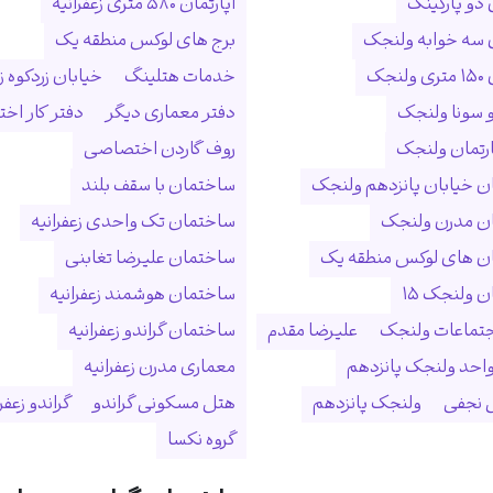
 دو پارکینگ
آپارتمان ۵۸۰ متری زعفرانیه
ن سه خوابه ولنجک
برج های لوکس منطقه یک
نجک
خدمات هتلینگ
خیابان زردکوه زع
 سونا ولنجک
دفتر معماری دیگر
دفتر کار ا
ارتمان ولنجک
روف گاردن اختصاصی
 خیابان پانزدهم ولنجک
ساختمان با سقف بلند
ن مدرن ولنجک
ساختمان تک واحدی زعفرانیه
ن های لوکس منطقه یک
ساختمان علیرضا تغابنی
 ولنجک ۱۵
ساختمان هوشمند زعفرانیه
جتماعات ولنجک
علیرضا مقدم
ساختمان گراندو زعفرانیه
احد ولنجک پانزدهم
معماری مدرن زعفرانیه
نجفی
ولنجک پانزدهم
هتل مسکونی گراندو
گراندو زعفر
گروه نکسا