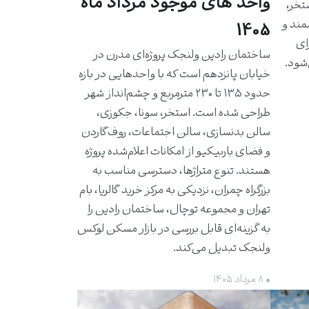
واحد های موجود مرداد ماه
استخر،
مند و
1405
برای
ساختمان رادین ولنجک پروژه‌ای مدرن در
شود.
خیابان پانزدهم است که با واحدهایی در بازه
حدود ۱۳۵ تا ۲۳۰ مترمربع و چشم‌انداز شهر
طراحی شده است. استخر، سونا، جکوزی،
سالن بدنسازی، سالن اجتماعات، روف‌گاردن
و فضای باربیکیو از امکانات اعلام‌شده پروژه
هستند. تنوع متراژها، دسترسی مناسب به
بزرگراه چمران، نزدیکی به مرکز خرید گالریا، بام
تهران و مجموعه توچال، ساختمان رادین را
به گزینه‌ای قابل بررسی در بازار مسکن لوکس
ولنجک تبدیل می‌کند.
• ۸ مرداد ۱۴۰۵