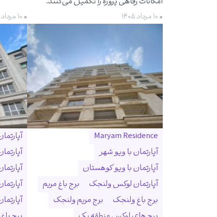
امکانات رفاهی پروژه را تکمیل می‌کنند.
• ۱۰ مرداد ۱۴۰۵
• ۱۰ مرداد ۱۴۰۵
Maryam Residence
آپارتما
آپارتمان با ویو شهر
آپارتما
آپارتمان با ویو کوهستان
آپارتما
آپارتمان لوکس ولنجک
برج باغ مریم
آپارتما
برج باغ ولنجک
برج مریم ولنجک
آپارتمان ۳۰۰ متری ول
برج های لوکس منطقه یک
برج باغ و