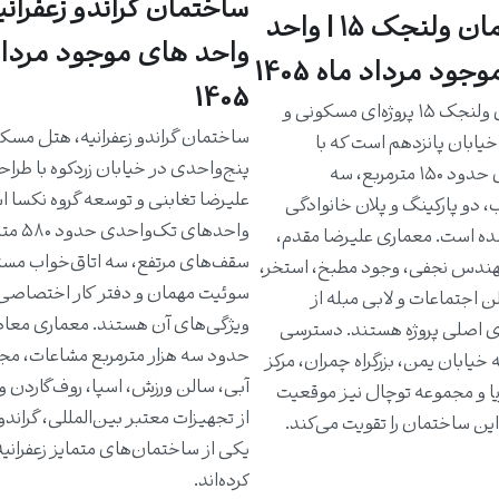
ساختمان گراندو زعفرانیه
ساختمان ولنجک ۱۵ | واحد
واحد های موجود مرداد
جود مرداد ماه 1405
1405
ساختمان ولنجک ۱۵ پروژه‌ای مسکونی و
ساختمان گراندو زعفرانیه، هتل مسک
یابان پانزدهم است که با
پنج‌واحدی در خیابان زردکوه با طرا
واحدهای حدود ۱۵۰ مترمربع، سه
علیرضا تغابنی و توسعه گروه نکسا 
، دو پارکینگ و پلان خانوادگی
واحدهای تک‌و
ه است. معماری علیرضا مقدم،
سقف‌های مرتفع، سه اتاق‌خواب مست
دس نجفی، وجود مطبخ، استخر،
سوئیت مهمان و دفتر کار اختصاصی 
ن اجتماعات و لابی مبله از
ویژگی‌های آن هستند. معماری معاص
ی اصلی پروژه هستند. دسترسی
حدود سه هزار مترمربع مشاعات، مج
خیابان یمن، بزرگراه چمران، مرکز
آبی، سالن ورزش، اسپا، روف‌گاردن و
یا و مجموعه توچال نیز موقعیت
از تجهیزات معتبر بین‌المللی، گراندو ر
ین ساختمان را تقویت می‌کند.
یکی از ساختمان‌های متمایز زعفرانی
کرده‌اند.