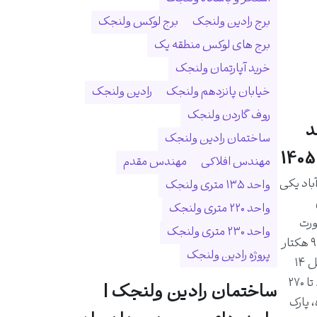
برج رادین ولنجک
برج لوکس ولنجک
برج های لوکس منطقه یک
خرید آپارتمان ولنجک
خیابان پانزدهم ولنجک
رادین ولنجک
روف گاردن ولنجک
د
ساختمان رادین ولنجک
مهندس افلاکی
مهندس مقدم
اد یکی
واحد ۱۳۵ متری ولنجک
واحد ۲۲۰ متری ولنجک
ورت
واحد ۲۳۰ متری ولنجک
رودخانه درکه و در زمینی به مساحت ۹ هکتار
پروژه رادین ولنجک
احداث شده است. این مجموعه شامل ۱۴
برج و ۱۰۲۵ واحد مسکونی با متراژ ۸۰ تا ۲۷۰
ساختمان رادین ولنجک |
 پارک