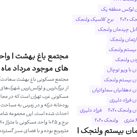
ی لوکس منطقه یک
 ۲۰۲۰
برج کلاسیک ولنجک
ابل چیدمان ولنجک
ارتمان ولنجک
 بیستم ولنجک
مجتمع باغ بهشت | واح
ردن ولنجک
های موجود مرداد ماه 1405
 با ویو توچال
مجتمع مسکونی باغ بهشت سعادت‌آب
ن بیستم ولنجک
از بزرگ‌ترین و لوکس‌ترین شهرک‌های
 دهقانیان سماواتیان
مسکونی غرب تهران است که در مجا
 فرزاد دلیری
ولنجک 2020
فرزاد دلیری
ولنجک ۲۰۲۰
ان بیستم ولنجک |
مترمربع بوده و با فضای سبز گسترده،