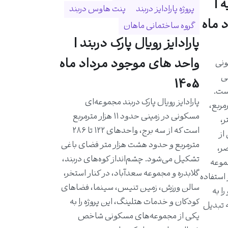
 |
پروژه پارادایز دربند
پنت هاوس دربند
 ماه
گروه ساختمانی ماهان
پارادایز رویال پارک دربند |
واحد های موجود مرداد ماه
ونی
حی
1405
است.
پارادایز رویال پارک دربند مجموعه‌ای
احدی حدود ۵۸۰ مترمربع،
مسکونی در زمینی حدود ۱۱ هزار مترمربع
ر،
است که از سه برج، واحدهای ۱۲۲ تا ۲۸۶
از
مترمربع و حدود هشت هزار متر فضای باغی
ر،
تشکیل می‌شود. چشم‌انداز کوه‌های دربند،
موعه
گلابدره و مجموعه سعدآباد، در کنار استخر،
 استفاده
سالن ورزش، زمین تنیس، سینما، فضاهای
ا به
کودکان و خدمات هتلینگ، این پروژه را به
ه تبدیل
یکی از مجموعه‌های مسکونی شاخص