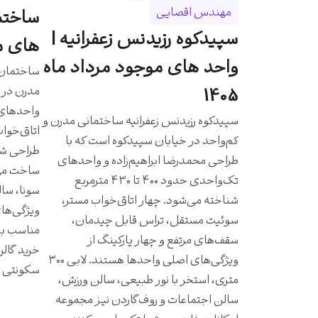
مهندس اقصایی
سپیدکوه رزیدنس زعفرانیه |
های مو
واحد های موجود مرداد ماه
مدرن در خ
1405
سپیدکوه رزیدنس زعفرانیه ساختمانی مدرن و
اتاق‌خواب
کم‌واحد در خیابان سپیدکوه است که با
طراحی شد
طراحی محمدرضا ابراهیم‌زاده و واحدهای
ساخت مهن
تک‌واحدی حدود ۴۰۰ تا ۴۳۰ مترمربع
سونا، سال
شناخته می‌شود. چهار اتاق‌خواب مستر،
ویژگی‌ها
سوئیت مستقل، تراس قابل چیدمان،
مناسب به 
سقف‌های مرتفع و چهار پارکینگ از
خرید گالر
ویژگی‌های اصلی واحدها هستند. لابی ۳۰۰
سکونتی ا
متری، استخر با نور طبیعی، سالن ورزش،
سالن اجتماعات و روف‌گاردن نیز مجموعه