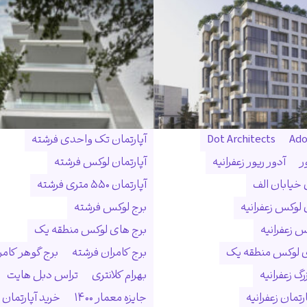
Ado
Dot Architects
آپارتمان تک واحدی فرشته
ر
آدور ریور زعفرانیه
آپارتمان لوکس فرشته
ن خیابان الف
آپارتمان ۵۵۰ متری فرشته
 لوکس زعفرانیه
برج لوکس فرشته
س زعفرانیه
برج های لوکس منطقه یک
ی لوکس منطقه یک
برج کامران فرشته
برج گوهر کامر
گ زعفرانیه
بهرام کلانتری
تراس دبل هایت
رتمان زعفرانیه
جایزه معمار ۱۴۰۰
خرید آپارتمان 