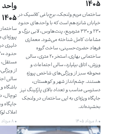
1405
واحد 
ساختمان مریم ولنجک، برج‌باغی کلاسیک در
1405
خیابان شانزدهم است که با واحدهای حدود
۲۳۰ و ۳۳۰ مترمربع، پنت‌هاوس، لابی بزرگ و
پروژه‌ای 
مشاعات کامل شناخته می‌شود. معماری
دلیری در
فرهاد حضرت‌حسینی، ساخت گروه
ساختمانی بهاری، استخر ۲۰ متری، سالن
مستقل، ت
ورزش، اتاق بیلیارد، سالن اجتماعات و
از ویژگی‌
محوطه سبز از ویژگی‌های شاخص پروژه
سالن اجت
هستند. چشم‌انداز شهر و کوهستان،
باشگاه و 
دسترسی مناسب و تعداد بالای پارکینگ نیز
توچال، د
جایگاه ویژه‌ای به این ساختمان در ولنجک
جایگاه وی
بخشیده‌اند.
املاک لو
• ۸ مرداد ۱۴۰۵
• ۸ مرداد ۱۴۰۵