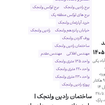
برج رادین ولنجک
برج لوکس ولنجک
برج های لوکس منطقه یک
خرید آپارتمان ولنجک
خیابان پانزدهم ولنجک
رادین ولنجک
روف گاردن ولنجک
د
ساختمان رادین ولنجک
مهندس افلاکی
مهندس مقدم
اد یکی
واحد ۱۳۵ متری ولنجک
واحد ۲۲۰ متری ولنجک
ورت
واحد ۲۳۰ متری ولنجک
رودخانه درکه و در زمینی به مساحت ۹ هکتار
پروژه رادین ولنجک
احداث شده است. این مجموعه شامل ۱۴
برج و ۱۰۲۵ واحد مسکونی با متراژ ۸۰ تا ۲۷۰
ساختمان رادین ولنجک |
 پارک