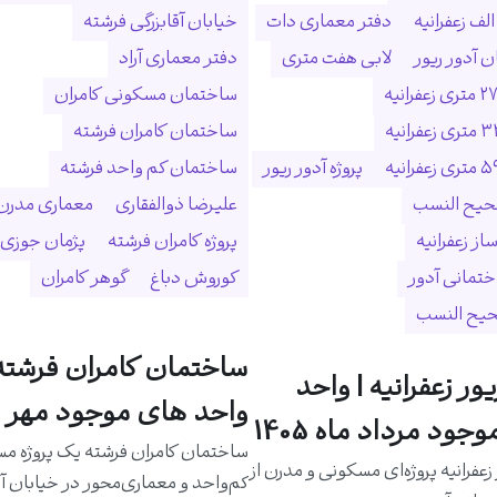
لف زعفرانیه
دفتر معماری دات
خیابان آقابزرگی فرشته
 آدور ریور
لابی هفت متری
دفتر معماری آراد
ساختمان مسکونی کامران
ساختمان کامران فرشته
پروژه آدور ریور
ساختمان کم واحد فرشته
حیح النسب
علیرضا ذوالفقاری
معماری مدرن
ساز زعفرانیه
پروژه کامران فرشته
پژمان جوزی
ختمانی آدور
کوروش دباغ
گوهر کامران
حیح النسب
ساختمان کامران فرشته 
یور زعفرانیه | واحد
واحد های موجود مهر م
جود مرداد ماه 1405
ساختمان کامران فرشته یک پروژه م
 زعفرانیه پروژه‌ای مسکونی و مدرن از
کم‌واحد و معماری‌محور در خیابان آق