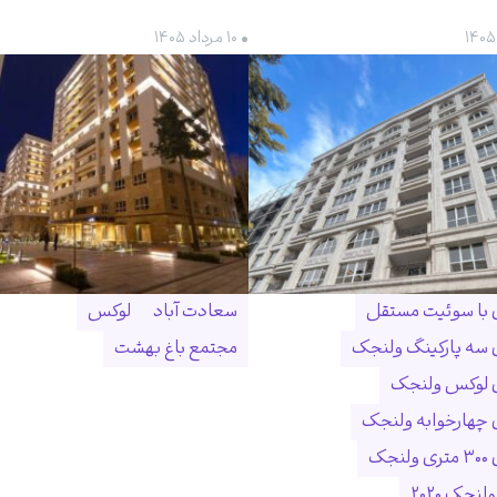
• ۱۰ مرداد ۱۴۰۵
ن با سوئیت مستقل
سعادت آباد
لوکس
ن سه پارکینگ ولنجک
مجتمع باغ بهشت
ن لوکس ولنجک
ن چهارخوابه ولنجک
نجک
لنجک ۲۰۲۰