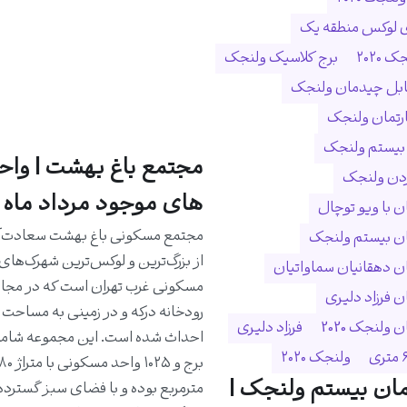
ی لوکس منطقه یک
 ۲۰۲۰
برج کلاسیک ولنجک
ابل چیدمان ولنجک
ارتمان ولنجک
 بیستم ولنجک
مجتمع باغ بهشت | واح
ردن ولنجک
های موجود مرداد ماه 1405
 با ویو توچال
مجتمع مسکونی باغ بهشت سعادت‌آب
ن بیستم ولنجک
از بزرگ‌ترین و لوکس‌ترین شهرک‌های
 دهقانیان سماواتیان
مسکونی غرب تهران است که در مجا
 فرزاد دلیری
ولنجک 2020
فرزاد دلیری
ولنجک ۲۰۲۰
ان بیستم ولنجک |
مترمربع بوده و با فضای سبز گسترده،