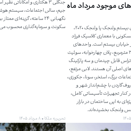
جنگلی ۳ هکتاری و امکاناتی نظیر 
های موجود مرداد ماه
جیم، سالن اجتماعات، سیستم هوش
نگهبانی ۲۴ ساعته، گزینه‌ای ممتاز 
سکونت و سرمایه‌گذاری محسوب می‌
ساختمان بیستم ولنجک یا ولنجک ۲۰۲۰،
مسکونی با معماری کلاسیک فرزاد
 خیابان بیستم است. واحدهای
حدود ۳۰۰ مترمربع، پلان چهارخوابه، سوئیت
راس قابل چیدمان و سه پارکینگ
های اصلی آن هستند. لابی مرتفع،
ماعات بزرگ، استخر، سونا، جکوزی،
روف‌گاردن با چشم‌انداز شهر و
ر کنار تجهیزات تأسیساتی کامل،
ژه‌ای به این ساختمان در بازار
کس ولنجک بخشیده‌اند.
تحریریه ملکا • ۸ مرداد ۱۴۰۵