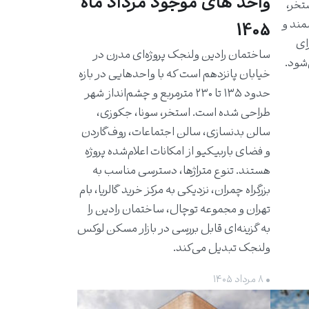
واحد های موجود مرداد ماه
استخر،
مند و
1405
برای
ساختمان رادین ولنجک پروژه‌ای مدرن در
شود.
خیابان پانزدهم است که با واحدهایی در بازه
حدود ۱۳۵ تا ۲۳۰ مترمربع و چشم‌انداز شهر
طراحی شده است. استخر، سونا، جکوزی،
سالن بدنسازی، سالن اجتماعات، روف‌گاردن
و فضای باربیکیو از امکانات اعلام‌شده پروژه
هستند. تنوع متراژها، دسترسی مناسب به
بزرگراه چمران، نزدیکی به مرکز خرید گالریا، بام
تهران و مجموعه توچال، ساختمان رادین را
به گزینه‌ای قابل بررسی در بازار مسکن لوکس
ولنجک تبدیل می‌کند.
• ۸ مرداد ۱۴۰۵