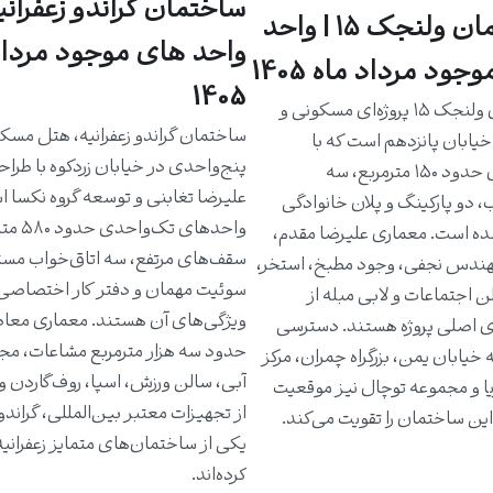
ساختمان گراندو زعفرانیه
ساختمان ولنجک ۱۵ | واحد
واحد های موجود مرداد
جود مرداد ماه 1405
1405
ساختمان ولنجک ۱۵ پروژه‌ای مسکونی و
ساختمان گراندو زعفرانیه، هتل مسک
یابان پانزدهم است که با
پنج‌واحدی در خیابان زردکوه با طرا
واحدهای حدود ۱۵۰ مترمربع، سه
علیرضا تغابنی و توسعه گروه نکسا 
، دو پارکینگ و پلان خانوادگی
واحدهای تک‌و
ه است. معماری علیرضا مقدم،
سقف‌های مرتفع، سه اتاق‌خواب مست
دس نجفی، وجود مطبخ، استخر،
سوئیت مهمان و دفتر کار اختصاصی 
ن اجتماعات و لابی مبله از
ویژگی‌های آن هستند. معماری معاص
ی اصلی پروژه هستند. دسترسی
حدود سه هزار مترمربع مشاعات، مج
خیابان یمن، بزرگراه چمران، مرکز
آبی، سالن ورزش، اسپا، روف‌گاردن و
یا و مجموعه توچال نیز موقعیت
از تجهیزات معتبر بین‌المللی، گراندو ر
ین ساختمان را تقویت می‌کند.
یکی از ساختمان‌های متمایز زعفرانی
کرده‌اند.