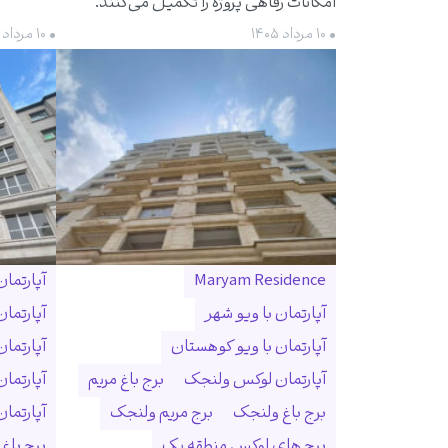
امکانات رفاهی پروژه را تکمیل می‌کنند.
• ۱۰ مرداد ۱۴۰۵
• ۱۰ مرداد ۱۴۰۵
Maryam Residence
آپارتما
آپارتمان با ویو شهر
آپارتما
آپارتمان با ویو کوهستان
آپارتما
آپارتمان لوکس ولنجک
برج باغ مریم
آپارتما
برج باغ ولنجک
برج مریم ولنجک
آپارتمان ۳۰۰ متری ول
برج های لوکس منطقه یک
برج باغ و