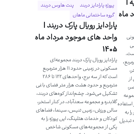
 |
پروژه پارادایز دربند
پنت هاوس دربند
 ماه
گروه ساختمانی ماهان
پارادایز رویال پارک دربند |
واحد های موجود مرداد ماه
ونی
حی
1405
است.
پارادایز رویال پارک دربند مجموعه‌ای
احدی حدود ۵۸۰ مترمربع،
مسکونی در زمینی حدود ۱۱ هزار مترمربع
ر،
است که از سه برج، واحدهای ۱۲۲ تا ۲۸۶
از
مترمربع و حدود هشت هزار متر فضای باغی
ر،
تشکیل می‌شود. چشم‌انداز کوه‌های دربند،
موعه
گلابدره و مجموعه سعدآباد، در کنار استخر،
 استفاده
سالن ورزش، زمین تنیس، سینما، فضاهای
ا به
کودکان و خدمات هتلینگ، این پروژه را به
ه تبدیل
یکی از مجموعه‌های مسکونی شاخص