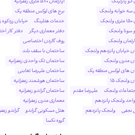
 دو پارکینگ
آپارتمان ۵۸۰ متری زعفرانیه
ن سه خوابه ولنجک
برج های لوکس منطقه یک
نجک
خدمات هتلینگ
خیابان زردکوه زع
 سونا ولنجک
دفتر معماری دیگر
دفتر کار ا
ارتمان ولنجک
روف گاردن اختصاصی
 خیابان پانزدهم ولنجک
ساختمان با سقف بلند
ن مدرن ولنجک
ساختمان تک واحدی زعفرانیه
ن های لوکس منطقه یک
ساختمان علیرضا تغابنی
 ولنجک ۱۵
ساختمان هوشمند زعفرانیه
جتماعات ولنجک
علیرضا مقدم
ساختمان گراندو زعفرانیه
احد ولنجک پانزدهم
معماری مدرن زعفرانیه
نجفی
ولنجک پانزدهم
هتل مسکونی گراندو
گراندو زعفر
گروه نکسا