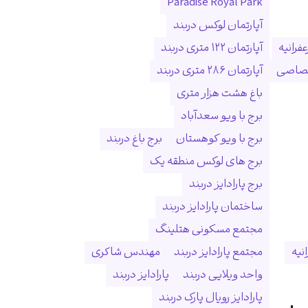
Paradise Royal Park
آپارتمان لوکس دربند
فرانیه
آپارتمان ۱۲۲ متری دربند
ختصاصی
آپارتمان ۲۸۶ متری دربند
باغ هشت هزار متری
برج با ویو سعدآباد
برج با ویو کوهستان
برج باغ دربند
برج های لوکس منطقه یک
برج پارادایز دربند
ساختمان پارادایز دربند
مجتمع مسکونی هتلینگ
انیه
مجتمع پارادایز دربند
مهندس شاکری
واحد ویلایی دربند
پارادایز دربند
پارادایز رویال پارک دربند