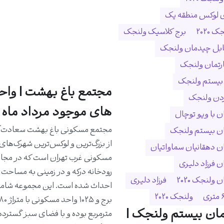
ی لوکس منطقه یک
 ۲۰۲۰
برج کلاسیک ولنجک
ابل چیدمان ولنجک
ارتمان ولنجک
 بیستم ولنجک
مجتمع باغ بهشت | واح
ردن ولنجک
های موجود مرداد ماه 1405
 با ویو توچال
مجتمع مسکونی باغ بهشت سعادت‌آب
ن بیستم ولنجک
از بزرگ‌ترین و لوکس‌ترین شهرک‌های
 دهقانیان سماواتیان
مسکونی غرب تهران است که در مجا
 فرزاد دلیری
ولنجک 2020
فرزاد دلیری
ولنجک ۲۰۲۰
ان بیستم ولنجک |
مترمربع بوده و با فضای سبز گسترده،