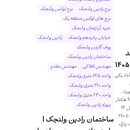
برج رادین ولنجک
برج لوکس ولنجک
برج های لوکس منطقه یک
خرید آپارتمان ولنجک
خیابان پانزدهم ولنجک
رادین ولنجک
روف گاردن ولنجک
د
ساختمان رادین ولنجک
مهندس افلاکی
مهندس مقدم
اد یکی
واحد ۱۳۵ متری ولنجک
واحد ۲۲۰ متری ولنجک
ورت
واحد ۲۳۰ متری ولنجک
رودخانه درکه و در زمینی به مساحت ۹ هکتار
پروژه رادین ولنجک
احداث شده است. این مجموعه شامل ۱۴
برج و ۱۰۲۵ واحد مسکونی با متراژ ۸۰ تا ۲۷۰
ساختمان رادین ولنجک |
 پارک