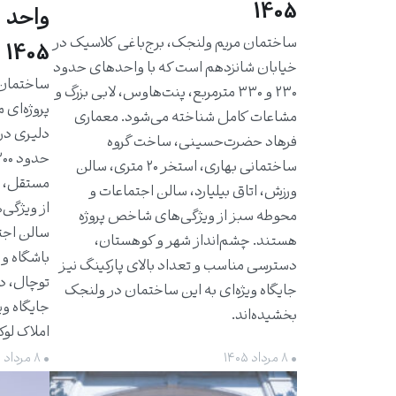
1405
واحد 
ساختمان مریم ولنجک، برج‌باغی کلاسیک در
1405
خیابان شانزدهم است که با واحدهای حدود
۲۳۰ و ۳۳۰ مترمربع، پنت‌هاوس، لابی بزرگ و
پروژه‌ای 
مشاعات کامل شناخته می‌شود. معماری
دلیری در
فرهاد حضرت‌حسینی، ساخت گروه
ساختمانی بهاری، استخر ۲۰ متری، سالن
مستقل، ت
ورزش، اتاق بیلیارد، سالن اجتماعات و
از ویژگی‌
محوطه سبز از ویژگی‌های شاخص پروژه
سالن اجت
هستند. چشم‌انداز شهر و کوهستان،
باشگاه و 
دسترسی مناسب و تعداد بالای پارکینگ نیز
توچال، د
جایگاه ویژه‌ای به این ساختمان در ولنجک
جایگاه وی
بخشیده‌اند.
املاک لو
• ۸ مرداد ۱۴۰۵
• ۸ مرداد ۱۴۰۵