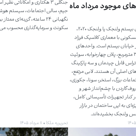
جنگلی ۳ هکتاری و امکاناتی نظیر 
های موجود مرداد ماه
جیم، سالن اجتماعات، سیستم هوش
نگهبانی ۲۴ ساعته، گزینه‌ای ممتاز 
سکونت و سرمایه‌گذاری محسوب می‌
ساختمان بیستم ولنجک یا ولنجک ۲۰۲۰،
مسکونی با معماری کلاسیک فرزاد
 خیابان بیستم است. واحدهای
حدود ۳۰۰ مترمربع، پلان چهارخوابه، سوئیت
راس قابل چیدمان و سه پارکینگ
های اصلی آن هستند. لابی مرتفع،
ماعات بزرگ، استخر، سونا، جکوزی،
روف‌گاردن با چشم‌انداز شهر و
ر کنار تجهیزات تأسیساتی کامل،
ژه‌ای به این ساختمان در بازار
کس ولنجک بخشیده‌اند.
تحریریه ملکا • ۸ مرداد ۱۴۰۵