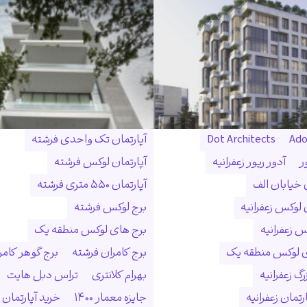
Ado
Dot Architects
آپارتمان تک واحدی فرشته
ر
آدور ریور زعفرانیه
آپارتمان لوکس فرشته
ن خیابان الف
آپارتمان ۵۵۰ متری فرشته
 لوکس زعفرانیه
برج لوکس فرشته
س زعفرانیه
برج های لوکس منطقه یک
ی لوکس منطقه یک
برج کامران فرشته
برج گوهر کامر
گ زعفرانیه
بهرام کلانتری
تراس دبل هایت
رتمان زعفرانیه
جایزه معمار ۱۴۰۰
خرید آپارتمان 