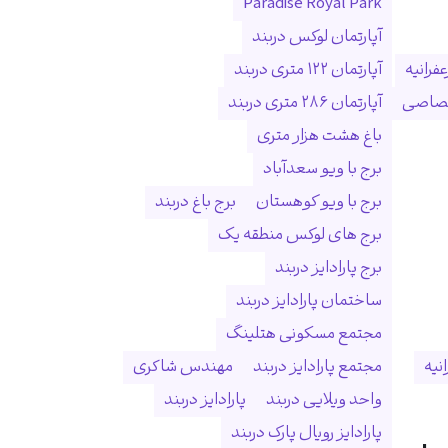
Paradise Royal Park
آپارتمان لوکس دربند
فرانیه
آپارتمان ۱۲۲ متری دربند
ختصاصی
آپارتمان ۲۸۶ متری دربند
باغ هشت هزار متری
برج با ویو سعدآباد
برج با ویو کوهستان
برج باغ دربند
برج های لوکس منطقه یک
برج پارادایز دربند
ساختمان پارادایز دربند
مجتمع مسکونی هتلینگ
انیه
مجتمع پارادایز دربند
مهندس شاکری
واحد ویلایی دربند
پارادایز دربند
پارادایز رویال پارک دربند