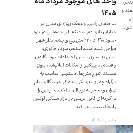
واحد های موجود مرداد ماه
استخر،
مند و
1405
برای
ساختمان رادین ولنجک پروژه‌ای مدرن در
شود.
خیابان پانزدهم است که با واحدهایی در بازه
حدود ۱۳۵ تا ۲۳۰ مترمربع و چشم‌انداز شهر
طراحی شده است. استخر، سونا، جکوزی،
سالن بدنسازی، سالن اجتماعات، روف‌گاردن
و فضای باربیکیو از امکانات اعلام‌شده پروژه
هستند. تنوع متراژها، دسترسی مناسب به
بزرگراه چمران، نزدیکی به مرکز خرید گالریا، بام
تهران و مجموعه توچال، ساختمان رادین را
به گزینه‌ای قابل بررسی در بازار مسکن لوکس
ولنجک تبدیل می‌کند.
• ۸ مرداد ۱۴۰۵