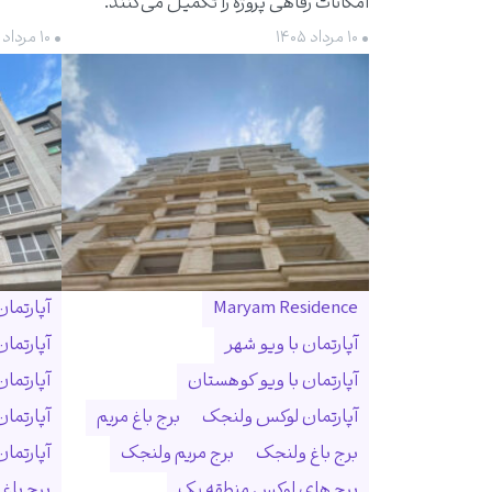
امکانات رفاهی پروژه را تکمیل می‌کنند.
• ۱۰ مرداد ۱۴۰۵
• ۱۰ مرداد ۱۴۰۵
Maryam Residence
آپارتما
آپارتمان با ویو شهر
آپارتما
آپارتمان با ویو کوهستان
آپارتما
آپارتمان لوکس ولنجک
برج باغ مریم
آپارتما
برج باغ ولنجک
برج مریم ولنجک
آپارتمان ۳۰۰ متری ول
برج های لوکس منطقه یک
برج باغ و