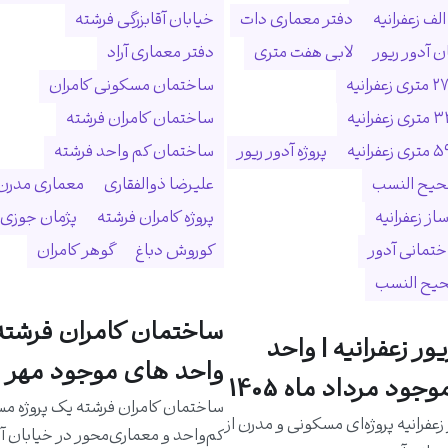
لف زعفرانیه
دفتر معماری دات
خیابان آقابزرگی فرشته
 آدور ریور
لابی هفت متری
دفتر معماری آراد
ساختمان مسکونی کامران
ساختمان کامران فرشته
پروژه آدور ریور
ساختمان کم واحد فرشته
حیح النسب
علیرضا ذوالفقاری
معماری مدرن
ساز زعفرانیه
پروژه کامران فرشته
پژمان جوزی
ختمانی آدور
کوروش دباغ
گوهر کامران
حیح النسب
ساختمان کامران فرشته 
یور زعفرانیه | واحد
واحد های موجود مهر م
جود مرداد ماه 1405
ساختمان کامران فرشته یک پروژه م
 زعفرانیه پروژه‌ای مسکونی و مدرن از
کم‌واحد و معماری‌محور در خیابان آق