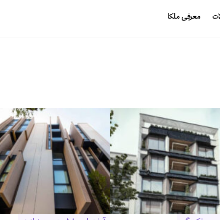
ات
معرفی ملکا