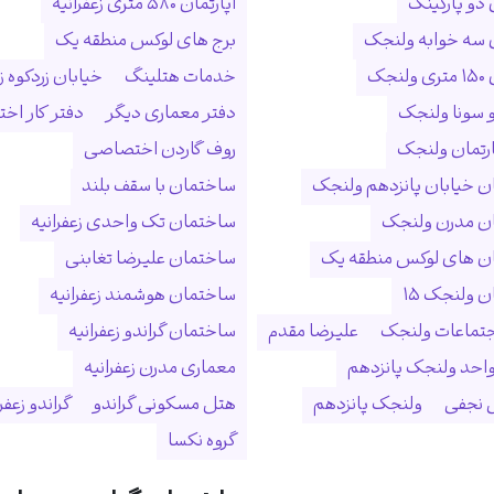
 دو پارکینگ
آپارتمان ۵۸۰ متری زعفرانیه
ن سه خوابه ولنجک
برج های لوکس منطقه یک
نجک
خدمات هتلینگ
خیابان زردکوه زع
 سونا ولنجک
دفتر معماری دیگر
دفتر کار ا
ارتمان ولنجک
روف گاردن اختصاصی
 خیابان پانزدهم ولنجک
ساختمان با سقف بلند
ن مدرن ولنجک
ساختمان تک واحدی زعفرانیه
ن های لوکس منطقه یک
ساختمان علیرضا تغابنی
 ولنجک ۱۵
ساختمان هوشمند زعفرانیه
جتماعات ولنجک
علیرضا مقدم
ساختمان گراندو زعفرانیه
احد ولنجک پانزدهم
معماری مدرن زعفرانیه
نجفی
ولنجک پانزدهم
هتل مسکونی گراندو
گراندو زعفر
گروه نکسا