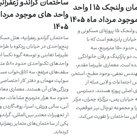
ساختمان گراندو زعفرانیه
ساختمان ولنجک ۱۵ | واحد
واحد های موجود مرداد
جود مرداد ماه 1405
1405
ساختمان ولنجک ۱۵ پروژه‌ای مسکونی و
ساختمان گراندو زعفرانیه، هتل مسک
یابان پانزدهم است که با
پنج‌واحدی در خیابان زردکوه با طرا
واحدهای حدود ۱۵۰ مترمربع، سه
علیرضا تغابنی و توسعه گروه نکسا 
، دو پارکینگ و پلان خانوادگی
واحدهای تک‌و
ه است. معماری علیرضا مقدم،
سقف‌های مرتفع، سه اتاق‌خواب مست
دس نجفی، وجود مطبخ، استخر،
سوئیت مهمان و دفتر کار اختصاصی 
ن اجتماعات و لابی مبله از
ویژگی‌های آن هستند. معماری معاص
ی اصلی پروژه هستند. دسترسی
حدود سه هزار مترمربع مشاعات، مج
خیابان یمن، بزرگراه چمران، مرکز
آبی، سالن ورزش، اسپا، روف‌گاردن و
یا و مجموعه توچال نیز موقعیت
از تجهیزات معتبر بین‌المللی، گراندو ر
ین ساختمان را تقویت می‌کند.
یکی از ساختمان‌های متمایز زعفرانی
کرده‌اند.