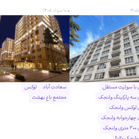
• ۱۰ مرداد ۱۴۰۵
ن با سوئیت مستقل
سعادت آباد
لوکس
ن سه پارکینگ ولنجک
مجتمع باغ بهشت
ن لوکس ولنجک
ن چهارخوابه ولنجک
نجک
لنجک ۲۰۲۰