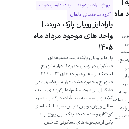
 |
پروژه پارادایز دربند
پنت هاوس دربند
 ماه
گروه ساختمانی ماهان
پارادایز رویال پارک دربند |
واحد های موجود مرداد ماه
ونی
حی
1405
است.
پارادایز رویال پارک دربند مجموعه‌ای
احدی حدود ۵۸۰ مترمربع،
مسکونی در زمینی حدود ۱۱ هزار مترمربع
ر،
است که از سه برج، واحدهای ۱۲۲ تا ۲۸۶
از
مترمربع و حدود هشت هزار متر فضای باغی
ر،
تشکیل می‌شود. چشم‌انداز کوه‌های دربند،
موعه
گلابدره و مجموعه سعدآباد، در کنار استخر،
 استفاده
سالن ورزش، زمین تنیس، سینما، فضاهای
ا به
کودکان و خدمات هتلینگ، این پروژه را به
ه تبدیل
یکی از مجموعه‌های مسکونی شاخص