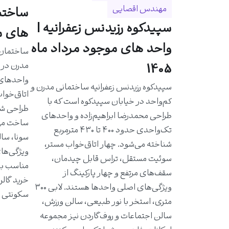
مهندس اقصایی
سپیدکوه رزیدنس زعفرانیه |
های مو
واحد های موجود مرداد ماه
مدرن در خ
1405
سپیدکوه رزیدنس زعفرانیه ساختمانی مدرن و
اتاق‌خواب
کم‌واحد در خیابان سپیدکوه است که با
طراحی شد
طراحی محمدرضا ابراهیم‌زاده و واحدهای
ساخت مهن
تک‌واحدی حدود ۴۰۰ تا ۴۳۰ مترمربع
سونا، سال
شناخته می‌شود. چهار اتاق‌خواب مستر،
ویژگی‌ها
سوئیت مستقل، تراس قابل چیدمان،
مناسب به 
سقف‌های مرتفع و چهار پارکینگ از
خرید گالر
ویژگی‌های اصلی واحدها هستند. لابی ۳۰۰
سکونتی ا
متری، استخر با نور طبیعی، سالن ورزش،
سالن اجتماعات و روف‌گاردن نیز مجموعه