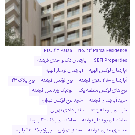
PLQ.23 Parsa
No. 23 Parsa Residence
SEFI Properties
آپارتمان تک واحدی فرشته
آپارتمان لوکس الهیه
آپارتمان نوساز الهیه
آپارتمان ۴۵۰ متری فرشته
برج لوکس فرشته
برج پلاک ۲۳
برج‌های لوکس منطقه یک
بوتیک رزیدنس فرشته
خرید آپارتمان فرشته
خرید برج لوکس تهران
خیابان پارسا فرشته
دفتر هادی تهرانی
ساختمان برنددار فرشته
ساختمان پلاک ۲۳ پارسا
معماری مدرن فرشته
هادی تهرانی
پروژه پلاک ۲۳ پارسا