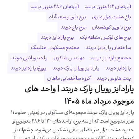
آپارتمان ۱۲۲ متری دربند
آپارتمان ۲۸۶ متری دربند
باغ هشت هزار متری
برج با ویو سعدآباد
برج با ویو کوهستان
برج باغ دربند
برج های لوکس منطقه یک
برج پارادایز دربند
ساختمان پارادایز دربند
مجتمع مسکونی هتلینگ
مجتمع پارادایز دربند
مهندس شاکری
واحد ویلایی دربند
پارادایز دربند
پارادایز رویال پارک دربند
پروژه پارادایز دربند
پنت هاوس دربند
گروه ساختمانی ماهان
پارادایز رویال پارک دربند | واحد های
موجود مرداد ماه 1405
پارادایز رویال پارک دربند مجموعه‌ای مسکونی در زمینی حدود ۱۱
هزار مترمربع است که از سه برج، واحدهای ۱۲۲ تا ۲۸۶ مترمربع و
حدود هشت هزار متر فضای باغی تشکیل می‌شود. چشم‌انداز
کوه‌های دربند، گلابدره و مجموعه سعدآباد، در کنار استخر، سالن