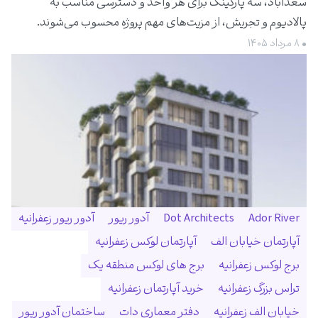
سعدآباد، سه پارکینگ برای هر واحد و دسترسی مناسب به
پالادیوم و تجریش، از مزیت‌های مهم پروژه محسوب می‌شوند.
• ۸ مرداد ۱۴۰۵
Ador River
Dot Architects
آدور ریور
آدور ریور زعفرانیه
آپارتمان خیابان الف
آپارتمان لوکس زعفرانیه
برج لوکس زعفرانیه
برج های لوکس منطقه یک
تراس بزرگ زعفرانیه
خرید آپارتمان زعفرانیه
خیابان الف زعفرانیه
دفتر معماری دات
ساختمان آدور ریور