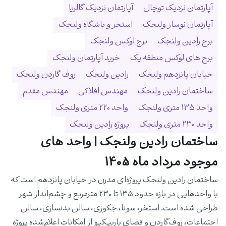
آپارتمان نزدیک توچال
آپارتمان نزدیک گالریا
آپارتمان نوساز ولنجک
استخر و باشگاه ولنجک
برج رادین ولنجک
برج لوکس ولنجک
برج های لوکس منطقه یک
خرید آپارتمان ولنجک
خیابان پانزدهم ولنجک
رادین ولنجک
روف گاردن ولنجک
ساختمان رادین ولنجک
مهندس افلاکی
مهندس مقدم
واحد ۱۳۵ متری ولنجک
واحد ۲۲۰ متری ولنجک
واحد ۲۳۰ متری ولنجک
پروژه رادین ولنجک
ساختمان رادین ولنجک | واحد های
موجود مرداد ماه 1405
ساختمان رادین ولنجک پروژه‌ای مدرن در خیابان پانزدهم است که
با واحدهایی در بازه حدود ۱۳۵ تا ۲۳۰ مترمربع و چشم‌انداز شهر
طراحی شده است. استخر، سونا، جکوزی، سالن بدنسازی، سالن
اجتماعات، روف‌گاردن و فضای باربیکیو از امکانات اعلام‌شده پروژه