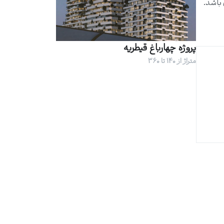
باشد.
پروژه چهارباغ قیطریه
متراژ از 140 تا 360