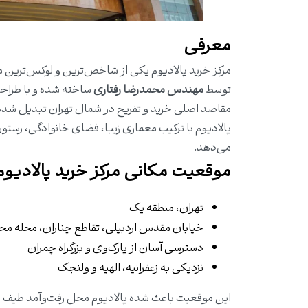
معرفی
مرکز خرید پالادیوم یکی از شاخص‌ترین و لوکس‌ترین مر
توسط
مهندس محمدرضا رفتاری
ساخته شده و با طراحی
مقاصد اصلی خرید و تفریح در شمال تهران تبدیل شده
پالادیوم با ترکیب معماری زیبا، فضای خانوادگی، رستور
می‌دهد.
موقعیت مکانی
مرکز خرید پالادیوم
تهران، منطقه یک
خیابان مقدس اردبیلی، تقاطع چناران، محله مح
دسترسی آسان از پارک‌وی و بزرگراه چمران
نزدیکی به زعفرانیه
،
الهیه
و ولنجک
این موقعیت باعث شده پالادیوم محل رفت‌وآمد طیف وس