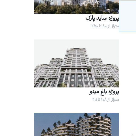
پروژه ساید پارک
متراژ از 80 تا 250
پروژه باغ مینو
متراژ از 108 تا 211