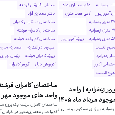
لف زعفرانیه
دفتر معماری دات
خیابان آقابزرگی فرشته
 آدور ریور
لابی هفت متری
دفتر معماری آراد
ساختمان مسکونی کامران
ساختمان کامران فرشته
پروژه آدور ریور
ساختمان کم واحد فرشته
حیح النسب
علیرضا ذوالفقاری
معماری مدرن
ساز زعفرانیه
پروژه کامران فرشته
پژمان جوزی
ختمانی آدور
کوروش دباغ
گوهر کامران
حیح النسب
ساختمان کامران فرشته 
یور زعفرانیه | واحد
واحد های موجود مهر م
جود مرداد ماه 1405
ساختمان کامران فرشته یک پروژه م
 زعفرانیه پروژه‌ای مسکونی و مدرن از
کم‌واحد و معماری‌محور در خیابان آق