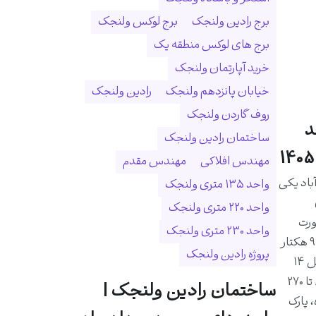
برج رادین ولنجک
برج لوکس ولنجک
برج های لوکس منطقه یک
خرید آپارتمان ولنجک
خیابان پانزدهم ولنجک
رادین ولنجک
روف گاردن ولنجک
د
ساختمان رادین ولنجک
مهندس افلاکی
مهندس مقدم
اد یکی
واحد ۱۳۵ متری ولنجک
واحد ۲۲۰ متری ولنجک
ورت
واحد ۲۳۰ متری ولنجک
رودخانه درکه و در زمینی به مساحت ۹ هکتار
پروژه رادین ولنجک
احداث شده است. این مجموعه شامل ۱۴
برج و ۱۰۲۵ واحد مسکونی با متراژ ۸۰ تا ۲۷۰
ساختمان رادین ولنجک |
 پارک