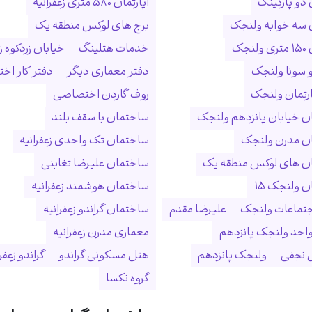
 دو پارکینگ
آپارتمان ۵۸۰ متری زعفرانیه
ن سه خوابه ولنجک
برج های لوکس منطقه یک
نجک
خدمات هتلینگ
خیابان زردکوه زع
 سونا ولنجک
دفتر معماری دیگر
دفتر کار ا
ارتمان ولنجک
روف گاردن اختصاصی
 خیابان پانزدهم ولنجک
ساختمان با سقف بلند
ن مدرن ولنجک
ساختمان تک واحدی زعفرانیه
ن های لوکس منطقه یک
ساختمان علیرضا تغابنی
 ولنجک ۱۵
ساختمان هوشمند زعفرانیه
جتماعات ولنجک
علیرضا مقدم
ساختمان گراندو زعفرانیه
احد ولنجک پانزدهم
معماری مدرن زعفرانیه
نجفی
ولنجک پانزدهم
هتل مسکونی گراندو
گراندو زعفر
گروه نکسا