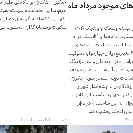
جنگلی ۳ هکتاری و امکاناتی نظیر 
های موجود مرداد ماه
جیم، سالن اجتماعات، سیستم هوش
نگهبانی ۲۴ ساعته، گزینه‌ای ممتاز 
سکونت و سرمایه‌گذاری محسوب می‌
ساختمان بیستم ولنجک یا ولنجک ۲۰۲۰،
مسکونی با معماری کلاسیک فرزاد
 خیابان بیستم است. واحدهای
حدود ۳۰۰ مترمربع، پلان چهارخوابه، سوئیت
راس قابل چیدمان و سه پارکینگ
های اصلی آن هستند. لابی مرتفع،
ماعات بزرگ، استخر، سونا، جکوزی،
روف‌گاردن با چشم‌انداز شهر و
ر کنار تجهیزات تأسیساتی کامل،
ژه‌ای به این ساختمان در بازار
کس ولنجک بخشیده‌اند.
تحریریه ملکا • ۸ مرداد ۱۴۰۵