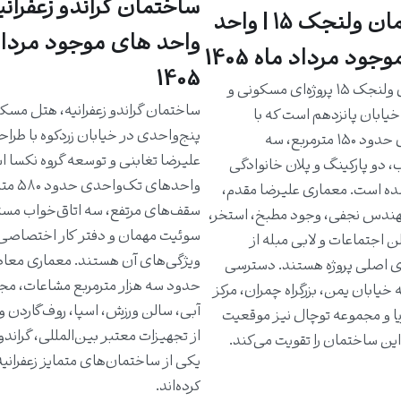
ساختمان گراندو زعفرانیه
ساختمان ولنجک ۱۵ | واحد
واحد های موجود مرداد
جود مرداد ماه 1405
1405
ساختمان ولنجک ۱۵ پروژه‌ای مسکونی و
ساختمان گراندو زعفرانیه، هتل مسک
یابان پانزدهم است که با
پنج‌واحدی در خیابان زردکوه با طرا
واحدهای حدود ۱۵۰ مترمربع، سه
علیرضا تغابنی و توسعه گروه نکسا 
، دو پارکینگ و پلان خانوادگی
واحدهای تک‌و
ه است. معماری علیرضا مقدم،
سقف‌های مرتفع، سه اتاق‌خواب مست
دس نجفی، وجود مطبخ، استخر،
سوئیت مهمان و دفتر کار اختصاصی 
ن اجتماعات و لابی مبله از
ویژگی‌های آن هستند. معماری معاص
ی اصلی پروژه هستند. دسترسی
حدود سه هزار مترمربع مشاعات، مج
خیابان یمن، بزرگراه چمران، مرکز
آبی، سالن ورزش، اسپا، روف‌گاردن و
یا و مجموعه توچال نیز موقعیت
از تجهیزات معتبر بین‌المللی، گراندو ر
ین ساختمان را تقویت می‌کند.
یکی از ساختمان‌های متمایز زعفرانی
کرده‌اند.