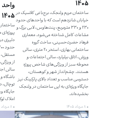
1405
واحد 
ساختمان مریم ولنجک، برج‌باغی کلاسیک در
1405
خیابان شانزدهم است که با واحدهای حدود
۲۳۰ و ۳۳۰ مترمربع، پنت‌هاوس، لابی بزرگ و
پروژه‌ای 
مشاعات کامل شناخته می‌شود. معماری
دلیری در
فرهاد حضرت‌حسینی، ساخت گروه
ساختمانی بهاری، استخر ۲۰ متری، سالن
مستقل، ت
ورزش، اتاق بیلیارد، سالن اجتماعات و
از ویژگی‌
محوطه سبز از ویژگی‌های شاخص پروژه
سالن اجت
هستند. چشم‌انداز شهر و کوهستان،
باشگاه و 
دسترسی مناسب و تعداد بالای پارکینگ نیز
توچال، د
جایگاه ویژه‌ای به این ساختمان در ولنجک
جایگاه وی
بخشیده‌اند.
املاک لو
• ۸ مرداد ۱۴۰۵
• ۸ مرداد ۱۴۰۵