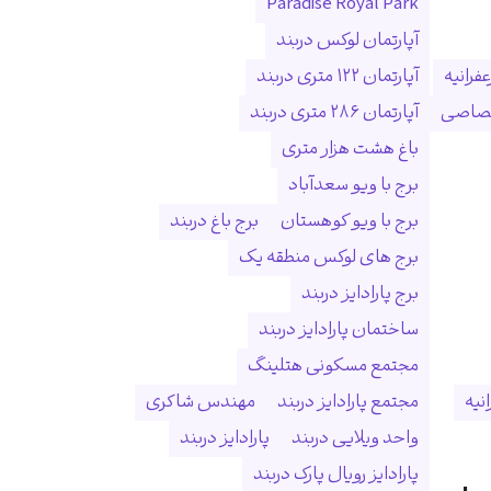
Paradise Royal Park
آپارتمان لوکس دربند
فرانیه
آپارتمان ۱۲۲ متری دربند
ختصاصی
آپارتمان ۲۸۶ متری دربند
باغ هشت هزار متری
برج با ویو سعدآباد
برج با ویو کوهستان
برج باغ دربند
برج های لوکس منطقه یک
برج پارادایز دربند
ساختمان پارادایز دربند
مجتمع مسکونی هتلینگ
انیه
مجتمع پارادایز دربند
مهندس شاکری
واحد ویلایی دربند
پارادایز دربند
پارادایز رویال پارک دربند