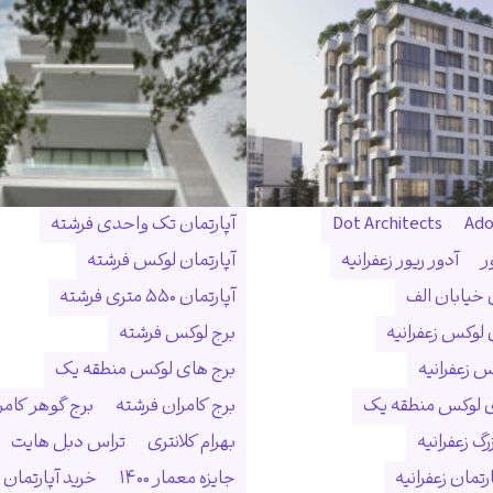
Ado
Dot Architects
آپارتمان تک واحدی فرشته
ر
آدور ریور زعفرانیه
آپارتمان لوکس فرشته
ن خیابان الف
آپارتمان ۵۵۰ متری فرشته
 لوکس زعفرانیه
برج لوکس فرشته
س زعفرانیه
برج های لوکس منطقه یک
ی لوکس منطقه یک
برج کامران فرشته
برج گوهر کامر
گ زعفرانیه
بهرام کلانتری
تراس دبل هایت
رتمان زعفرانیه
جایزه معمار ۱۴۰۰
خرید آپارتمان 