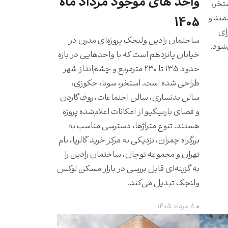
واحد های موجود مرداد ماه
استخر،
مند و
1405
برای
ساختمان رادین ولنجک پروژه‌ای مدرن در
شود.
خیابان پانزدهم است که با واحدهایی در بازه
حدود ۱۳۵ تا ۲۳۰ مترمربع و چشم‌انداز شهر
طراحی شده است. استخر، سونا، جکوزی،
سالن بدنسازی، سالن اجتماعات، روف‌گاردن
و فضای باربیکیو از امکانات اعلام‌شده پروژه
هستند. تنوع متراژها، دسترسی مناسب به
بزرگراه چمران، نزدیکی به مرکز خرید گالریا، بام
تهران و مجموعه توچال، ساختمان رادین را
به گزینه‌ای قابل بررسی در بازار مسکن لوکس
ولنجک تبدیل می‌کند.
• ۸ مرداد ۱۴۰۵