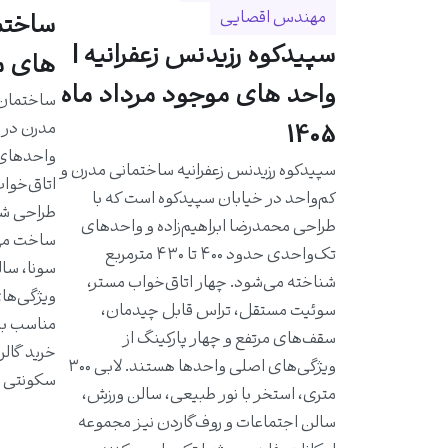
مهندس اقصایی
سپیدکوه رزیدنس زعفرانیه |
های مو
واحد های موجود مرداد ماه
مدرن در خ
1405
سپیدکوه رزیدنس زعفرانیه ساختمانی مدرن و
اتاق‌خواب
کم‌واحد در خیابان سپیدکوه است که با
طراحی شد
طراحی محمدرضا ابراهیم‌زاده و واحدهای
ساخت مهن
تک‌واحدی حدود ۴۰۰ تا ۴۳۰ مترمربع
سونا، سال
شناخته می‌شود. چهار اتاق‌خواب مستر،
ویژگی‌ها
سوئیت مستقل، تراس قابل چیدمان،
مناسب به 
سقف‌های مرتفع و چهار پارکینگ از
خرید گالر
ویژگی‌های اصلی واحدها هستند. لابی ۳۰۰
سکونتی ا
متری، استخر با نور طبیعی، سالن ورزش،
سالن اجتماعات و روف‌گاردن نیز مجموعه