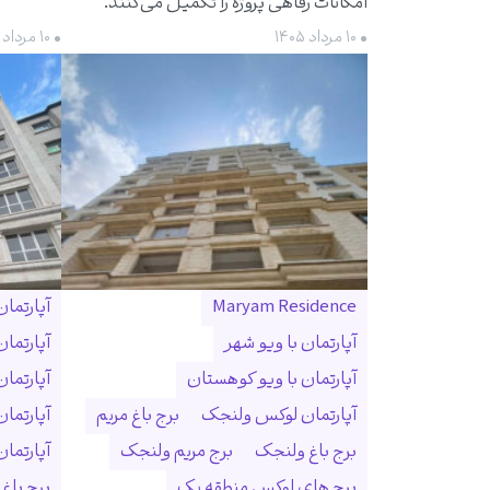
امکانات رفاهی پروژه را تکمیل می‌کنند.
• ۱۰ مرداد ۱۴۰۵
• ۱۰ مرداد ۱۴۰۵
Maryam Residence
آپارتما
آپارتمان با ویو شهر
آپارتما
آپارتمان با ویو کوهستان
آپارتما
آپارتمان لوکس ولنجک
برج باغ مریم
آپارتما
برج باغ ولنجک
برج مریم ولنجک
آپارتمان ۳۰۰ متری ول
برج های لوکس منطقه یک
برج باغ و