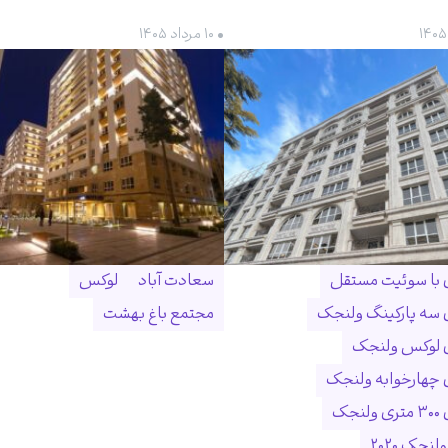
• ۱۰ مرداد ۱۴۰۵
ن با سوئیت مستقل
سعادت آباد
لوکس
ن سه پارکینگ ولنجک
مجتمع باغ بهشت
ن لوکس ولنجک
ن چهارخوابه ولنجک
نجک
لنجک ۲۰۲۰