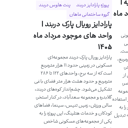
 |
پروژه پارادایز دربند
پنت هاوس دربند
 ماه
گروه ساختمانی ماهان
پارادایز رویال پارک دربند |
واحد های موجود مرداد ماه
ونی
حی
1405
است.
پارادایز رویال پارک دربند مجموعه‌ای
احدی حدود ۵۸۰ مترمربع،
مسکونی در زمینی حدود ۱۱ هزار مترمربع
ر،
است که از سه برج، واحدهای ۱۲۲ تا ۲۸۶
از
مترمربع و حدود هشت هزار متر فضای باغی
ر،
تشکیل می‌شود. چشم‌انداز کوه‌های دربند،
موعه
گلابدره و مجموعه سعدآباد، در کنار استخر،
 استفاده
سالن ورزش، زمین تنیس، سینما، فضاهای
ا به
کودکان و خدمات هتلینگ، این پروژه را به
ه تبدیل
یکی از مجموعه‌های مسکونی شاخص