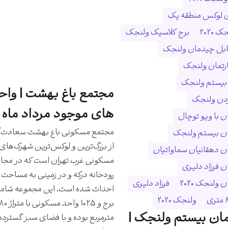
ی لوکس منطقه یک
 ۲۰۲۰
برج کلاسیک ولنجک
ابل چیدمان ولنجک
ارتمان ولنجک
 بیستم ولنجک
مجتمع باغ بهشت | واح
ردن ولنجک
های موجود مرداد ماه 1405
 با ویو توچال
مجتمع مسکونی باغ بهشت سعادت‌آب
ن بیستم ولنجک
از بزرگ‌ترین و لوکس‌ترین شهرک‌های
 دهقانیان سماواتیان
مسکونی غرب تهران است که در مجا
 فرزاد دلیری
ولنجک 2020
فرزاد دلیری
ولنجک ۲۰۲۰
ان بیستم ولنجک |
مترمربع بوده و با فضای سبز گسترده،