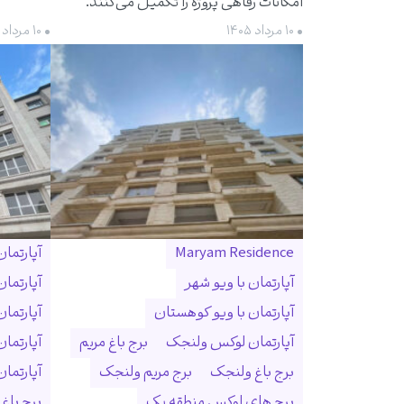
امکانات رفاهی پروژه را تکمیل می‌کنند.
• ۱۰ مرداد ۱۴۰۵
• ۱۰ مرداد ۱۴۰۵
Maryam Residence
آپارتما
آپارتمان با ویو شهر
آپارتما
آپارتمان با ویو کوهستان
آپارتما
آپارتمان لوکس ولنجک
برج باغ مریم
آپارتما
برج باغ ولنجک
برج مریم ولنجک
آپارتمان ۳۰۰ متری ول
برج های لوکس منطقه یک
برج باغ و