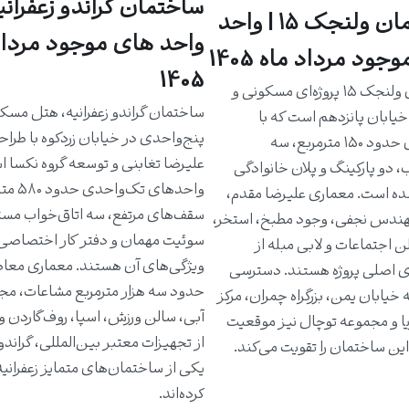
ساختمان گراندو زعفرانیه
ساختمان ولنجک ۱۵ | واحد
واحد های موجود مرداد
جود مرداد ماه 1405
1405
ساختمان ولنجک ۱۵ پروژه‌ای مسکونی و
ساختمان گراندو زعفرانیه، هتل مسک
یابان پانزدهم است که با
پنج‌واحدی در خیابان زردکوه با طرا
واحدهای حدود ۱۵۰ مترمربع، سه
علیرضا تغابنی و توسعه گروه نکسا 
، دو پارکینگ و پلان خانوادگی
واحدهای تک‌و
ه است. معماری علیرضا مقدم،
سقف‌های مرتفع، سه اتاق‌خواب مست
دس نجفی، وجود مطبخ، استخر،
سوئیت مهمان و دفتر کار اختصاصی 
ن اجتماعات و لابی مبله از
ویژگی‌های آن هستند. معماری معاص
ی اصلی پروژه هستند. دسترسی
حدود سه هزار مترمربع مشاعات، مج
خیابان یمن، بزرگراه چمران، مرکز
آبی، سالن ورزش، اسپا، روف‌گاردن و
یا و مجموعه توچال نیز موقعیت
از تجهیزات معتبر بین‌المللی، گراندو ر
ین ساختمان را تقویت می‌کند.
یکی از ساختمان‌های متمایز زعفرانی
کرده‌اند.