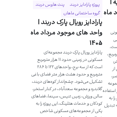
 |
پروژه پارادایز دربند
پنت هاوس دربند
 ماه
گروه ساختمانی ماهان
پارادایز رویال پارک دربند |
واحد های موجود مرداد ماه
ونی
حی
1405
است.
پارادایز رویال پارک دربند مجموعه‌ای
احدی حدود ۵۸۰ مترمربع،
مسکونی در زمینی حدود ۱۱ هزار مترمربع
ر،
است که از سه برج، واحدهای ۱۲۲ تا ۲۸۶
از
مترمربع و حدود هشت هزار متر فضای باغی
ر،
تشکیل می‌شود. چشم‌انداز کوه‌های دربند،
موعه
گلابدره و مجموعه سعدآباد، در کنار استخر،
 استفاده
سالن ورزش، زمین تنیس، سینما، فضاهای
ا به
کودکان و خدمات هتلینگ، این پروژه را به
ه تبدیل
یکی از مجموعه‌های مسکونی شاخص