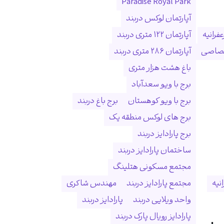
Paradise Royal Park
آپارتمان لوکس دربند
فرانیه
آپارتمان ۱۲۲ متری دربند
ختصاصی
آپارتمان ۲۸۶ متری دربند
باغ هشت هزار متری
برج با ویو سعدآباد
برج با ویو کوهستان
برج باغ دربند
برج های لوکس منطقه یک
برج پارادایز دربند
ساختمان پارادایز دربند
مجتمع مسکونی هتلینگ
انیه
مجتمع پارادایز دربند
مهندس شاکری
واحد ویلایی دربند
پارادایز دربند
پارادایز رویال پارک دربند