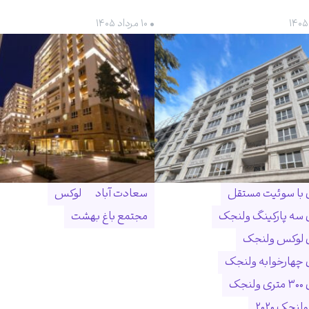
• ۱۰ مرداد ۱۴۰۵
ن با سوئیت مستقل
سعادت آباد
لوکس
ن سه پارکینگ ولنجک
مجتمع باغ بهشت
ن لوکس ولنجک
ن چهارخوابه ولنجک
نجک
لنجک ۲۰۲۰