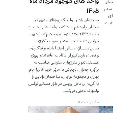
واحد های موجود مرداد ماه
استخر،
مند و
1405
برای
ساختمان رادین ولنجک پروژه‌ای مدرن در
شود.
خیابان پانزدهم است که با واحدهایی در بازه
حدود ۱۳۵ تا ۲۳۰ مترمربع و چشم‌انداز شهر
طراحی شده است. استخر، سونا، جکوزی،
سالن بدنسازی، سالن اجتماعات، روف‌گاردن
و فضای باربیکیو از امکانات اعلام‌شده پروژه
هستند. تنوع متراژها، دسترسی مناسب به
بزرگراه چمران، نزدیکی به مرکز خرید گالریا، بام
تهران و مجموعه توچال، ساختمان رادین را
به گزینه‌ای قابل بررسی در بازار مسکن لوکس
ولنجک تبدیل می‌کند.
• ۸ مرداد ۱۴۰۵