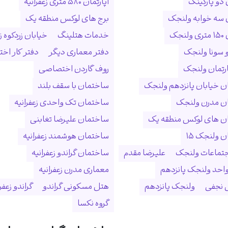
 دو پارکینگ
آپارتمان ۵۸۰ متری زعفرانیه
ن سه خوابه ولنجک
برج های لوکس منطقه یک
نجک
خدمات هتلینگ
خیابان زردکوه زع
 سونا ولنجک
دفتر معماری دیگر
دفتر کار ا
ارتمان ولنجک
روف گاردن اختصاصی
 خیابان پانزدهم ولنجک
ساختمان با سقف بلند
ن مدرن ولنجک
ساختمان تک واحدی زعفرانیه
ن های لوکس منطقه یک
ساختمان علیرضا تغابنی
 ولنجک ۱۵
ساختمان هوشمند زعفرانیه
جتماعات ولنجک
علیرضا مقدم
ساختمان گراندو زعفرانیه
احد ولنجک پانزدهم
معماری مدرن زعفرانیه
نجفی
ولنجک پانزدهم
هتل مسکونی گراندو
گراندو زعفر
گروه نکسا