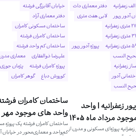
لف زعفرانیه
دفتر معماری دات
خیابان آقابزرگی فرشته
 آدور ریور
لابی هفت متری
دفتر معماری آراد
ساختمان مسکونی کامران
ساختمان کامران فرشته
پروژه آدور ریور
ساختمان کم واحد فرشته
حیح النسب
علیرضا ذوالفقاری
معماری مدرن
ساز زعفرانیه
پروژه کامران فرشته
پژمان جوزی
ختمانی آدور
کوروش دباغ
گوهر کامران
حیح النسب
ساختمان کامران فرشته 
یور زعفرانیه | واحد
واحد های موجود مهر م
جود مرداد ماه 1405
ساختمان کامران فرشته یک پروژه م
 زعفرانیه پروژه‌ای مسکونی و مدرن از
کم‌واحد و معماری‌محور در خیابان آق