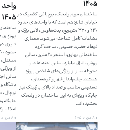
1405
واحد 
ساختمان مریم ولنجک، برج‌باغی کلاسیک در
1405
خیابان شانزدهم است که با واحدهای حدود
۲۳۰ و ۳۳۰ مترمربع، پنت‌هاوس، لابی بزرگ و
پروژه‌ای 
مشاعات کامل شناخته می‌شود. معماری
دلیری در
فرهاد حضرت‌حسینی، ساخت گروه
ساختمانی بهاری، استخر ۲۰ متری، سالن
مستقل، ت
ورزش، اتاق بیلیارد، سالن اجتماعات و
از ویژگی‌
محوطه سبز از ویژگی‌های شاخص پروژه
سالن اجت
هستند. چشم‌انداز شهر و کوهستان،
باشگاه و 
دسترسی مناسب و تعداد بالای پارکینگ نیز
توچال، د
جایگاه ویژه‌ای به این ساختمان در ولنجک
جایگاه وی
بخشیده‌اند.
املاک لو
• ۸ مرداد ۱۴۰۵
• ۸ مرداد ۱۴۰۵