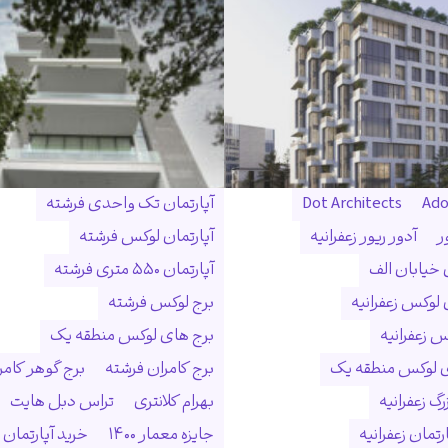
Ado
Dot Architects
آپارتمان تک واحدی فرشته
ر
آدور ریور زعفرانیه
آپارتمان لوکس فرشته
ن خیابان الف
آپارتمان ۵۵۰ متری فرشته
 لوکس زعفرانیه
برج لوکس فرشته
س زعفرانیه
برج های لوکس منطقه یک
ی لوکس منطقه یک
برج کامران فرشته
برج گوهر کامر
گ زعفرانیه
بهرام کلانتری
تراس دبل هایت
رتمان زعفرانیه
جایزه معمار ۱۴۰۰
خرید آپارتمان 