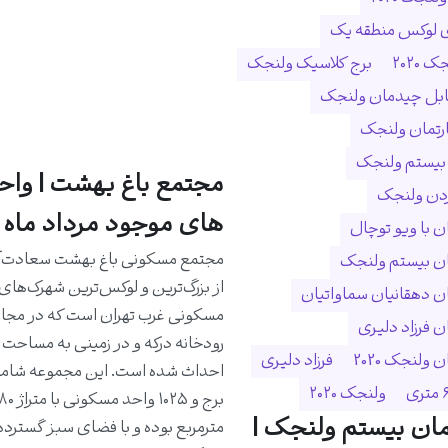
ی لوکس منطقه یک
 ۲۰۲۰
برج کلاسیک ولنجک
ابل چیدمان ولنجک
ارتمان ولنجک
 بیستم ولنجک
مجتمع باغ بهشت | واح
ردن ولنجک
های موجود مرداد ماه 1405
 با ویو توچال
مجتمع مسکونی باغ بهشت سعادت‌آب
ن بیستم ولنجک
از بزرگ‌ترین و لوکس‌ترین شهرک‌های
 دهقانیان سماواتیان
مسکونی غرب تهران است که در مجا
 فرزاد دلیری
ولنجک 2020
فرزاد دلیری
ولنجک ۲۰۲۰
ان بیستم ولنجک |
مترمربع بوده و با فضای سبز گسترده،