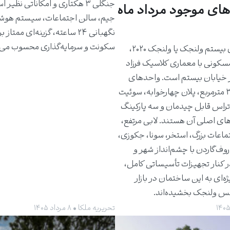
جنگلی ۳ هکتاری و امکاناتی نظیر 
های موجود مرداد ماه
جیم، سالن اجتماعات، سیستم هوش
نگهبانی ۲۴ ساعته، گزینه‌ای ممتاز 
سکونت و سرمایه‌گذاری محسوب می‌
ساختمان بیستم ولنجک یا ولنجک ۲۰۲۰،
مسکونی با معماری کلاسیک فرزاد
 خیابان بیستم است. واحدهای
حدود ۳۰۰ مترمربع، پلان چهارخوابه، سوئیت
راس قابل چیدمان و سه پارکینگ
های اصلی آن هستند. لابی مرتفع،
ماعات بزرگ، استخر، سونا، جکوزی،
روف‌گاردن با چشم‌انداز شهر و
ر کنار تجهیزات تأسیساتی کامل،
ژه‌ای به این ساختمان در بازار
کس ولنجک بخشیده‌اند.
تحریریه ملکا • ۸ مرداد ۱۴۰۵