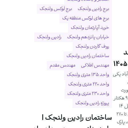
برج رادین ولنجک
برج لوکس ولنجک
برج های لوکس منطقه یک
خرید آپارتمان ولنجک
خیابان پانزدهم ولنجک
رادین ولنجک
روف گاردن ولنجک
د
ساختمان رادین ولنجک
مهندس افلاکی
مهندس مقدم
اد یکی
واحد ۱۳۵ متری ولنجک
واحد ۲۲۰ متری ولنجک
ورت
واحد ۲۳۰ متری ولنجک
رودخانه درکه و در زمینی به مساحت ۹ هکتار
پروژه رادین ولنجک
احداث شده است. این مجموعه شامل ۱۴
برج و ۱۰۲۵ واحد مسکونی با متراژ ۸۰ تا ۲۷۰
ساختمان رادین ولنجک |
 پارک