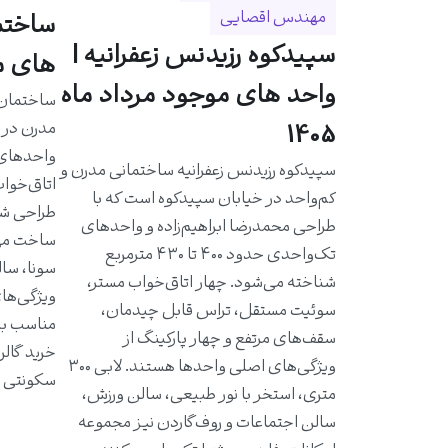
مهندس اقصایی
سپیدکوه رزیدنس زعفرانیه |
های مو
واحد های موجود مرداد ماه
مدرن در خ
1405
سپیدکوه رزیدنس زعفرانیه ساختمانی مدرن و
اتاق‌خواب
کم‌واحد در خیابان سپیدکوه است که با
طراحی شد
طراحی محمدرضا ابراهیم‌زاده و واحدهای
ساخت مهن
تک‌واحدی حدود ۴۰۰ تا ۴۳۰ مترمربع
سونا، سال
شناخته می‌شود. چهار اتاق‌خواب مستر،
ویژگی‌ها
سوئیت مستقل، تراس قابل چیدمان،
مناسب به 
سقف‌های مرتفع و چهار پارکینگ از
خرید گالر
ویژگی‌های اصلی واحدها هستند. لابی ۳۰۰
سکونتی ا
متری، استخر با نور طبیعی، سالن ورزش،
سالن اجتماعات و روف‌گاردن نیز مجموعه